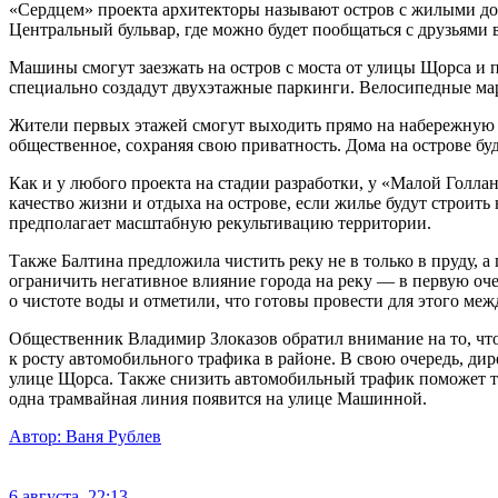
«Сердцем» проекта архитекторы называют остров с жилыми дома
Центральный бульвар, где можно будет пообщаться с друзьями 
Машины смогут заезжать на остров с моста от улицы Щорса и 
специально создадут двухэтажные паркинги. Велосипедные мар
Жители первых этажей смогут выходить прямо на набережную ч
общественное, сохраняя свою приватность. Дома на острове буд
Как и у любого проекта на стадии разработки, у «Малой Голла
качество жизни и отдыха на острове, если жилье будут строит
предполагает масштабную рекультивацию территории.
Также Балтина предложила чистить реку не в только в пруду, а 
ограничить негативное влияние города на реку — в первую оче
о чистоте воды и отметили, что готовы провести для этого м
Общественник Владимир Злоказов обратил внимание на то, что 
к росту автомобильного трафика в районе. В свою очередь, ди
улице Щорса. Также снизить автомобильный трафик поможет тр
одна трамвайная линия появится на улице Машинной.
Автор:
Ваня Рублев
6 августа, 22:13