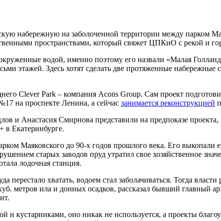
ескую набережную на заболоченной территории между парком Ма
ственными пространствами, который свяжет ЦПКиО с рекой и го
окруженные водой, именно поэтому его назвали «Малая Голланд
осьми этажей. Здесь хотят сделать две протяженные набережные 
его Clever Park – компания Acons Group. Сам проект подготови
17 на проспекте Ленина, а сейчас
занимается реконструкцией
п
в и Анастасия Смирнова представили на предпоказе проекта, 
+ в Екатеринбурге.
ком Маяковского до 90-х годов прошлого века. Его выкопали ещ
зрушением старых заводов пруд утратил свое хозяйственное значе
отала лодочная станция.
да перестало хватать, водоем стал заболачиваться. Тогда власт
 куб. метров ила и донных осадков, рассказал бывший главный 
ит.
й и кустарниками, оно никак не используется, а проекты благоу