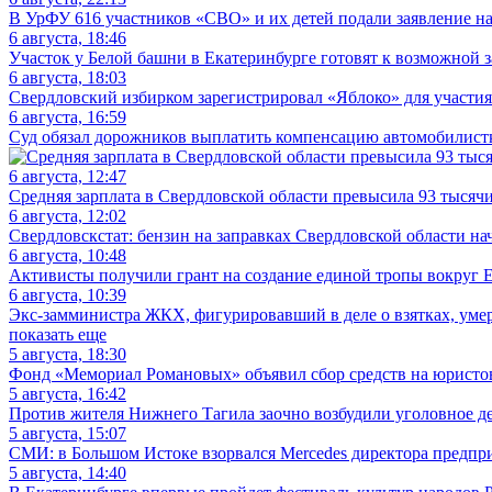
В УрФУ 616 участников «СВО» и их детей подали заявление н
6 августа, 18:46
Участок у Белой башни в Екатеринбурге готовят к возможной 
6 августа, 18:03
Свердловский избирком зарегистрировал «Яблоко» для участия
6 августа, 16:59
Суд обязал дорожников выплатить компенсацию автомобилистке
6 августа, 12:47
Средняя зарплата в Свердловской области превысила 93 тысяч
6 августа, 12:02
Свердловскстат: бензин на заправках Свердловской области на
6 августа, 10:48
Активисты получили грант на создание единой тропы вокруг Е
6 августа, 10:39
Экс-замминистра ЖКХ, фигурировавший в деле о взятках, уме
показать еще
5 августа, 18:30
Фонд «Мемориал Романовых» объявил сбор средств на юристов 
5 августа, 16:42
Против жителя Нижнего Тагила заочно возбудили уголовное де
5 августа, 15:07
СМИ: в Большом Истоке взорвался Mercedes директора предп
5 августа, 14:40