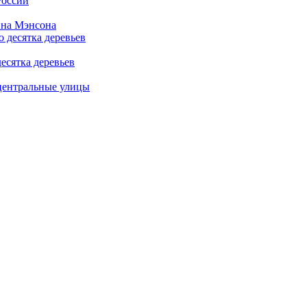
России
ина Мэнсона
есятка деревьев
центральные улицы