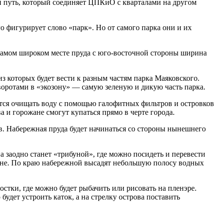
й путь, который соединяет ЦПКиО с кварталами на другом
 фигурирует слово «парк». Но от самого парка они и их
 самом широком месте пруда с юго-восточной стороны ширина
 которых будет вести к разным частям парка Маяковского.
воротами в «экозону» — самую зеленую и дикую часть парка.
ются очищать воду с помощью галофитных фильтров и островков
а и горожане смогут купаться прямо в черте города.
в. Набережная пруда будет начинаться со стороны нынешнего
а заодно станет «трибуной», где можно посидеть и перевести
ине. По краю набережной высадят небольшую полосу водных
остки, где можно будет рыбачить или рисовать на пленэре.
удет устроить каток, а на стрелку острова поставить