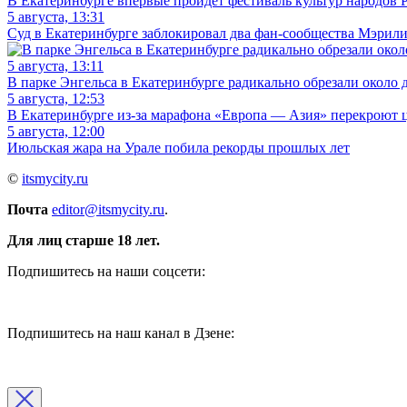
В Екатеринбурге впервые пройдет фестиваль культур народов 
5 августа, 13:31
Суд в Екатеринбурге заблокировал два фан-сообщества Мэрил
5 августа, 13:11
В парке Энгельса в Екатеринбурге радикально обрезали около д
5 августа, 12:53
В Екатеринбурге из-за марафона «Европа — Азия» перекроют 
5 августа, 12:00
Июльская жара на Урале побила рекорды прошлых лет
©
itsmycity.ru
Почта
editor@itsmycity.ru
.
Для лиц старше 18 лет.
Подпишитесь на наши соцсети:
Подпишитесь на наш канал в Дзене: