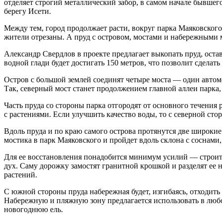
отделяет строгий металлический забор, в самом начале бывш
берегу Исети.
Между тем, город продолжает расти, вокруг парка Маяковског
жители отрезаны. А пруд с островом, мостами и набережными
Александр Свердлов в проекте предлагает выкопать пруд, ост
водной глади будет достигать 150 метров, что позволит сделат
Остров с большой землей соединят четыре моста — один автом
Так, северный мост станет продолжением главной аллеи парка
Часть пруда со стороны парка отгородят от основного течени
с растениями. Если улучшить качество воды, то с северной сто
Вдоль пруда и по краю самого острова протянутся две широки
мостика в парк Маяковского и пройдет вдоль склона с соснами
Для ее восстановления понадобится минимум усилий — строител
дух. Саму дорожку замостят гранитной крошкой и разделят е
растений.
С южной стороны пруда набережная будет, изгибаясь, отходить
Набережную и пляжную зону предлагается использовать в любое 
новогоднюю ель.