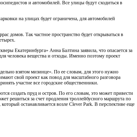
осипедистов и автомобилей. Все улицы будут сходиться в
арковки на улицах будет ограничена, для автомобилей
ас домов. Так частное пространство будет открываться в
етырех.
скверы Екатеринбурга» Анна Балтина заявила, что опасается за
 для человека вещества и отходы. Именно поэтому проект
тдельно взятом мизинце». По ее словам, для этого нужно
имают свой проект как повод для масштабного разговора
принять участие все городские общественники.
тся создать пруд и остров. По его словам, это может привести
может решиться за счет продления троллейбусного маршрута по
оторый останавливается возле Clever Park. В перспективе еще