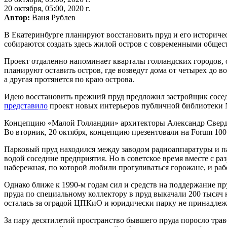
20 октября, 05:00, 2020 г.
Автор:
Ваня Рублев
В Екатеринбурге планируют восстановить пруд и его историч
собираются создать здесь жилой остров с современными обще
Проект отдаленно напоминает кварталы голландских городов, 
планируют оставить остров, где возведут дома от четырех до в
а другая протянется по краю острова.
Идею восстановить прежний пруд предложил застройщик соседн
представило
проект новых интерьеров публичной библиотеки №
Концепцию «Малой Голландии» архитекторы Александр Свердло
Во вторник, 20 октября, концепцию презентовали на Forum 100
Парковый пруд находился между заводом радиоаппаратуры и пар
водой соседние предприятия. Но в советское время вместе с ра
набережная, по которой любили прогуливаться горожане, и раб
Однако ближе к 1990-м годам сил и средств на поддержание пру
пруда по специальному коллектору в пруд выкачали 200 тысяч
осталась за оградой ЦПКиО и юридически парку не принадлеж
За пару десятилетий пространство бывшего пруда поросло траво