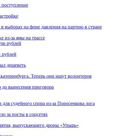
а поступление
застройке
 в выборах на фоне давления на партию в стране
 из-за ямы на трассе
и рублей
чал дешеветь
катеринбурга. Теперь они ищут волонтеров
р до вынесения приговора
для судебного спора из-за Поросенкова лога
ло за посты в соцсетях
риятия, выпускающего дроны «Упырь»