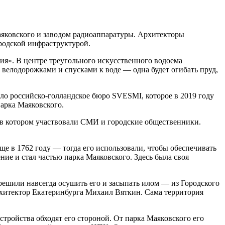
яковского и заводом радиоаппаратуры. Архитекторы
родской инфраструктурой.
ия». В центре треугольного искусственного водоема
с велодорожками и спусками к воде — одна будет огибать пруд,
ло российско-голландское бюро SVESMI, которое в 2019 году
арка Маяковского.
в котором участвовали СМИ и городские общественники.
е в 1762 году — тогда его использовали, чтобы обеспечивать
ние и стал частью парка Маяковского. Здесь была своя
и решили навсегда осушить его и засыпать илом — из Городского
архитектор Екатеринбурга Михаил Вяткин. Сама территория
стройства обходят его стороной. От парка Маяковского его