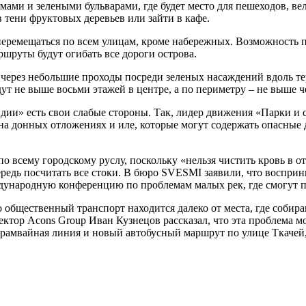
ми и зелеными бульварами, где будет место для пешеходов, вел
в тени фруктовых деревьев или зайти в кафе.
перемещаться по всем улицам, кроме набережных. Возможность п
шруты будут огибать все дороги острова.
ерез небольшие проходы посреди зеленых насаждений вдоль терр
ут не выше восьми этажей в центре, а по периметру – не выше ч
ндии» есть свои слабые стороны. Так, лидер движения «Парки и 
ь на донных отложениях и иле, которые могут содержать опасные
по всему городскому руслу, поскольку «нельзя чистить кровь в о
редь посчитать все стоки. В бюро SVESMI заявили, что восприн
еждународную конференцию по проблемам малых рек, где смогут 
общественный транспорт находится далеко от места, где собираю
ректор Acons Group Иван Кузнецов рассказал, что эта проблема 
амвайная линия и новый автобусный маршрут по улице Ткачей, к