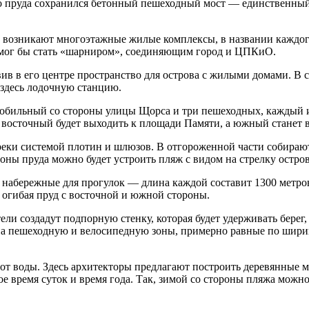
его пруда сохранился бетонный пешеходный мост — единственны
о возникают многоэтажные жилые комплексы, в названии каждого
 мог бы стать «шарниром», соединяющим город и ЦПКиО.
авив в его центре пространство для острова с жилыми домами. В
ь здесь лодочную станцию.
обильный со стороны улицы Щорса и три пешеходных, каждый из
, восточный будет выходить к площади Памяти, а южный станет 
я реки системой плотин и шлюзов. В отгороженной части собира
роны пруда можно будет устроить пляж с видом на стрелку остров
е набережные для прогулок — длина каждой составит 1300 метро
, огибая пруд с восточной и южной стороны.
и создадут подпорную стенку, которая будет удерживать берег, 
е на пешеходную и велосипедную зоны, примерно равные по шир
 от воды. Здесь архитекторы предлагают построить деревянные м
время суток и время года. Так, зимой со стороны пляжа можно б