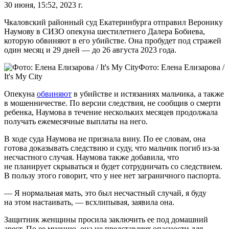
30 июня, 15:52, 2023 г.
Чкаловский районный суд Екатеринбурга отправил Веронику
Наумову в СИЗО опекуна шестилетнего Далера Бобиева,
которую обвиняют в его убийстве. Она пробудет под стражей
один месяц и 29 дней — до 26 августа 2023 года.
Фото: Елена Елизарова /
It's My City
Опекуна
обвиняют
в убийстве и истязаниях мальчика, а также
в мошенничестве. По версии следствия, не сообщив о смерти
ребенка, Наумова в течение нескольких месяцев продолжала
получать ежемесячные выплаты на него.
В ходе суда Наумова не признала вину. По ее словам, она
готова доказывать следствию и суду, что мальчик погиб из-за
несчастного случая. Наумова также добавила, что
не планирует скрываться и будет сотрудничать со следствием.
В пользу этого говорит, что у нее нет заграничного паспорта.
— Я нормальная мать, это был несчастный случай, я буду
на этом настаивать, — всхлипывая, заявила она.
Защитник женщины просила заключить ее под домашний
арест. По ее мнению, она не представляет опасности для