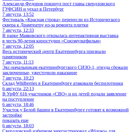
Александр Федоров покинул пост главы свердловского
ГУФСИН и уехал в Петербург
7 августа, 13:52
Фестиваль «Красная строка» перенесли из Исторического
сквера к Драмтеатру из-за ремонта плитки
7 августа, 12:33
В парке Маяковского открылась интерактивная выставка
в честь 90-летия киностудии «Союзмультфильм»
7 августа, 12:05
Весь исторический центр Екатеринбурга признали
памятником
7 августа, 11:13
Экс-начальникам екатеринбургского СИЗО-1, откуда сбежали
заключенные, ужесточили наказание
7 августа, 10:23
Склад Wildberries в Екатеринбурге атаковали беспилотники
6 августа, 22:13
В УрФУ 616 участников «СВО» и их детей подали заявление
на поступление
6 августа, 18:46
Участок у Белой башни в Екатеринбурге готовят к возможной
застройке
показать еще
6 августа, 18:03
Свердловский избирком зарегистрировал «Яблоко» для