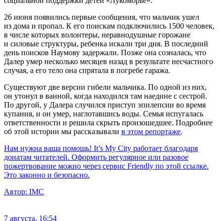
социальной поддержки детей «Лукоморье».
26 июня появились первые сообщения, что мальчик ушел
из дома и пропал. К его поискам подключились 1500 человек,
в числе которых волонтеры, неравнодушные горожане
и силовые структуры, ребенка искали три дня. В последний
день поисков Наумову задержали. Позже она созналась, что
Далер умер несколько месяцев назад в результате несчастного
случая, а его тело она спрятала в погребе гаража.
Существуют две версии гибели мальчика. По одной из них,
он утонул в ванной, когда находился там наедине с сестрой.
По другой, у Далера случился приступ эпилепсии во время
купания, и он умер, наглотавшись воды. Семья испугалась
ответственности и решила скрыть произошедшее. Подробнее
об этой истории мы рассказывали
в этом репортаже
.
Нам нужна ваша помощь! It’s My City работает благодаря
донатам читателей. Оформить регулярное или разовое
пожертвование можно через сервис Friendly по этой ссылке.
Это законно и безопасно.
Автор:
IMC
7 августа, 16:54