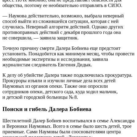
общества, поэтому ее необязательно отправлять в СИЗО.
— Наумова действительно, возможно, выбрала неверный
способ выйти из сложившейся ситуации, которая с ней
случилась. Неверный алгоритм действий. Однако других
противоправных действий с декабря прошлого года она
не совершила, — заявила защитник.
Точную причину смерти Далера Бобиева еще предстоит
установить. Понадобится как минимум месяц, чтобы провести
необходимые экспертизы и исследования, заявила
журналистам следователь Евгения Дидык.
К делу об убийстве Далера также подключилась прокуратура.
Прокуроры изъяли и изучили личные дела всех детей
Наумовых из органов опеки. Также они опросили
сотрудников опеки, детского сада, куда ходил мальчик,
и детской городской больницы № 8.
Поиски и гибель Далера Бобиева
Шестилетний Далер Бобиев воспитывался в семье Александра
и Вероники Наумовых. Всего в семье было шесть детей, трое
приемные. Сами Наумовы были сооснователями центра