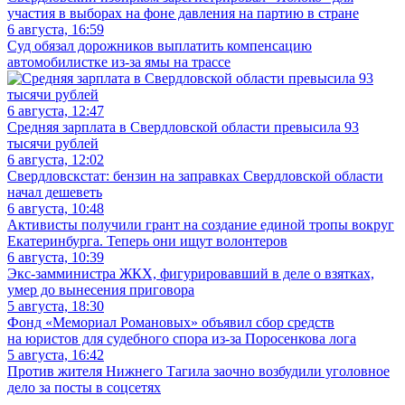
участия в выборах на фоне давления на партию в стране
6 августа, 16:59
Суд обязал дорожников выплатить компенсацию
автомобилистке из-за ямы на трассе
6 августа, 12:47
Средняя зарплата в Свердловской области превысила 93
тысячи рублей
6 августа, 12:02
Свердловскстат: бензин на заправках Свердловской области
начал дешеветь
6 августа, 10:48
Активисты получили грант на создание единой тропы вокруг
Екатеринбурга. Теперь они ищут волонтеров
6 августа, 10:39
Экс-замминистра ЖКХ, фигурировавший в деле о взятках,
умер до вынесения приговора
5 августа, 18:30
Фонд «Мемориал Романовых» объявил сбор средств
на юристов для судебного спора из-за Поросенкова лога
5 августа, 16:42
Против жителя Нижнего Тагила заочно возбудили уголовное
дело за посты в соцсетях