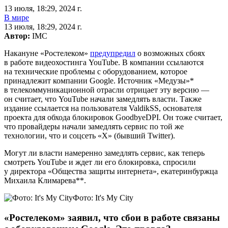
13 июля, 18:29, 2024 г.
В мире
13 июля, 18:29, 2024 г.
Автор:
IMC
Накануне «Ростелеком»
предупредил
о возможных сбоях
в работе видеохостинга YouTube. В компании ссылаются
на технические проблемы с оборудованием, которое
принадлежит компании Google. Источник «Медузы»*
в телекоммуникационной отрасли отрицает эту версию —
он считает, что YouTube начали замедлять власти. Также
издание ссылается на пользователя ValdikSS, основателя
проекта для обхода блокировок GoodbyeDPI. Он тоже считает,
что провайдеры начали замедлять сервис по той же
технологии, что и соцсеть «X» (бывший Twitter).
Могут ли власти намеренно замедлять сервис, как теперь
смотреть YouTube и ждет ли его блокировка, спросили
у директора «Общества защиты интернета», екатеринбуржца
Михаила Климарева**.
Фото: It's My City
«Ростелеком» заявил, что сбои в работе связаны