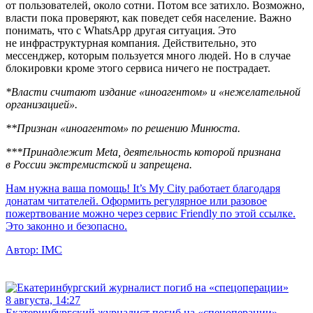
от пользователей, около сотни. Потом все затихло. Возможно,
власти пока проверяют, как поведет себя население. Важно
понимать, что с WhatsApp другая ситуация. Это
не инфраструктурная компания. Действительно, это
мессенджер, которым пользуется много людей. Но в случае
блокировки кроме этого сервиса ничего не пострадает.
*Власти считают издание «иноагентом» и «нежелательной
организацией».
**Признан «иноагентом» по решению Минюста.
***Принадлежит Meta, деятельность которой признана
в России экстремистской и запрещена.
Нам нужна ваша помощь! It’s My City работает благодаря
донатам читателей. Оформить регулярное или разовое
пожертвование можно через сервис Friendly по этой ссылке.
Это законно и безопасно.
Автор:
IMC
8 августа, 14:27
Екатеринбургский журналист погиб на «спецоперации»