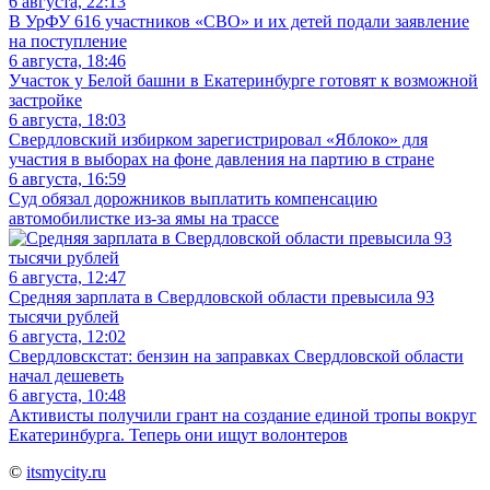
6 августа, 22:13
В УрФУ 616 участников «СВО» и их детей подали заявление
на поступление
6 августа, 18:46
Участок у Белой башни в Екатеринбурге готовят к возможной
застройке
6 августа, 18:03
Свердловский избирком зарегистрировал «Яблоко» для
участия в выборах на фоне давления на партию в стране
6 августа, 16:59
Суд обязал дорожников выплатить компенсацию
автомобилистке из-за ямы на трассе
6 августа, 12:47
Средняя зарплата в Свердловской области превысила 93
тысячи рублей
6 августа, 12:02
Свердловскстат: бензин на заправках Свердловской области
начал дешеветь
6 августа, 10:48
Активисты получили грант на создание единой тропы вокруг
Екатеринбурга. Теперь они ищут волонтеров
©
itsmycity.ru