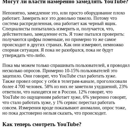
Могут ли власти намеренно замедлять YouTube?
Непонятно, замедление это, или просто оборудование плохо
работает. Замерить все это довольно тяжело. Потому что
система распределенная, она работает как черный ящик.
Специалисты попытались измерить и, получается, что,
действительно, замедление есть. Я тоже пытался проверить:
получаются цифры поменьше, но примерно то же самое
происходит в других странах. Как они измеряют, немножко
спорная ситуация. Я пока не разобрался, пока не будут
утверждать что-либо.
Пока мы можем только спрашивать пользователей, я проводил
несколько опросов. Примерно 10-15% пользователей это
зацепило. Они говорят, что YouTube стал работать хуже.
Также провел опрос у себя в телеграм-канале, проголосовали
более 4 700 человек. 58% из них не заметили ухудшений, 23%
ответили, что находятся не в России. 12% говорят, что
YouTube по ощущениям работает хуже, 6% уверенно говорят,
что стало работать хуже, у 1% сервис перестал работать
совсем. Измерения вроде показывают аномалии, опрос тоже,
но пока достоверно нельзя сказать, что происходит.
Как теперь смотреть YouTube?