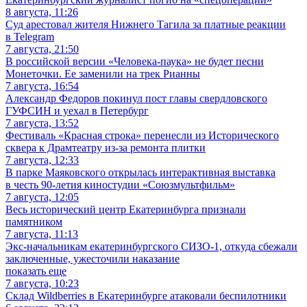
8 августа, 11:26
Суд арестовал жителя Нижнего Тагила за платные реакции
в Telegram
7 августа, 21:50
В российской версии «Человека-паука» не будет песни
Монеточки. Ее заменили на трек Рианны
7 августа, 16:54
Александр Федоров покинул пост главы свердловского
ГУФСИН и уехал в Петербург
7 августа, 13:52
Фестиваль «Красная строка» перенесли из Исторического
сквера к Драмтеатру из-за ремонта плитки
7 августа, 12:33
В парке Маяковского открылась интерактивная выставка
в честь 90-летия киностудии «Союзмультфильм»
7 августа, 12:05
Весь исторический центр Екатеринбурга признали
памятником
7 августа, 11:13
Экс-начальникам екатеринбургского СИЗО-1, откуда сбежали
заключенные, ужесточили наказание
показать еще
7 августа, 10:23
Склад Wildberries в Екатеринбурге атаковали беспилотники