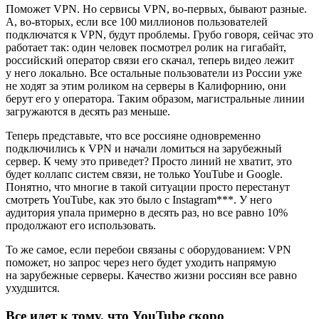
Поможет VPN. Но сервисы VPN, во-первых, бывают разные.
А, во-вторых, если все 100 миллионов пользователей
подключатся к VPN, будут проблемы. Грубо говоря, сейчас это
работает так: один человек посмотрел ролик на гигабайт,
российский оператор связи его скачал, теперь видео лежит
у него локально. Все остальные пользователи из России уже
не ходят за этим роликом на серверы в Калифорнию, они
берут его у оператора. Таким образом, магистральные линии
загружаются в десять раз меньше.
Теперь представьте, что все россияне одновременно
подключились к VPN и начали ломиться на зарубежный
сервер. К чему это приведет? Просто линий не хватит, это
будет коллапс систем связи, не только YouTube и Google.
Понятно, что многие в такой ситуации просто перестанут
смотреть YouTube, как это было с Instagram***. У него
аудитория упала примерно в десять раз, но все равно 10%
продолжают его использовать.
То же самое, если перебои связаны с оборудованием: VPN
поможет, но запрос через него будет уходить напрямую
на зарубежные серверы. Качество жизни россиян все равно
ухудшится.
Все идет к тому, что YouTube скоро