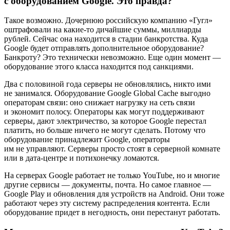
с оборудованием Google. Это правда?
Такое возможно. Дочернюю российскую компанию «Гугл»
оштрафовали на какие-то дичайшие суммы, миллиарды
рублей. Сейчас она находится в стадии банкротства. Куда
Google будет отправлять дополнительное оборудование?
Банкроту? Это технически невозможно. Еще один момент —
оборудование этого класса находится под санкциями.
Два с половиной года серверы не обновлялись, никто ими
не занимался. Оборудование Google Global Cache выгодно
операторам связи: оно снижает нагрузку на сеть связи
и экономит полосу. Операторы как могут поддерживают
серверы, дают электричество, за которое Google перестал
платить, но больше ничего не могут сделать. Потому что
оборудование принадлежит Google, операторы
им не управляют. Серверы просто стоят в серверной комнате
или в дата-центре и потихонечку ломаются.
На серверах Google работает не только YouTube, но и многие
другие сервисы — документы, почта. Но самое главное —
Google Play и обновления для устройств на Android. Они тоже
работают через эту систему распределения контента. Если
оборудование придет в негодность, они перестанут работать.