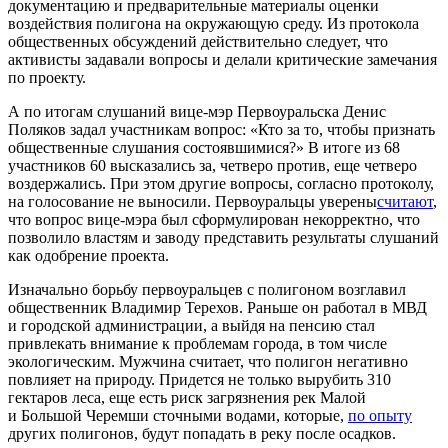
документацию и предварительные материалы оценки
воздействия полигона на окружающую среду. Из протокола
общественных обсуждений действительно следует, что
активисты задавали вопросы и делали критические замечания
по проекту.
А по итогам слушаний вице-мэр Первоуральска Денис
Поляков задал участникам вопрос: «Кто за то, чтобы признать
общественные слушания состоявшимися?» В итоге из 68
участников 60 высказались за, четверо против, еще четверо
воздержались. При этом другие вопросы, согласно протоколу,
на голосование не выносили. Первоуральцы уверены
считают
,
что вопрос вице-мэра был сформулирован некорректно, что
позволило властям и заводу представить результаты слушаний
как одобрение проекта.
Изначально борьбу первоуральцев с полигоном возглавил
общественник Владимир Терехов. Раньше он работал в МВД
и городской администрации, а выйдя на пенсию стал
привлекать внимание к проблемам города, в том числе
экологическим. Мужчина считает, что полигон негативно
повлияет на природу. Придется не только вырубить 310
гектаров леса, еще есть риск загрязнения рек Малой
и Большой Черемши сточными водами, которые,
по опыту
других полигонов, будут попадать в реку после осадков.