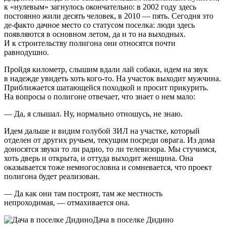
к «нулевым» загнулось окончательно: в 2002 году здесь
постоянно жили десять человек, в 2010 — пять. Сегодня это
де-факто дачное место со статусом поселка: люди здесь
появляются в основном летом, да и то на выходных.
И к строительству полигона они относятся почти
равнодушно.
Пройдя километр, слышим вдали лай собаки, идем на звук
в надежде увидеть хоть кого-то. На участок выходит мужчина.
Приближается шатающейся походкой и просит прикурить.
На вопросы о полигоне отвечает, что знает о нем мало:
— Да, я слышал. Ну, нормально отношусь, не знаю.
Идем дальше и видим голубой ЗИЛ на участке, который
отделен от других ручьем, текущим посреди оврага. Из дома
доносятся звуки то ли радио, то ли телевизора. Мы стучимся,
хоть дверь и открыта, и оттуда выходит женщина. Она
оказывается тоже немногословна и сомневается, что проект
полигона будет реализован.
— Да как они там построят, там же местность
непроходимая, — отмахивается она.
Дача в поселке Дидино