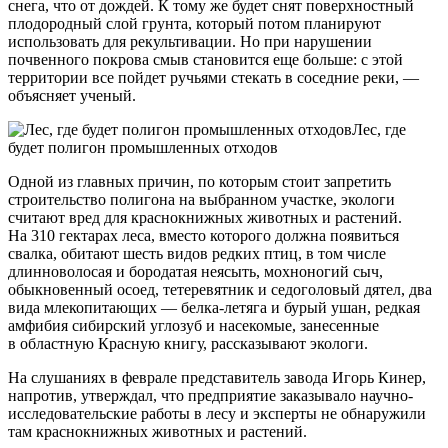
снега, что от дождей. К тому же будет снят поверхностный
плодородный слой грунта, который потом планируют
использовать для рекультивации. Но при нарушении
почвенного покрова смыв становится еще больше: с этой
территории все пойдет ручьями стекать в соседние реки, —
объясняет ученый.
Лес, где
будет полигон промышленных отходов
Одной из главных причин, по которым стоит запретить
строительство полигона на выбранном участке, экологи
считают вред для краснокнижных животных и растений.
На 310 гектарах леса, вместо которого должна появиться
свалка, обитают шесть видов редких птиц, в том числе
длинноволосая и бородатая неясыть, мохноногий сыч,
обыкновенный осоед, тетеревятник и седоголовый дятел, два
вида млекопитающих — белка-летяга и бурый ушан, редкая
амфибия сибирский углозуб и насекомые, занесенные
в областную Красную книгу, рассказывают экологи.
На слушаниях в феврале представитель завода Игорь Кинер,
напротив, утверждал, что предприятие заказывало научно-
исследовательские работы в лесу и эксперты не обнаружили
там краснокнижных животных и растений.