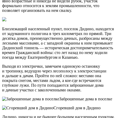
явно возрастные и никогда не видели рубок, участок
формально относится к землям промышленности, что
позволяет организовать на нем свалку.
Близлежащий населенный пункт, поселок Дидино, находится
от задуманного полигона в трех километрах по прямой. Три
десятка домов, преимущественно дачных, разбросаны между
лесными массивами, а с западной окраины к ним примыкает
Дидинский тоннель — историческая достопримечательность
времен Гражданской войны: сто лет назад по нему ходили
поезда между Екатеринбургом и Казанью.
Выходя из электрички, замечаем одинокую остановку
и тропинку, ведущую через лесополосу к электростанции
и дальше к дачам. Пройти по ней сложно: местами она
покрыта снегом, местами льдом, а кое-где встречаются
глубокие лужи. По пути попадаются заброшенные дома
и дачные участки с заколоченными окнами.
Заброшенные дома в поселке
Сгоревший дом в Дидино
Дидино, никогда и не бывшее большим населенным пунктом,