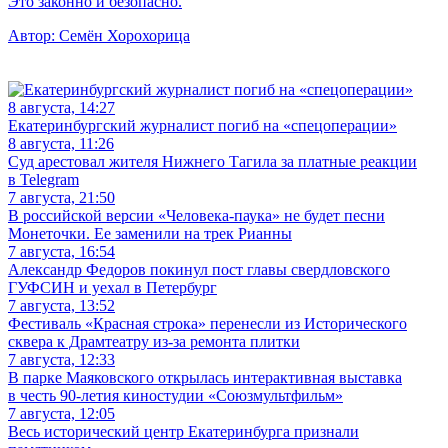
Это законно и безопасно.
Автор:
Семён Хорохорица
8 августа, 14:27
Екатеринбургский журналист погиб на «спецоперации»
8 августа, 11:26
Суд арестовал жителя Нижнего Тагила за платные реакции
в Telegram
7 августа, 21:50
В российской версии «Человека-паука» не будет песни
Монеточки. Ее заменили на трек Рианны
7 августа, 16:54
Александр Федоров покинул пост главы свердловского
ГУФСИН и уехал в Петербург
7 августа, 13:52
Фестиваль «Красная строка» перенесли из Исторического
сквера к Драмтеатру из-за ремонта плитки
7 августа, 12:33
В парке Маяковского открылась интерактивная выставка
в честь 90-летия киностудии «Союзмультфильм»
7 августа, 12:05
Весь исторический центр Екатеринбурга признали