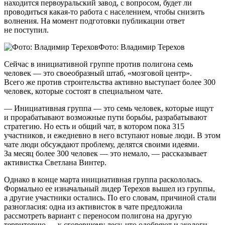
находится первоуральский завод, с вопросом, будет ли
проводиться какая-то работа с населением, чтобы снизить
волнения. На момент подготовки публикации ответ
не поступил.
Фото: Владимир Терехов
Сейчас в инициативной группе против полигона семь
человек — это своеобразный штаб, «мозговой центр».
Всего же против строительства активно выступает более 300
человек, которые состоят в специальном чате.
— Инициативная группа — это семь человек, которые ищут
и прорабатывают возможные пути борьбы, разрабатывают
стратегию. Но есть и общий чат, в котором пока 315
участников, и ежедневно в него вступают новые люди. В этом
чате люди обсуждают проблему, делятся своими идеями.
За месяц более 300 человек — это немало, — рассказывает
активистка Светлана Винтер.
Однако в конце марта инициативная группа раскололась.
Формально ее изначальный лидер Терехов вышел из группы,
а другие участники остались. По его словам, причиной стали
разногласия: одна из активисток в чате предложила
рассмотреть вариант с переносом полигона на другую
территорию — к сгоревшему лесу, что одобряют и экологи.