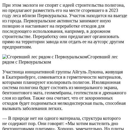
При этом экологи не спорят с идеей строительства полигона,
но предлагают разместить его на месте сгоревшего в 2023
году леса вблизи Первоуральска. Участок находится на выезде
из города. Первоуральские активисты занимают иную
позицию и настаивают на переработке отходов для
последующего использования, например, в дорожном
строительстве. Переработку они предлагают организовать
прямо на территории завода или отдать ее на аутсорс другим
предприятиям.
Сгоревший лес
рядом с Первоуральском
Участница инициативной группы Айгуль Лукина, живущая
в Екатеринбурге, сомневается в герметичности материалов,
которыми планируют изолировать полигон. Изоляционная
система полигона будет состоять из минерального экрана,
бентонитового мата, геомембраны, геотекстиля и дренажного
слоя из щебня. Также она считает, что от захороненных
отходов будет подниматься мелкодисперсная пыль, способная
вызывать заболевания легких.
— В природе нет ни одного материала, структура которого
не содержит пор. Они говорят: «Мы хотим выстелить дно
бентонитовыми плитами». Хорошо, замечательно. Но плиты