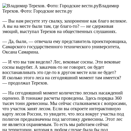
Владимир
Терехов. Фото: Городские вести.ру
— Вы нам рисуете эту свалку, захоронение как благо великое.
А вы на месте были там, где благо-то? — не сдерживая
эмоций, выступал Терехов на общественных слушаниях.
— Да, были, — отвечала ему представитель проектировщика,
Самарского государственного технического университета,
Оксана Самарина.
— И что вы там видели? Лес, вековые сосны. Эти вековые
сосны вырубят. А заказчик-то не говорит, он будет
восстанавливать это где-то в другом месте или не будет?
И сколько этого леса на сегодняшний момент там имеется?
— продолжал Терехов.
— На сегодняшний момент количество лесных насаждений
оценено. В тоннаже расчеты проведены. Здесь порядка 360
тысяч тонн древесины. Мы сейчас сталкиваемся с вопросами,
что участок занят лесом. Если вы откроете интерактивную
карту лесов России, то увидите, что леса вокруг участка под
полигон предназначены под заготовку древесины. Этот лес
не является охраняемым. То есть мы работаем сейчас
на территории, которая в любом случае была бы под