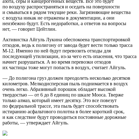
азота, серы и канцерогенных веществ. Все это будет
по воздуху распространяться и оседать на поверхности
и смываться в рядом текущие реки. Загрязняющие вещества
с воздуха никак не отражены в документации, а они
неизбежно будут. Есть недоработки, а ответов на вопросы
нет, — говорит Цейтлин.
Активистка Айгуль Лукина обеспокоена транспортировкой
отходов, ведь к полигону от завода будет вести только трасса
М-12. Именно по ней будут перевозить отходы для
последующей утилизации, из-за чего есть опасения, что трасса
начнет разрушаться. А во время перевозки отходов
их частицы тоже могут попасть в воздух, считает Айгуль.
— До полигона груз должен преодолеть несколько десятков
километров. Мелкодисперсная пыль поднимается в воздух
очень легко. Абразивный порошок обладает высокой
твердостью — от 6 до 8 единиц по шкале Мооса. Тверже
только алмаз, который имеет десятку. Это все повезут
по федеральной трассе, эта пыль будет способствовать
истиранию асфальтового полотна в более короткий срок,
и как следствие будут проводиться постоянные дорожные
работы, — утверждает Айгуль.