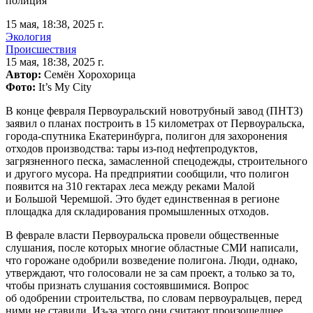
полиция
15 мая, 18:38, 2025 г.
Экология
Происшествия
15 мая, 18:38, 2025 г.
Автор:
Семён Хорохорица
Фото:
It’s My City
В конце февраля Первоуральский новотрубный завод (ПНТЗ)
заявил о планах построить в 15 километрах от Первоуральска,
города-спутника Екатеринбурга, полигон для захоронения
отходов производства: тары из-под нефтепродуктов,
загрязненного песка, замасленной спецодежды, строительного
и другого мусора. На предприятии сообщили, что полигон
появится на 310 гектарах леса между реками Малой
и Большой Черемшой. Это будет единственная в регионе
площадка для складирования промышленных отходов.
В феврале власти Первоуральска провели общественные
слушания, после которых многие областные СМИ написали,
что горожане одобрили возведение полигона. Люди, однако,
утверждают, что голосовали не за сам проект, а только за то,
чтобы признать слушания состоявшимися. Вопрос
об одобрении строительства, по словам первоуральцев, перед
ними не ставили. Из-за этого они считают произошедшее