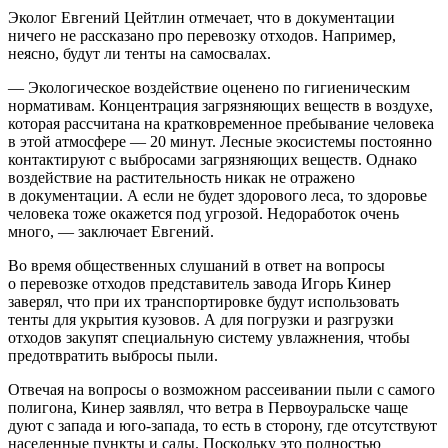
Эколог Евгений Цейтлин отмечает, что в документации
ничего не рассказано про перевозку отходов. Например,
неясно, будут ли тенты на самосвалах.
— Экологическое воздействие оценено по гигиеническим
нормативам. Концентрация загрязняющих веществ в воздухе,
которая рассчитана на кратковременное пребывание человека
в этой атмосфере — 20 минут. Лесные экосистемы постоянно
контактируют с выбросами загрязняющих веществ. Однако
воздействие на растительность никак не отражено
в документации. А если не будет здорового леса, то здоровье
человека тоже окажется под угрозой. Недоработок очень
много, — заключает Евгений.
Во время общественных слушаний в ответ на вопросы
о перевозке отходов представитель завода Игорь Кинер
заверял, что при их транспортировке будут использовать
тенты для укрытия кузовов. А для погрузки и разгрузки
отходов закупят специальную систему увлажнения, чтобы
предотвратить выбросы пыли.
Отвечая на вопросы о возможном рассеивании пыли с самого
полигона, Кинер заявлял, что ветра в Первоуральске чаще
дуют с запада и юго-запада, то есть в сторону, где отсутствуют
населенные пункты и сады. Поскольку это полностью