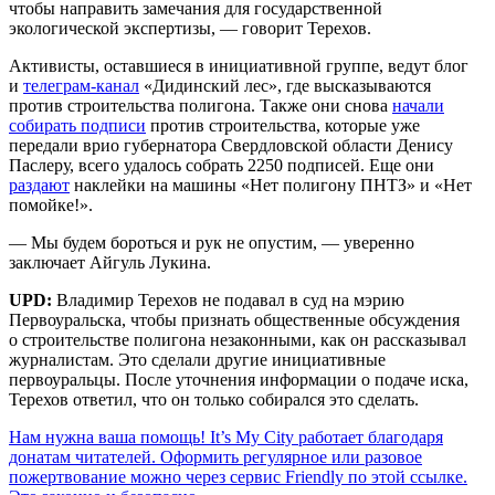
чтобы направить замечания для государственной
экологической экспертизы, — говорит Терехов.
Активисты, оставшиеся в инициативной группе, ведут блог
и
телеграм-канал
«Дидинский лес», где высказываются
против строительства полигона. Также они снова
начали
собирать подписи
против строительства, которые уже
передали врио губернатора Свердловской области Денису
Паслеру, всего удалось собрать 2250 подписей. Еще они
раздают
наклейки на машины «Нет полигону ПНТЗ» и «Нет
помойке!».
— Мы будем бороться и рук не опустим, — уверенно
заключает Айгуль Лукина.
UPD:
Владимир Терехов не подавал в суд на мэрию
Первоуральска, чтобы признать общественные обсуждения
о строительстве полигона незаконными, как он рассказывал
журналистам. Это сделали другие инициативные
первоуральцы. После уточнения информации о подаче иска,
Терехов ответил, что он только собирался это сделать.
Нам нужна ваша помощь! It’s My City работает благодаря
донатам читателей. Оформить регулярное или разовое
пожертвование можно через сервис Friendly по этой ссылке.