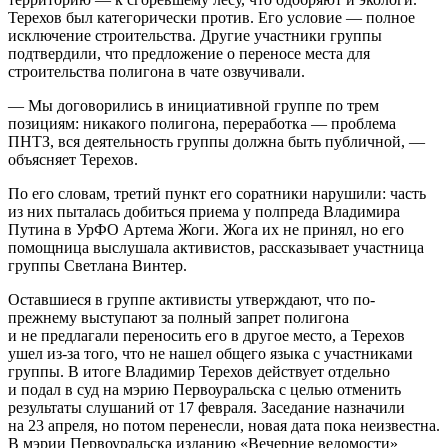
Терехов был категорически против. Его условие — полное
исключение строительства. Другие участники группы
подтвердили, что предложение о переносе места для
строительства полигона в чате озвучивали.
— Мы договорились в инициативной группе по трем
позициям: никакого полигона, переработка — проблема
ПНТЗ, вся деятельность группы должна быть публичной, —
объясняет Терехов.
По его словам, третий пункт его соратники нарушили: часть
из них пыталась добиться приема у полпреда Владимира
Путина в УрФО Артема Жоги. Жога их не принял, но его
помощница выслушала активистов, рассказывает участница
группы Светлана Винтер.
Оставшиеся в группе активисты утверждают, что по-
прежнему выступают за полный запрет полигона
и не предлагали переносить его в другое место, а Терехов
ушел из-за того, что не нашел общего языка с участниками
группы. В итоге Владимир Терехов действует отдельно
и подал в суд на мэрию Первоуральска с целью отменить
результаты слушаний от 17 февраля. Заседание назначили
на 23 апреля, но потом перенесли, новая дата пока неизвестна.
В мэрии Первоуральска изданию «Вечерние ведомости»