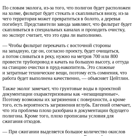
По словам эколога, из-за того, что полигон будет расположен
на холме, фильтрат
будет стекать и скапливаться внизу, из-за
чего территория может превратиться в болото, а деревья
погибнут. Представители завода заявляют, что фильтрат будет
скапливаться в специальных каналах и проходить очистку,
но эксперт считает, что это едва ли выполнимо.
— Чтобы фильтрат перекачать с восточной стороны
на западную, где он, согласно проекту, будет очищаться,
а потом сливаться в реку, нужно на метров 700 или 800
провести трубопровод и качать на большую высоту, а оттуда
на станцию очистки в пруд-накопитель. Это сложные
и затратные технические вещи, поэтому есть сомнения, что
работа будет выполнена качественно, — объясняет Цейтлин.
Также эколог замечает, что грунтовые воды в проектной
документации охарактеризованы как «незащищенные».
Поэтому возможны их загрязнения с поверхности, а кроме
того, есть вероятность загрязнения вглубь. Евгений отмечает,
что эта проблема плохо разобрана в документации будущего
полигона. Кроме того, плохо прописаны условия для
сжигания отходов.
— При сжигании выделяется большое количество окислов