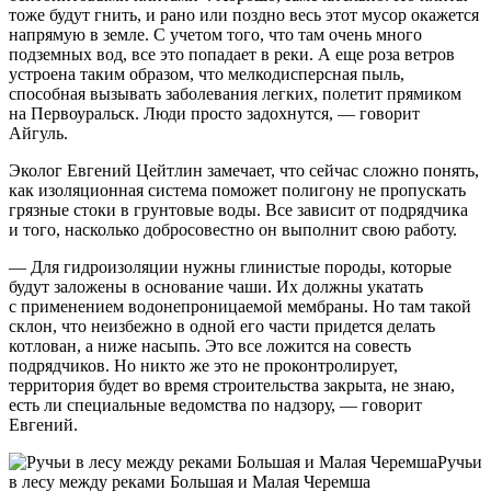
тоже будут гнить, и рано или поздно весь этот мусор окажется
напрямую в земле. С учетом того, что там очень много
подземных вод, все это попадает в реки. А еще роза ветров
устроена таким образом, что мелкодисперсная пыль,
способная вызывать заболевания легких, полетит прямиком
на Первоуральск. Люди просто задохнутся, — говорит
Айгуль.
Эколог Евгений Цейтлин замечает, что сейчас сложно понять,
как изоляционная система поможет полигону не пропускать
грязные стоки в грунтовые воды. Все зависит от подрядчика
и того, насколько добросовестно он выполнит свою работу.
— Для гидроизоляции нужны глинистые породы, которые
будут заложены в основание чаши
. Их должны укатать
с применением водонепроницаемой мембраны. Но там такой
склон, что неизбежно в одной его части придется делать
котлован, а ниже насыпь. Это все ложится на совесть
подрядчиков. Но никто же это не проконтролирует,
территория будет во время строительства закрыта, не знаю,
есть ли специальные ведомства по надзору, — говорит
Евгений.
Ручьи
в лесу между реками Большая и Малая Черемша