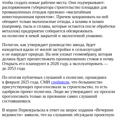
чтобы создать новые рабочие места. Они подчеркивают:
распоряжением губернатора строительство площадки для
промышленных отходов признано «масштабным
инвестиционным проектом». Причем захоранивать на ней
обещают только малоопасные отходы, а шламы и шлаки
(например, пыль и сплавы, которые остаются после обработки
металлов) предприятие собирается обезвреживать
на полигоне в некой закрытой и экологичной упаковке.
Полигон, как утверждает руководство завода, будет
находиться вдали от жилой застройки и сельхозугодий
и не навредит природе. На нем уложат геомембрану, которая
должна будет препятствовать проникновению стоков в почву.
Открыть его планируют в 2028 году, а эксплуатировать —
до 2053 года.
По итогам публичных слушаний о полигоне, прошедших
в феврале 2025 года, СМИ
сообщили
, что большинство
присутствующих проголосовали за строительство, то есть
одобрили проект полигона. Люди же утверждают: их просили
проголосовать только за признание самих слушаний
состоявшимися.
В мэрии Первоуральска в ответ на запрос издания «Вечерние
ведомости»
заявили, что на слушаниях обсуждали проектную