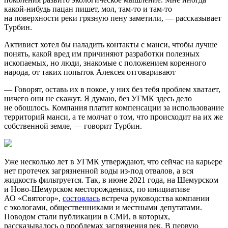
какой-нибудь пацан пишет, мол, там-то и там-то
на поверхности реки грязную пену заметили, — рассказывает
Турбин.
Активист хотел бы наладить контакты с манси, чтобы лучше
понять, какой вред им причиняют разработки полезных
ископаемых, но люди, знакомые с положением коренного
народа, от таких попыток Алексея отговаривают
— Говорят, оставь их в покое, у них без тебя проблем хватает,
ничего они не скажут. Я думаю, без УГМК здесь дело
не обошлось. Компания платит компенсации за использование
территорий манси, а те молчат о том, что происходит на их же
собственной земле, — говорит Турбин.
Уже несколько лет в УГМК утверждают, что сейчас на карьере
нет протечек загрязненной воды из-под отвалов, а вся
жидкость фильтруется. Так, в июне 2021 года, на Шемурском
и Ново-Шемурском месторождениях, по инициативе
АО «Святогор»,
состоялась
встреча руководства компании
с экологами, общественниками и местными депутатами.
Поводом стали публикации в СМИ, в которых,
рассказывалось о проблемах загрязнения рек. В первую