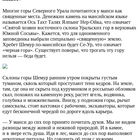
Многие горы Северного Урала почитаются у манси как
священные места. Денежкин камень на мансийском языке
называется Ось Тахт Талях Ялпынг Нер-Ойка, что означает
«Святой хозяин восточного склона Уральских гор в верховьях
Южной Сосьвы». Кажется, что для одноименного
заповедника выбрали специально «священную» землю.
Хребет Шемур по-мансийски будет Се-Ур, что означает
«черная гора». Существует поверье, что трогать эту гору
нельзя — беда будет.
Склоны горы Шемур ранним утром покрыты густым
туманом, сквозь который проступают тени кедров. На земле,
там, где она не скрыта под курумником и россыпью обломков
скал, похожих на каменную реку, растет ягель, водяника,
голубика и можжевельник. Внизу, у подножия горы, рычат
самосвалы, стоят вахтовки с рабочими, экскаваторы, которые
едут бесконечной чередой по дороге вдоль карьера.
— У манси до сих пор принято почитать духов. Мы не видим
разницы между живой и неживой природой. И в камне,
и в звере есть душа. Идя в лес, манси до сих пор выполняют
некоторые ритуалы. Но говорить об этом с чужими