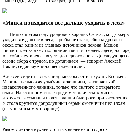
выше ПДК, меди — в 1300 раз, цинка — в 60 раз.
«Манси приходится все дальше уходить в леса»
— Шишка в этом году уродилась хорошо. Сейчас, когда зверь
уходит все дальше в леса, а рыбы не стало, сбор кедрового
ореха стал одним из главных источников дохода. Мешок
шишки идет за две с половиной тысячи рублей. Здесь, на горе,
мы собираем орех с августа до первого снега. До следующего
сезона сбора с трудом, но дотягиваем, — говорит Алексей
Пакин, седой мужчина шестидесяти лет.
Алексей сидит на стуле под навесом летней кухни. Его жена
Марина, невысокая улыбчивая женщина, разливает чай
из закопченного чайника, только что снятого с открытого
очага. На кухонном столе среди металлических мисок
и кружек рассыпаны пакеты лапши быстрого приготовления.
У стола крутится добродушный серый охотничий пес Тэхам
(на мансийском «товарищ»).
Рядом с летней кухней стоит сколоченный из досок