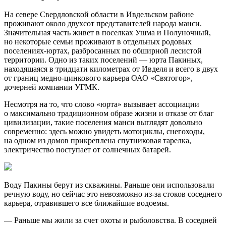
На севере Свердловской области в Ивдельском районе
проживают около двухсот представителей народа манси.
Значительная часть живет в поселках Ушма и Полуночный,
но некоторые семьи проживают в отдельных родовых
поселениях-юртах, разбросанных по обширной лесистой
территории. Одно из таких поселений — юрта Пакиных,
находящаяся в тридцати километрах от Ивделя и всего в двух
от границ медно-цинкового карьера ОАО «Святогор»,
дочерней компании УГМК.
Несмотря на то, что слово «юрта» вызывает ассоциации
о максимально традиционном образе жизни и отказе от благ
цивилизации, такие поселения манси выглядят довольно
современно: здесь можно увидеть мотоциклы, снегоходы,
на одном из домов прикреплена спутниковая тарелка,
электричество поступает от солнечных батарей.
Воду Пакины берут из скважины. Раньше они использовали
речную воду, но сейчас это невозможно из-за стоков соседнего
карьера, отравившего все ближайшие водоемы.
— Раньше мы жили за счет охоты и рыболовства. В соседней