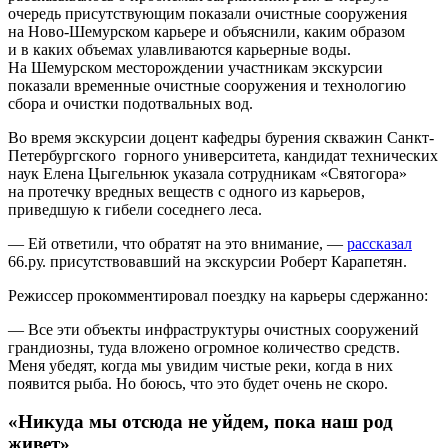
очередь присутствующим показали очистные сооружения
на Ново-Шемурском карьере и объяснили, каким образом
и в каких объемах улавливаются карьерные воды.
На Шемурском месторождении участникам экскурсии
показали временные очистные сооружения и технологию
сбора и очистки подотвальных вод.
Во время экскурсии доцент кафедры бурения скважин Санкт-
Петербургского горного университета, кандидат технических
наук Елена Цыгельнюк указала сотрудникам «Святогора»
на протечку вредных веществ с одного из карьеров,
приведшую к гибели соседнего леса.
— Ей ответили, что обратят на это внимание, —
рассказал
66.ру. присутствовавший на экскурсии Роберт Карапетян.
Режиссер прокомментировал поездку на карьеры сдержанно:
— Все эти объекты инфраструктуры очистных сооружений
грандиозны, туда вложено огромное количество средств.
Меня убедят, когда мы увидим чистые реки, когда в них
появится рыба. Но боюсь, что это будет очень не скоро.
«Никуда мы отсюда не уйдем, пока наш род
живет»