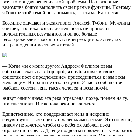
все что мог для решения этой проблемы. Но надзорные
ведомства боятся выполнять свои прямые функции. Поэтому
я больше этой темой не занимаюсь, — сказал Карапетян.
Бессилие ощущает и экоактивист Алексей Тубрин. Мужчина
считает, что пока вся эта деятельность не приносит
положительных результатов, и он все больше
разочаровывается как в отсутствии реакции властей, так
и в равнодушии местных жителей.
— Когда мы с моим другом Андреем Филимоновым
собрались ехать на забор проб, я опубликовал в своих
соцсетях пост с предложением присоединиться к нам всем
желающим. Ни один не откликнулся. У нас в сообществе
рыбаков состоит пять тысяч человек и всем похуй.
Живут одним днем: эта река отравлена, похер, поедем на ту,
что еще чистая. И так пока реки не кончатся.
Единственные, кто поддерживает меня и искренне
сочувствуют — женщины с маленькими детьми. Это понятно,
никому не хочется, чтобы его ребенок заболел из-за
отравленной среды. Да еще подростки вовлечены, у молодого
поколения развито экологическое мышление. Мне иногда