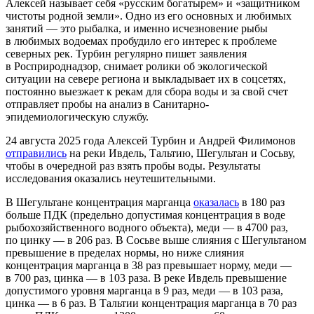
Алексей называет себя «русским богатырем» и «защитником
чистоты родной земли». Одно из его основных и любимых
занятий — это рыбалка, и именно исчезновение рыбы
в любимых водоемах пробудило его интерес к проблеме
северных рек. Турбин регулярно пишет заявления
в Росприроднадзор, снимает ролики об экологической
ситуации на севере региона и выкладывает их в соцсетях,
постоянно выезжает к рекам для сбора воды и за свой счет
отправляет пробы на анализ в Санитарно-
эпидемиологическую службу.
24 августа 2025 года Алексей Турбин и Андрей Филимонов
отправились
на реки Ивдель, Тальтию, Шегультан и Сосьву,
чтобы в очередной раз взять пробы воды. Результаты
исследования оказались неутешительными.
В Шегультане концентрация марганца
оказалась
в 180 раз
больше ПДК (предельно допустимая концентрация в воде
рыбохозяйственного водного объекта), меди — в 4700 раз,
по цинку — в 206 раз. В Сосьве выше слияния с Шегультаном
превышение в пределах нормы, но ниже слияния
концентрация марганца в 38 раз превышает норму, меди —
в 700 раз, цинка — в 103 раза. В реке Ивдель превышение
допустимого уровня марганца в 9 раз, меди — в 103 раза,
цинка — в 6 раз. В Тальтии концентрация марганца в 70 раз