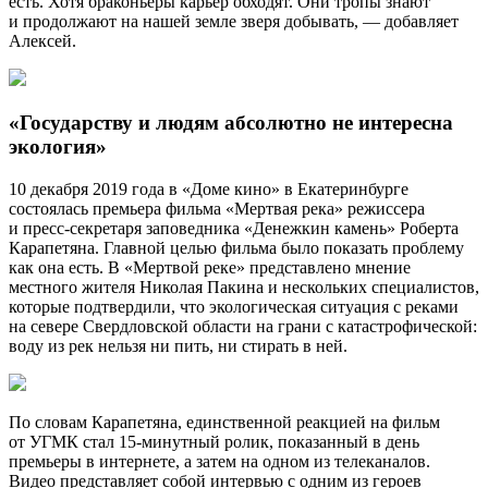
есть. Хотя браконьеры карьер обходят. Они тропы знают
и продолжают на нашей земле зверя добывать, — добавляет
Алексей.
«Государству и людям абсолютно не интересна
экология»
10 декабря 2019 года в «Доме кино» в Екатеринбурге
состоялась премьера фильма «Мертвая река» режиссера
и пресс-секретаря заповедника «Денежкин камень» Роберта
Карапетяна. Главной целью фильма было показать проблему
как она есть. В «Мертвой реке» представлено мнение
местного жителя Николая Пакина и нескольких специалистов,
которые подтвердили, что экологическая ситуация с реками
на севере Свердловской области на грани с катастрофической:
воду из рек нельзя ни пить, ни стирать в ней.
По словам Карапетяна, единственной реакцией на фильм
от УГМК стал 15-минутный ролик, показанный в день
премьеры в интернете, а затем на одном из телеканалов.
Видео представляет собой интервью с одним из героев