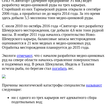
ОАО «Святогор» (дочернее предприятие УГМК) ведет
разработку медно-цинковой руды на трех карьерах.
Старейший из них Тарньерский рудник открыли в сентябре
2006 года, а проработал он до марта 2014 года. За это время
здесь добыли 5,5 миллиона тонн медно-цинковой руды.
С июля 2010 по октябрь 2016 года «Святогор» вел разработку
Шемурского месторождения, где добыли 4,6 млн тонн рудной
массы. В ноябре 2011 года началось строительство Ново-
Шемурского карьера, балансовые запасы месторождения
оцениваются в 21 млн медных и медно-цинковых руд.
Отработка месторождения планируется до 2035 года.
Экологи
отмечают
, что с началом разработки медно-цинковых
руд на севере области началось отравление поверхностных
и подземных вод. В реках Шекультан, Ивдель и Тальтия
исчезла рыба, по берегам стал
погибать
лес.
Причины экологической катастрофы специалисты
называют
следующие:
ни с одного из трех карьеров нет адекватного сбора
подотвальных вод;