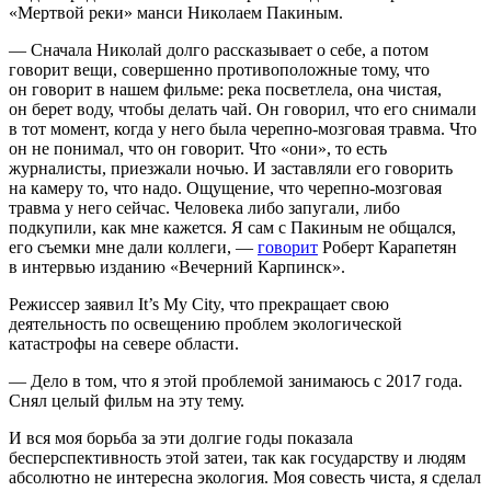
«Мертвой реки» манси Николаем Пакиным.
— Сначала Николай долго рассказывает о себе, а потом
говорит вещи, совершенно противоположные тому, что
он говорит в нашем фильме: река посветлела, она чистая,
он берет воду, чтобы делать чай. Он говорил, что его снимали
в тот момент, когда у него была черепно-мозговая травма. Что
он не понимал, что он говорит. Что «они», то есть
журналисты, приезжали ночью. И заставляли его говорить
на камеру то, что надо. Ощущение, что черепно-мозговая
травма у него сейчас. Человека либо запугали, либо
подкупили, как мне кажется. Я сам с Пакиным не общался,
его съемки мне дали коллеги, —
говорит
Роберт Карапетян
в интервью изданию «Вечерний Карпинск».
Режиссер заявил It’s My City, что прекращает свою
деятельность по освещению проблем экологической
катастрофы на севере области.
— Дело в том, что я этой проблемой занимаюсь с 2017 года.
Снял целый фильм на эту тему.
И вся моя борьба за эти долгие годы показала
бесперспективность этой затеи, так как государству и людям
абсолютно не интересна экология. Моя совесть чиста, я сделал