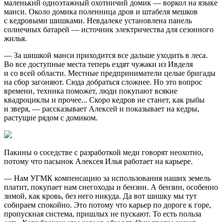
маленький одноэтажный охотничий домик — воркол на языке
манси. Около домика поленница дров и штабеля мешков
с кедровыми шишками. Невдалеке установлена панель
солнечных батарей — источник электричества для сезонного
жилья.
— За шишкой манси приходится все дальше уходить в леса.
Во все доступные места теперь ездят чужаки из Ивделя
и со всей области. Местные предприниматели целые бригады
на сбор загоняют. Сюда добраться сложнее. Но это вопрос
времени, техника поможет, люди покупают всякие
квадроциклы и прочее... Скоро кедров не станет, как рыбы
и зверя, — рассказывает Алексей и показывает на кедры,
растущие рядом с домиком.
Пакины о соседстве с разработкой меди говорят неохотно,
потому что пасынок Алексея Илья работает на карьере.
— Нам УГМК компенсацию за использования наших земель
платит, покупает нам снегоходы и бензин. А бензин, особенно
зимой, как кровь, без него никуда. Да вот шишку мы тут
собираем спокойно. Это потому что карьер по дороге к горе,
пропускная система, пришлых не пускают. То есть польза