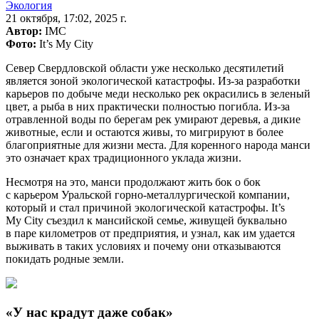
Экология
21 октября, 17:02, 2025 г.
Автор:
IMC
Фото:
It’s My City
Север Свердловской области уже несколько десятилетий
является зоной экологической катастрофы. Из-за разработки
карьеров по добыче меди несколько рек окрасились в зеленый
цвет, а рыба в них практически полностью погибла. Из-за
отравленной воды по берегам рек умирают деревья, а дикие
животные, если и остаются живы, то мигрируют в более
благоприятные для жизни места. Для коренного народа манси
это означает крах традиционного уклада жизни.
Несмотря на это, манси продолжают жить бок о бок
с карьером Уральской горно-металлургической компании,
который и стал причиной экологической катастрофы. It’s
My City съездил к мансийской семье, живущей буквально
в паре километров от предприятия, и узнал, как им удается
выживать в таких условиях и почему они отказываются
покидать родные земли.
«У нас крадут даже собак»