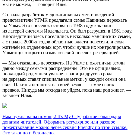
мы не можем, — говорит Илья.
С начала разработок медно-цинковых месторождений
представители УГМК предлагали семье Пакиных переехать
на Ушму. Этот поселок основан в 1938 году как один
из лагерей системы Ивдельлага. Он был разрушен в 1961 году.
Впоследствии здесь поселились несколько мансийских семей,
а с начала 2000-х годов областные власти переселили сюда
жителей из отдаленных юрт, чтобы лучше их контролировать.
Ушминцы открыто называют свой поселок резервацией.
— Мы отказались переезжать. На Ушме и охотничьи земли
давно между семьями распределены. Это не официально,
но каждый род манси уважает границы другого рода,
на деревьях ставят специальные метки, у каждой семьи она
своя. Пакины остаются на своей земле — земле своих
предков. Никуда мы отсюда не уйдем, пока наш род живет, —
заявляет Илья.
Нам нужна ваша помощь! It’s My City работает благодаря
донатам читателей. Оформить регулярное или разовое
пожертвование можно через сервис Friendly по этой ссылке.
Это законно и безопасно.