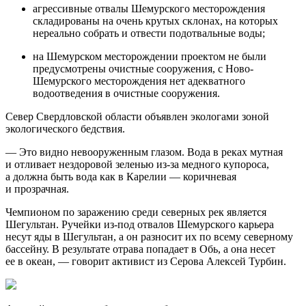
агрессивные отвалы Шемурского месторождения
складированы на очень крутых склонах, на которых
нереально собрать и отвести подотвальные воды;
на Шемурском месторождении проектом не были
предусмотрены очистные сооружения, с Ново-
Шемурского месторождения нет адекватного
водоотведения в очистные сооружения.
Север Свердловской области объявлен экологами зоной
экологического бедствия.
— Это видно невооруженным глазом. Вода в реках мутная
и отливает нездоровой зеленью из-за медного купороса,
а должна быть вода как в Карелии — коричневая
и прозрачная.
Чемпионом по заражению среди северных рек является
Шегультан. Ручейки из-под отвалов Шемурского карьера
несут яды в Шегультан, а он разносит их по всему северному
бассейну. В результате отрава попадает в Обь, а она несет
ее в океан, — говорит активист из Серова Алексей Турбин.