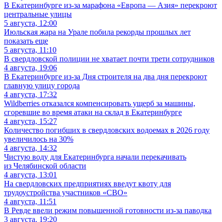
В Екатеринбурге из-за марафона «Европа — Азия» перекроют
центральные улицы
5 августа, 12:00
Июльская жара на Урале побила рекорды прошлых лет
показать еще
5 августа, 11:10
В свердловской полиции не хватает почти трети сотрудников
4 августа, 19:06
В Екатеринбурге из-за Дня строителя на два дня перекроют
главную улицу города
4 августа, 17:32
Wildberries отказался компенсировать ущерб за машины,
сгоревшие во время атаки на склад в Екатеринбурге
4 августа, 15:27
Количество погибших в свердловских водоемах в 2026 году
увеличилось на 30%
4 августа, 14:32
Чистую воду для Екатеринбурга начали перекачивать
из Челябинской области
4 августа, 13:01
На свердловских предприятиях введут квоту для
трудоустройства участников «СВО»
4 августа, 11:51
В Ревде ввели режим повышенной готовности из-за паводка
3 августа, 19:20