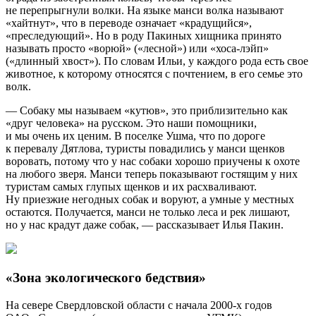
не перепрыгнули волки. На языке манси волка называют
«хайтнут», что в переводе означает «крадущийся»,
«преследующий». Но в роду Пакиных хищника принято
называть просто «ворюй» («лесной») или «хоса-лэйп»
(«длинный хвост»). По словам Ильи, у каждого рода есть свое
животное, к которому относятся с почтением, в его семье это
волк.
— Собаку мы называем «кутюв», это приблизительно как
«друг человека» на русском. Это наши помощники,
и мы очень их ценим. В поселке Ушма, что по дороге
к перевалу Дятлова, туристы повадились у манси щенков
воровать, потому что у нас собаки хорошо приучены к охоте
на любого зверя. Манси теперь показывают гостящим у них
туристам самых глупых щенков и их расхваливают.
Ну приезжие негодных собак и воруют, а умные у местных
остаются. Получается, манси не только леса и рек лишают,
но у нас крадут даже собак, — рассказывает Илья Пакин.
«Зона экологического бедствия»
На севере Свердловской области с начала 2000-х годов