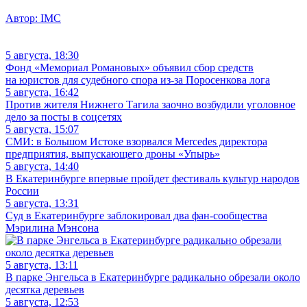
Автор:
IMC
5 августа, 18:30
Фонд «Мемориал Романовых» объявил сбор средств
на юристов для судебного спора из-за Поросенкова лога
5 августа, 16:42
Против жителя Нижнего Тагила заочно возбудили уголовное
дело за посты в соцсетях
5 августа, 15:07
СМИ: в Большом Истоке взорвался Mercedes директора
предприятия, выпускающего дроны «Упырь»
5 августа, 14:40
В Екатеринбурге впервые пройдет фестиваль культур народов
России
5 августа, 13:31
Суд в Екатеринбурге заблокировал два фан-сообщества
Мэрилина Мэнсона
5 августа, 13:11
В парке Энгельса в Екатеринбурге радикально обрезали около
десятка деревьев
5 августа, 12:53