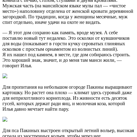
комната с печью, столом, стульями и двумя кроватями.
Мужская часть (на мансийском языке мулы пал — «чистое
место») наполовину отделена от женской кровати деревянной
загородкой. По традиции, когда у женщины месячные, муж
спит отдельно, иначе удачи на охоте не видать.
— Я этот дом сохраню как память, вроде музея. А себе
поставлю новый тут недалеко. Это осколки от кувшинчиков
для воды (показывает в горсти кучку сероватых глиняных
осколков с простым орнаментом из волнистых линий).
Я их нашел под камнем, в месте, где дом собираюсь строить.
Это хороший знак, значит, и до меня там манси жили, —
говорит Илья.
Для пропитания на небольшом огороде Пакины выращивают
картошку. Но растет она плохо — климат здесь суровый даже
для неприхотливого корнеплода. Из живности есть десяток
гусей, которых держат ради яиц, и молочная коза, которой
Илья давно мечтает найти пару.
Для пса Пакиных выстроен открытый летний вольер, высокая
ограда из заостренных кольев, чтобы через нее