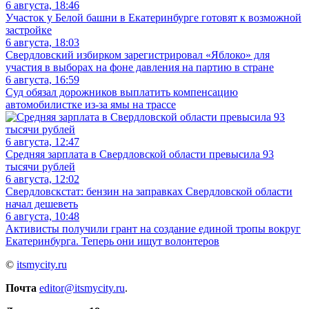
6 августа, 18:46
Участок у Белой башни в Екатеринбурге готовят к возможной
застройке
6 августа, 18:03
Свердловский избирком зарегистрировал «Яблоко» для
участия в выборах на фоне давления на партию в стране
6 августа, 16:59
Суд обязал дорожников выплатить компенсацию
автомобилистке из-за ямы на трассе
6 августа, 12:47
Средняя зарплата в Свердловской области превысила 93
тысячи рублей
6 августа, 12:02
Свердловскстат: бензин на заправках Свердловской области
начал дешеветь
6 августа, 10:48
Активисты получили грант на создание единой тропы вокруг
Екатеринбурга. Теперь они ищут волонтеров
©
itsmycity.ru
Почта
editor@itsmycity.ru
.