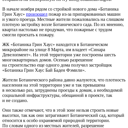
В начале ноября рядом со стройкой нового дома «Ботаника
Грин Хаус»
произошел
пожар из-за припаркованных машин
и узкого проезда. Местные жители пожаловались на слишком
плотную застройку возле Ботанического сада. По их мнению,
квартал настолько не продуман, что пожарные с трудом
смогли проехать к пожару.
ЖК «Ботаника Грин Хаус» находится в Ботаническом
микрорайоне на улице 8 Марта, им владеет «Синара
Девелопмент». На этой территории уже построены шесть
многоквартирных домов. Осенью разрешение
на строительство еще одного дома получил застройщик
«Ботаника Грин Хаус Бай Баден Фэмили».
Жители Ботанического района давно жалуются, что плотность
населения на этой территории уже и так превышена
в несколько раз, затруднены проезды к домам, а необходимой
социальной инфраструктуры, обещанной в проекте, так
и не создано.
Они также отмечают, что в этой зоне нельзя строить новые
высотки, так как они затрагивают Ботанический сад, который
относится к особо охраняемой природной территории.
По словам одного из местных жителей, разрешение