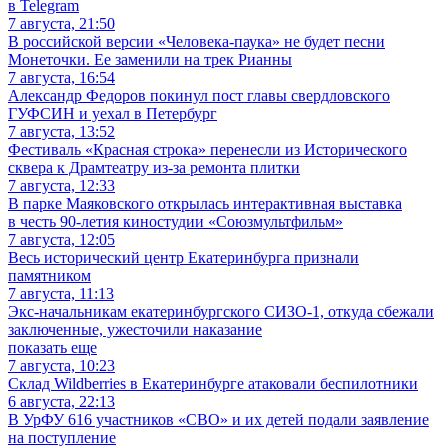
в Telegram
7 августа, 21:50
В российской версии «Человека-паука» не будет песни
Монеточки. Ее заменили на трек Рианны
7 августа, 16:54
Александр Федоров покинул пост главы свердловского
ГУФСИН и уехал в Петербург
7 августа, 13:52
Фестиваль «Красная строка» перенесли из Исторического
сквера к Драмтеатру из-за ремонта плитки
7 августа, 12:33
В парке Маяковского открылась интерактивная выставка
в честь 90-летия киностудии «Союзмультфильм»
7 августа, 12:05
Весь исторический центр Екатеринбурга признали
памятником
7 августа, 11:13
Экс-начальникам екатеринбургского СИЗО-1, откуда сбежали
заключенные, ужесточили наказание
показать еще
7 августа, 10:23
Склад Wildberries в Екатеринбурге атаковали беспилотники
6 августа, 22:13
В УрФУ 616 участников «СВО» и их детей подали заявление
на поступление