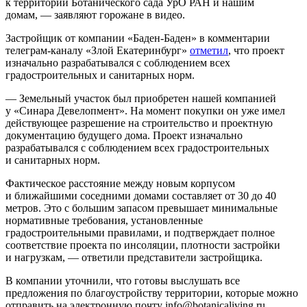
к территории Ботанического сада УрО РАН и нашим
домам, — заявляют горожане в видео.
Застройщик от компании «Баден-Баден» в комментарии
телеграм-каналу «Злой Екатеринбург»
отметил
, что проект
изначально разрабатывался с соблюдением всех
градостроительных и санитарных норм.
— Земельный участок был приобретен нашей компанией
у «Синара Девелопмент». На момент покупки он уже имел
действующее разрешение на строительство и проектную
документацию будущего дома. Проект изначально
разрабатывался с соблюдением всех градостроительных
и санитарных норм.
Фактическое расстояние между новым корпусом
и ближайшими соседними домами составляет от 30 до 40
метров. Это с большим запасом превышает минимальные
нормативные требования, установленные
градостроительными правилами, и подтверждает полное
соответствие проекта по инсоляции, плотности застройки
и нагрузкам, — ответили представители застройщика.
В компании уточнили, что готовы выслушать все
предложения по благоустройству территории, которые можно
отправить на электронную почту info@botanicaliving.ru.