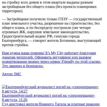
на стройку всех домов в этом квартале выданы разным
застройщикам без общего плана (без проекта планировки
территории).
— Застройщики получили только ГПЗУ — государственный
план земельного участка, разрешение на строительство, без
общего плана, и по беспределу построили уже четыре
огромных ЖК, нарушив земельное законодательство,
Градостроительный кодекс РФ, генплан города
Екатеринбурга, — говорит житель Ботаники, выступающий
против стройки.
Нам нужна ваша помощь! It’s My City работает благодаря
донатам читателей. Оформить регулярное или разовое
пожертвование можно через сервис Friendly по этой ссылке.
Это законно и безопасно.
Автор:
IMC
8 августа, 14:27
Екатеринбургский журналист погиб на «спецоперации»
8 августа, 11:26
Суд арестовал жителя Нижнего Тагила за платные реакции