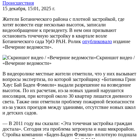
Происшествия
15 декабря, 15:01, 2025 г.
Жители Ботанического района с плотной застройкой, где
хотят возвести еще несколько высоток, записали
видеообращение к президенту. В нем они призывают
остановить точечную застройку в квартале возле
Ботанического сада УрО РАН. Ролик
опубликовало
издание
«Вечерние ведомости».
Скриншот видео /
«Вечерние ведомости»
В видеоролике местные жители отметили, что у них вызывает
вопросы экспертиза, по которой застройщику «Ботаника Грин
Хаус Бай Баден Фэмили» выдали разрешение на возведение
высоток. По их расчетам, из-за новых зданий нарушится
инсоляция, при которой около 30 квартир лишатся дневного
света. Также они отметили проблему пожарной безопасности
из-за узких проездов между зданиями, отсутствие новых школ
и детских садов.
— В 2011 году вы сказали: «Эта точечная застройка граждан
достала». Сегодня эта проблема затронула и наш микрорайон.
Стройка компании «Баден-Баден Фэмили» вплотную подошла