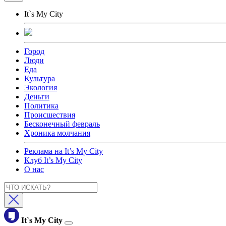
It`s My City
Город
Люди
Еда
Культура
Экология
Деньги
Политика
Происшествия
Бесконечный февраль
Хроника молчания
Реклама на It’s My City
Клуб It’s My City
О нас
It`s My City