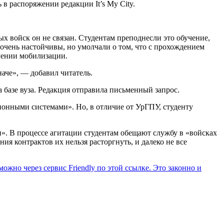
 в распоряжении редакции It’s My City.
х войск он не связан. Студентам преподнесли это обучение,
 очень настойчивы, но умолчали о том, что с прохождением
лении мобилизации.
наче», — добавил читатель.
 базе вуза. Редакция отправила письменный запрос.
нными системами». Но, в отличие от УрГПУ, студенту
ии». В процессе агитации студентам обещают службу в «войсках
я контрактов их нельзя расторгнуть, и далеко не все
ожно через сервис Friendly по этой ссылке. Это законно и