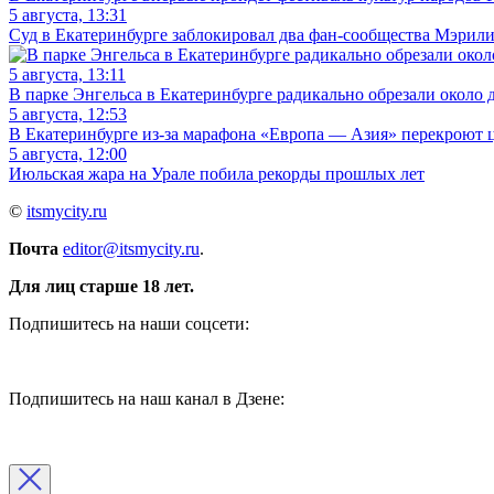
5 августа, 13:31
Суд в Екатеринбурге заблокировал два фан-сообщества Мэрил
5 августа, 13:11
В парке Энгельса в Екатеринбурге радикально обрезали около д
5 августа, 12:53
В Екатеринбурге из-за марафона «Европа — Азия» перекроют 
5 августа, 12:00
Июльская жара на Урале побила рекорды прошлых лет
©
itsmycity.ru
Почта
editor@itsmycity.ru
.
Для лиц старше 18 лет.
Подпишитесь на наши соцсети:
Подпишитесь на наш канал в Дзене: