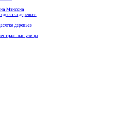
ина Мэнсона
есятка деревьев
центральные улицы