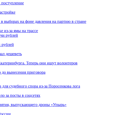
а поступление
застройке
 в выборах на фоне давления на партию в стране
 из-за ямы на трассе
и рублей
чал дешеветь
катеринбурга. Теперь они ищут волонтеров
р до вынесения приговора
для судебного спора из-за Поросенкова лога
ло за посты в соцсетях
риятия, выпускающего дроны «Упырь»
России