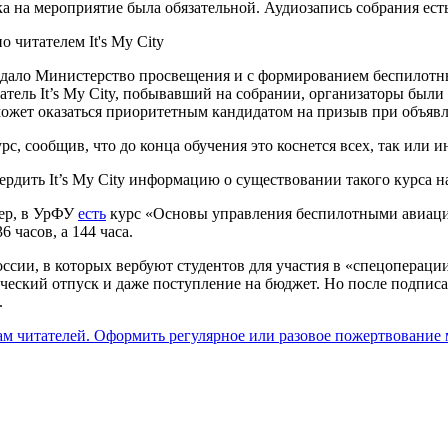
а на мероприятие была обязательной. Аудиозапись собрания есть
 читателем It's My City
оздало Министерство просвещения и с формированием беспилотны
атель It’s My City, побывавший на собрании, организаторы были
может оказаться приоритетным кандидатом на призыв при объяв
рс, сообщив, что до конца обучения это коснется всех, так или и
рдить It’s My City информацию о существовании такого курса на
мер, в УрФУ
есть
курс «Основы управления беспилотными авиацио
6 часов, а 144 часа.
России, в которых вербуют студентов для участия в «спецоперац
ский отпуск и даже поступление на бюджет. Но после подписани
.
ам читателей. Оформить регулярное или разовое пожертвование м