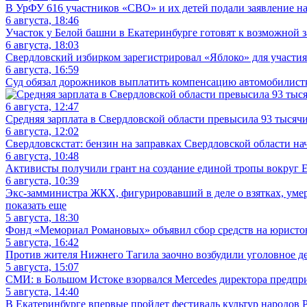
В УрФУ 616 участников «СВО» и их детей подали заявление н
6 августа, 18:46
Участок у Белой башни в Екатеринбурге готовят к возможной 
6 августа, 18:03
Свердловский избирком зарегистрировал «Яблоко» для участия
6 августа, 16:59
Суд обязал дорожников выплатить компенсацию автомобилистке
6 августа, 12:47
Средняя зарплата в Свердловской области превысила 93 тысяч
6 августа, 12:02
Свердловскстат: бензин на заправках Свердловской области на
6 августа, 10:48
Активисты получили грант на создание единой тропы вокруг Е
6 августа, 10:39
Экс-замминистра ЖКХ, фигурировавший в деле о взятках, уме
показать еще
5 августа, 18:30
Фонд «Мемориал Романовых» объявил сбор средств на юристов 
5 августа, 16:42
Против жителя Нижнего Тагила заочно возбудили уголовное де
5 августа, 15:07
СМИ: в Большом Истоке взорвался Mercedes директора предп
5 августа, 14:40
В Екатеринбурге впервые пройдет фестиваль культур народов 