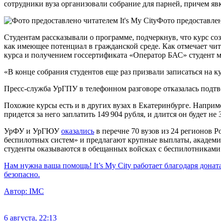
сотрудники вуза организовали собрание для парней, причем явк
Фото предоставлено
Студентам рассказывали о программе, подчеркнув, что курс с
как имеющее потенциал в гражданской среде. Как отмечает чит
курса и получением госсертификата «Оператор БАС» студент 
«В конце собрания студентов еще раз призвали записаться на ку
Пресс-служба УрГПУ в телефонном разговоре отказалась подтве
Похожие курсы есть и в других вузах в Екатеринбурге. Напри
придется за него заплатить 149 904 рубля, и длится он будет не 3
УрФУ и УрГЮУ
оказались
в перечне 70 вузов из 24 регионов 
беспилотных систем» и предлагают крупные выплаты, академиче
студенты оказываются в обещанных войсках с беспилотниками
Нам нужна ваша помощь! It’s My City работает благодаря донат
безопасно.
Автор:
IMC
6 августа, 22:13