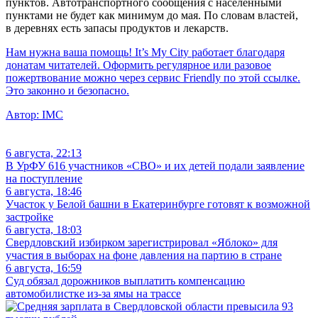
пунктов. Автотранспортного сообщения с населенными
пунктами не будет как минимум до мая. По словам властей,
в деревнях есть запасы продуктов и лекарств.
Нам нужна ваша помощь! It’s My City работает благодаря
донатам читателей. Оформить регулярное или разовое
пожертвование можно через сервис Friendly по этой ссылке.
Это законно и безопасно.
Автор:
IMC
6 августа, 22:13
В УрФУ 616 участников «СВО» и их детей подали заявление
на поступление
6 августа, 18:46
Участок у Белой башни в Екатеринбурге готовят к возможной
застройке
6 августа, 18:03
Свердловский избирком зарегистрировал «Яблоко» для
участия в выборах на фоне давления на партию в стране
6 августа, 16:59
Суд обязал дорожников выплатить компенсацию
автомобилистке из-за ямы на трассе