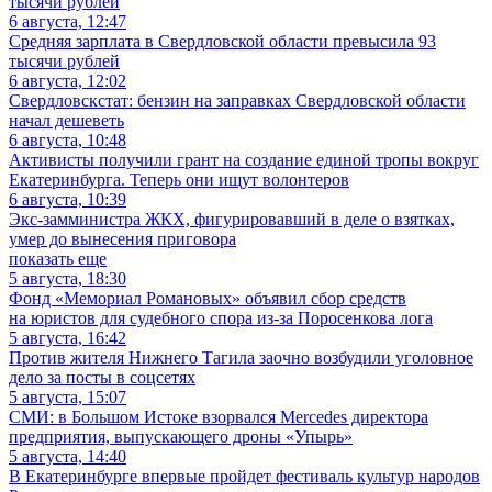
6 августа, 12:47
Средняя зарплата в Свердловской области превысила 93
тысячи рублей
6 августа, 12:02
Свердловскстат: бензин на заправках Свердловской области
начал дешеветь
6 августа, 10:48
Активисты получили грант на создание единой тропы вокруг
Екатеринбурга. Теперь они ищут волонтеров
6 августа, 10:39
Экс-замминистра ЖКХ, фигурировавший в деле о взятках,
умер до вынесения приговора
показать еще
5 августа, 18:30
Фонд «Мемориал Романовых» объявил сбор средств
на юристов для судебного спора из-за Поросенкова лога
5 августа, 16:42
Против жителя Нижнего Тагила заочно возбудили уголовное
дело за посты в соцсетях
5 августа, 15:07
СМИ: в Большом Истоке взорвался Mercedes директора
предприятия, выпускающего дроны «Упырь»
5 августа, 14:40
В Екатеринбурге впервые пройдет фестиваль культур народов