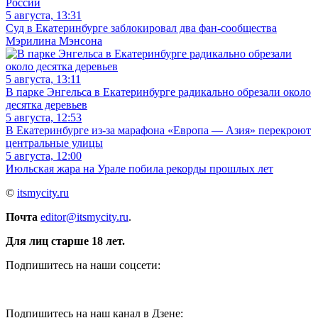
России
5 августа, 13:31
Суд в Екатеринбурге заблокировал два фан-сообщества
Мэрилина Мэнсона
5 августа, 13:11
В парке Энгельса в Екатеринбурге радикально обрезали около
десятка деревьев
5 августа, 12:53
В Екатеринбурге из-за марафона «Европа — Азия» перекроют
центральные улицы
5 августа, 12:00
Июльская жара на Урале побила рекорды прошлых лет
©
itsmycity.ru
Почта
editor@itsmycity.ru
.
Для лиц старше 18 лет.
Подпишитесь на наши соцсети:
Подпишитесь на наш канал в Дзене: