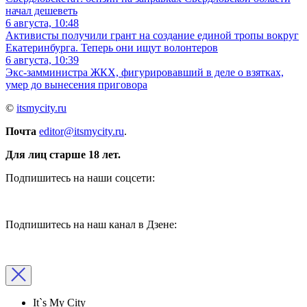
начал дешеветь
6 августа, 10:48
Активисты получили грант на создание единой тропы вокруг
Екатеринбурга. Теперь они ищут волонтеров
6 августа, 10:39
Экс-замминистра ЖКХ, фигурировавший в деле о взятках,
умер до вынесения приговора
©
itsmycity.ru
Почта
editor@itsmycity.ru
.
Для лиц старше 18 лет.
Подпишитесь на наши соцсети:
Подпишитесь на наш канал в Дзене:
It`s My City