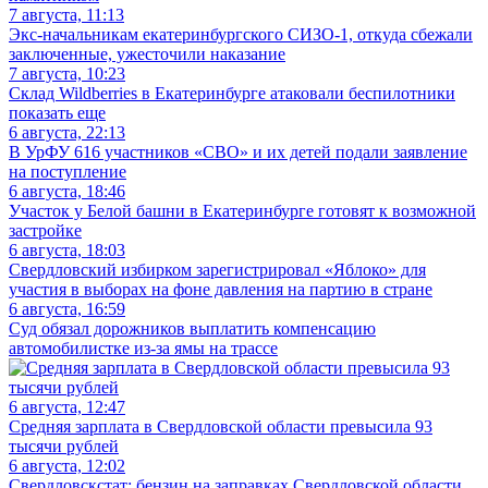
7 августа, 11:13
Экс-начальникам екатеринбургского СИЗО-1, откуда сбежали
заключенные, ужесточили наказание
7 августа, 10:23
Склад Wildberries в Екатеринбурге атаковали беспилотники
показать еще
6 августа, 22:13
В УрФУ 616 участников «СВО» и их детей подали заявление
на поступление
6 августа, 18:46
Участок у Белой башни в Екатеринбурге готовят к возможной
застройке
6 августа, 18:03
Свердловский избирком зарегистрировал «Яблоко» для
участия в выборах на фоне давления на партию в стране
6 августа, 16:59
Суд обязал дорожников выплатить компенсацию
автомобилистке из-за ямы на трассе
6 августа, 12:47
Средняя зарплата в Свердловской области превысила 93
тысячи рублей
6 августа, 12:02
Свердловскстат: бензин на заправках Свердловской области