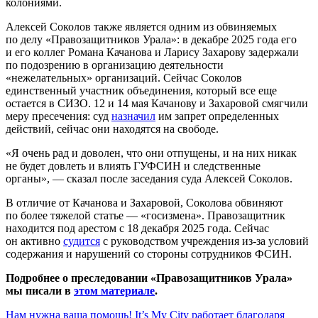
колониями.
Алексей Соколов также является одним из обвиняемых
по делу «Правозащитников Урала»: в декабре 2025 года его
и его коллег Романа Качанова и Ларису Захарову задержали
по подозрению в организацию деятельности
«нежелательных» организаций. Сейчас Соколов
единственный участник объединения, который все еще
остается в СИЗО. 12 и 14 мая Качанову и Захаровой смягчили
меру пресечения: суд
назначил
им запрет определенных
действий, сейчас они находятся на свободе.
«Я очень рад и доволен, что они отпущены, и на них никак
не будет довлеть и влиять ГУФСИН и следственные
органы», — сказал после заседания суда Алексей Соколов.
В отличие от Качанова и Захаровой, Соколова обвиняют
по более тяжелой статье — «госизмена». Правозащитник
находится под арестом с 18 декабря 2025 года. Сейчас
он активно
судится
с руководством учреждения из-за условий
содержания и нарушений со стороны сотрудников ФСИН.
Подробнее о преследовании «Правозащитников Урала»
мы писали в
этом материале
.
Нам нужна ваша помощь! It’s My City работает благодаря