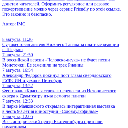
донатам читателей. Оформить регулярное или разовое
пожертвование можно через сервис Friendly по этой ссылке.
Это законно и безопасно.
Автор:
IMC
8 августа, 11:26
Суд арестовал жителя Нижнего Тагила за платные реакции
в Telegram
7 августа, 21:50
В российской версии «Человека-паука» не будет песни
Монеточки. Ее заменили на трек Рианны
7 августа, 16:54
Александр Федоров покинул пост главы свердловского
ГУФСИН и уехал в Петербург
7 августа, 13:52
Фестиваль «Красная строка» перенесли из Исторического
сквера к Драмтеатру из-за ремонта плитки
7 августа, 12:33
В парке Маяковского открылась интерактивная выставка
в честь 90-летия киностудии «Союзмультфильм»
7 августа, 12:05
Весь исторический центр Екатеринбурга признали
памятником