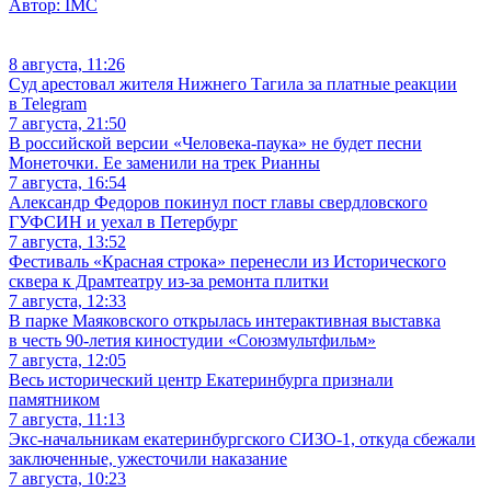
Автор:
IMC
8 августа, 11:26
Суд арестовал жителя Нижнего Тагила за платные реакции
в Telegram
7 августа, 21:50
В российской версии «Человека-паука» не будет песни
Монеточки. Ее заменили на трек Рианны
7 августа, 16:54
Александр Федоров покинул пост главы свердловского
ГУФСИН и уехал в Петербург
7 августа, 13:52
Фестиваль «Красная строка» перенесли из Исторического
сквера к Драмтеатру из-за ремонта плитки
7 августа, 12:33
В парке Маяковского открылась интерактивная выставка
в честь 90-летия киностудии «Союзмультфильм»
7 августа, 12:05
Весь исторический центр Екатеринбурга признали
памятником
7 августа, 11:13
Экс-начальникам екатеринбургского СИЗО-1, откуда сбежали
заключенные, ужесточили наказание
7 августа, 10:23