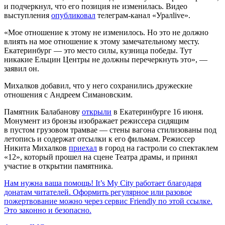
и подчеркнул, что его позиция не изменилась. Видео
выступления
опубликовал
телеграм-канал «Уралlive».
«Мое отношение к этому не изменилось. Но это не должно
влиять на мое отношение к этому замечательному месту.
Екатеринбург — это место силы, кузница победы. Тут
никакие Ельцин Центры не должны перечеркнуть это», —
заявил он.
Михалков добавил, что у него сохранились дружеские
отношения с Андреем Симановским.
Памятник Балабанову
открыли
в Екатеринбурге 16 июня.
Монумент из бронзы изображает режиссера сидящим
в пустом грузовом трамвае — стены вагона стилизованы под
летопись и содержат отсылки к его фильмам. Режиссер
Никита Михалков
приехал
в город на гастроли со спектаклем
«12», который прошел на сцене Театра драмы, и принял
участие в открытии памятника.
Нам нужна ваша помощь! It’s My City работает благодаря
донатам читателей. Оформить регулярное или разовое
пожертвование можно через сервис Friendly по этой ссылке.
Это законно и безопасно.