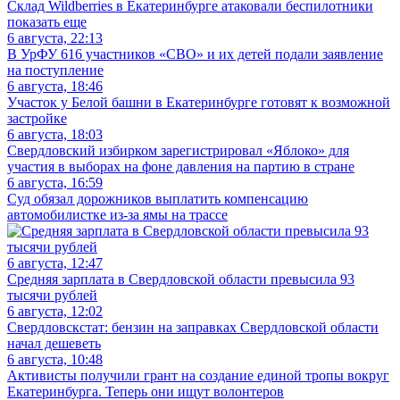
Склад Wildberries в Екатеринбурге атаковали беспилотники
показать еще
6 августа, 22:13
В УрФУ 616 участников «СВО» и их детей подали заявление
на поступление
6 августа, 18:46
Участок у Белой башни в Екатеринбурге готовят к возможной
застройке
6 августа, 18:03
Свердловский избирком зарегистрировал «Яблоко» для
участия в выборах на фоне давления на партию в стране
6 августа, 16:59
Суд обязал дорожников выплатить компенсацию
автомобилистке из-за ямы на трассе
6 августа, 12:47
Средняя зарплата в Свердловской области превысила 93
тысячи рублей
6 августа, 12:02
Свердловскстат: бензин на заправках Свердловской области
начал дешеветь
6 августа, 10:48
Активисты получили грант на создание единой тропы вокруг
Екатеринбурга. Теперь они ищут волонтеров