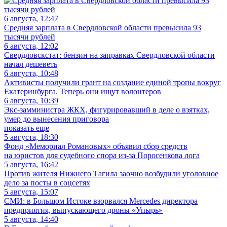
6 августа, 12:47
Средняя зарплата в Свердловской области превысила 93
тысячи рублей
6 августа, 12:02
Свердловскстат: бензин на заправках Свердловской области
начал дешеветь
6 августа, 10:48
Активисты получили грант на создание единой тропы вокруг
Екатеринбурга. Теперь они ищут волонтеров
6 августа, 10:39
Экс-замминистра ЖКХ, фигурировавший в деле о взятках,
умер до вынесения приговора
показать еще
5 августа, 18:30
Фонд «Мемориал Романовых» объявил сбор средств
на юристов для судебного спора из-за Поросенкова лога
5 августа, 16:42
Против жителя Нижнего Тагила заочно возбудили уголовное
дело за посты в соцсетях
5 августа, 15:07
СМИ: в Большом Истоке взорвался Mercedes директора
предприятия, выпускающего дроны «Упырь»
5 августа, 14:40