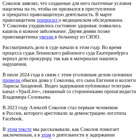
Соколов заявлял, что созданные для него пыточные условия
нацелены на то, чтобы он признался в преступлении
и прекратил правозащитную деятельность. В марте
правозащитник
попросил
о медицинском обследовании.
У Соколова ухудшилось состояние здоровья: появились
кашель и кожное заболевание. Двумя днями позже
правозащитника
увезли
в больницу из СИЗО.
Рассматривать дело в суде начали в этом году. Во время
процесса судья Ленинского районного суда Екатеринбурга
вернул дело прокурору, так как в материалах нашлись
нарушения.
В июле 2024 года в связи с этим уголовным делом силовики
провели
обыски дома у Соколова, его сына Евгения и коллеги
Ларисы Захаровой. Видео задержания публиковал телеграм-
канал «УралLive», связанный со сторонниками пропагандиста
Владимира Соловьева.
В 2023 году Алексей Соколов стал первым человеком
в России, которого арестовали за демонстрацию логотипа
Facebook.
В
этом тексте
мы рассказывали, как Соколов помогает
заключенным, а в
этом
о деятельности и задержании