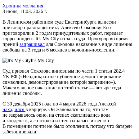
Хроника молчания
3 июля, 11:03, 2026 г.
В Ленинском районном суде Екатеринбурга вынесли
приговор правозащитнику Алексею Соколову. Его
приговорили к 2 годам принудительных работ, передает
корреспондент It’s My City из зала суда. Прокурор во время
прений
запрашивал
для Соколова наказание в виде лишения
свободы на 3 года и 6 месяцев в колонии-поселении.
It's My City
Суд признал Соколова виновным по части 1 статьи 282.4
УК РФ («Неоднократное публичное демонстрирование
символики, демонстрирование которой запрещено»).
Максимальное наказание по этой статье — четыре года
лишения свободы.
С 30 декабря 2025 года по 4 марта 2026 года Алексей
находился
в карцере. Он жаловался на то, что там
не закрывалось окно, на стенах скапливались вода
и конденсат, а с потолка и стен сыпалась известка.
В помещении почти не было отопления, потому что батареи
забетонировали.