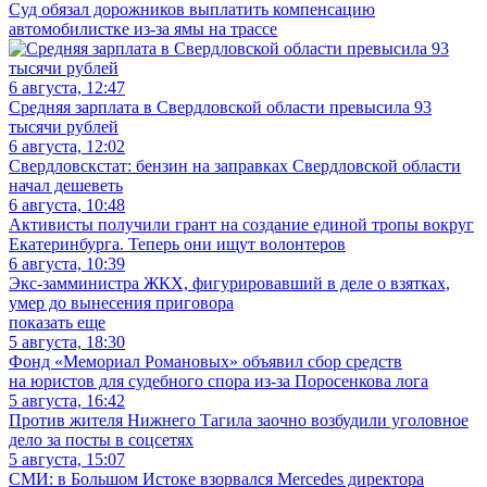
Суд обязал дорожников выплатить компенсацию
автомобилистке из-за ямы на трассе
6 августа, 12:47
Средняя зарплата в Свердловской области превысила 93
тысячи рублей
6 августа, 12:02
Свердловскстат: бензин на заправках Свердловской области
начал дешеветь
6 августа, 10:48
Активисты получили грант на создание единой тропы вокруг
Екатеринбурга. Теперь они ищут волонтеров
6 августа, 10:39
Экс-замминистра ЖКХ, фигурировавший в деле о взятках,
умер до вынесения приговора
показать еще
5 августа, 18:30
Фонд «Мемориал Романовых» объявил сбор средств
на юристов для судебного спора из-за Поросенкова лога
5 августа, 16:42
Против жителя Нижнего Тагила заочно возбудили уголовное
дело за посты в соцсетях
5 августа, 15:07
СМИ: в Большом Истоке взорвался Mercedes директора