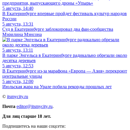
предприятия, выпускающего дроны «Упырь»
5 августа, 14:40
В Екатеринбурге впервые пройдет фестиваль культур народов
России
5 августа, 13:31
Суд в Екатеринбурге заблокировал два фан-сообщества
Мэрилина Мэнсона
5 августа, 13:11
В парке Энгельса в Екатеринбурге радикально обрезали около
десятка деревьев
5 августа, 12:53
В Екатеринбурге из-за марафона «Европа — Азия» перекроют
центральные улицы
5 августа, 12:00
Июльская жара на Урале побила рекорды прошлых лет
©
itsmycity.ru
Почта
editor@itsmycity.ru
.
Для лиц старше 18 лет.
Подпишитесь на наши соцсети: