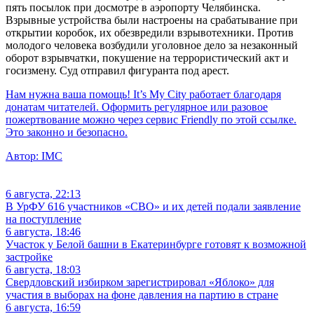
пять посылок при досмотре в аэропорту Челябинска.
Взрывные устройства были настроены на срабатывание при
открытии коробок, их обезвредили взрывотехники. Против
молодого человека возбудили уголовное дело за незаконный
оборот взрывчатки, покушение на террористический акт и
госизмену. Суд отправил фигуранта под арест.
Нам нужна ваша помощь! It’s My City работает благодаря
донатам читателей. Оформить регулярное или разовое
пожертвование можно через сервис Friendly по этой ссылке.
Это законно и безопасно.
Автор:
IMC
6 августа, 22:13
В УрФУ 616 участников «СВО» и их детей подали заявление
на поступление
6 августа, 18:46
Участок у Белой башни в Екатеринбурге готовят к возможной
застройке
6 августа, 18:03
Свердловский избирком зарегистрировал «Яблоко» для
участия в выборах на фоне давления на партию в стране
6 августа, 16:59