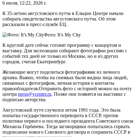
6 июля, 12:22, 2026 г.
К 35-летию августовского путча в Ельцин Центре начали
собирать свидетельства августовского путча. Об этом
рассказали в пресс-службе ЕЦ.
Фото: It’s My City
К круглой дате сейчас готовят программу с концертом и
выставку. Для экспозиции собирают фотографии россиян с
событий тех дней не только из Москвы, но и из других
городов, считая Екатеринбург.
Желающие могут поделиться фотографиями из личного
архива. Важно, чтобы на снимках были видны лица людей,
связанных с фотографом, личная история и контакты
правообладателя.Отправить фото с историей можно на почту
центра
press@ycenter.ru
. Позже они появятся на выставке с
подписью авторства.
Августовский путч случился летом 1991 года. Это была
попытка государственного переворота в СССР, против
политики первого и последнего президента Советского союза
Михаила Горбачева. Тогда заговорщики попытались сорвать
подписание нового Союзного договора и сохранить СССР в