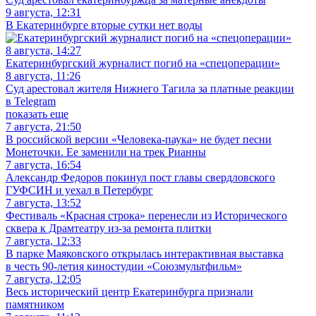
9 августа, 12:31
В Екатеринбурге вторые сутки нет воды
8 августа, 14:27
Екатеринбургский журналист погиб на «спецоперации»
8 августа, 11:26
Суд арестовал жителя Нижнего Тагила за платные реакции
в Telegram
показать еще
7 августа, 21:50
В российской версии «Человека-паука» не будет песни
Монеточки. Ее заменили на трек Рианны
7 августа, 16:54
Александр Федоров покинул пост главы свердловского
ГУФСИН и уехал в Петербург
7 августа, 13:52
Фестиваль «Красная строка» перенесли из Исторического
сквера к Драмтеатру из-за ремонта плитки
7 августа, 12:33
В парке Маяковского открылась интерактивная выставка
в честь 90-летия киностудии «Союзмультфильм»
7 августа, 12:05
Весь исторический центр Екатеринбурга признали
памятником