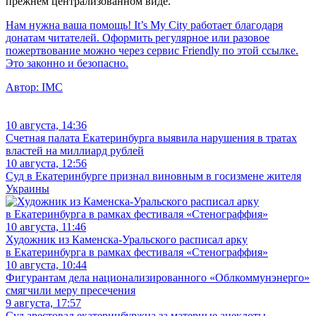
прежнем централизованном виде.
Нам нужна ваша помощь! It’s My City работает благодаря
донатам читателей. Оформить регулярное или разовое
пожертвование можно через сервис Friendly по этой ссылке.
Это законно и безопасно.
Автор:
IMC
10 августа, 14:36
Счетная палата Екатеринбурга выявила нарушения в тратах
властей на миллиард рублей
10 августа, 12:56
Суд в Екатеринбурге признал виновным в госизмене жителя
Украины
10 августа, 11:46
Художник из Каменска-Уральского расписал арку
в Екатеринбурга в рамках фестиваля «Стенограффия»
10 августа, 10:44
Фигурантам дела национализированного «Облкоммунэнерго»
смягчили меру пресечения
9 августа, 17:57
Суд арестовал екатеринбуржца за матерные анекдоты