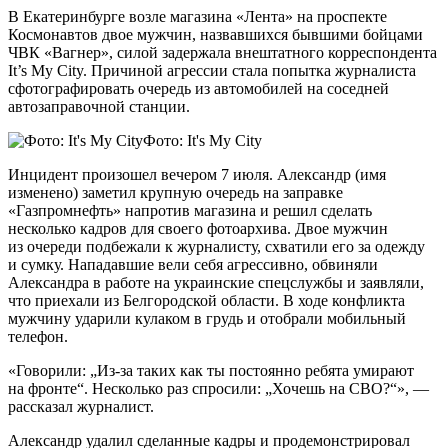
В Екатеринбурге возле магазина «Лента» на проспекте
Космонавтов двое мужчин, назвавшихся бывшими бойцами
ЧВК «Вагнер», силой задержала внештатного корреспондента
It’s My City. Причиной агрессии стала попытка журналиста
сфотографировать очередь из автомобилей на соседней
автозаправочной станции.
Фото: It's My City
Инцидент произошел вечером 7 июля. Александр (имя
изменено) заметил крупную очередь на заправке
«Газпромнефть» напротив магазина и решил сделать
несколько кадров для своего фотоархива. Двое мужчин
из очереди подбежали к журналисту, схватили его за одежду
и сумку. Нападавшие вели себя агрессивно, обвиняли
Александра в работе на украинские спецслужбы и заявляли,
что приехали из Белгородской области. В ходе конфликта
мужчину ударили кулаком в грудь и отобрали мобильный
телефон.
«Говорили: „Из-за таких как ты постоянно ребята умирают
на фронте“. Несколько раз спросили: „Хочешь на СВО?“», —
рассказал журналист.
Александр удалил сделанные кадры и продемонстрировал