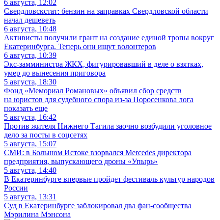
6 августа, 12:02
Свердловскстат: бензин на заправках Свердловской области
начал дешеветь
6 августа, 10:48
Активисты получили грант на создание единой тропы вокруг
Екатеринбурга. Теперь они ищут волонтеров
6 августа, 10:39
Экс-замминистра ЖКХ, фигурировавший в деле о взятках,
умер до вынесения приговора
5 августа, 18:30
Фонд «Мемориал Романовых» объявил сбор средств
на юристов для судебного спора из-за Поросенкова лога
показать еще
5 августа, 16:42
Против жителя Нижнего Тагила заочно возбудили уголовное
дело за посты в соцсетях
5 августа, 15:07
СМИ: в Большом Истоке взорвался Mercedes директора
предприятия, выпускающего дроны «Упырь»
5 августа, 14:40
В Екатеринбурге впервые пройдет фестиваль культур народов
России
5 августа, 13:31
Суд в Екатеринбурге заблокировал два фан-сообщества
Мэрилина Мэнсона