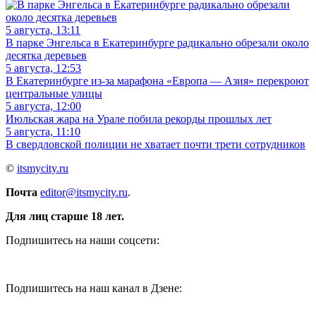
5 августа, 13:11
В парке Энгельса в Екатеринбурге радикально обрезали около
десятка деревьев
5 августа, 12:53
В Екатеринбурге из-за марафона «Европа — Азия» перекроют
центральные улицы
5 августа, 12:00
Июльская жара на Урале побила рекорды прошлых лет
5 августа, 11:10
В свердловской полиции не хватает почти трети сотрудников
©
itsmycity.ru
Почта
editor@itsmycity.ru
.
Для лиц старше 18 лет.
Подпишитесь на наши соцсети:
Подпишитесь на наш канал в Дзене: