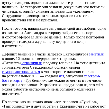
пустую галерею, однако нападавшие все равно вызвали
полицию. По телефону они заявили дежурному, что поймали
человека, который «снимает заправки для украинцев».
Сотрудники правоохранительных органов на место
происшествия так и не приехали.
После того как нападавшие заправили свой автомобиль, один
из них отвел Александра в сторону, забрал его паспорт
и сфотографировал личные данные. Только после повторной
проверки телефона журналисту вернули его вещи
и отпустили.
Дефицит бензина на части заправок Екатеринбурга
заметили
в июне. 16 июня на свердловских заправках
«Татнефть»
ограничили
продажу топлива. На фоне дефицита
топлива жители Свердловской области начали
самоорганизовываться
в мониторинге наличия топлива
на региональных АЗС — создали
чат
, запустили
телеграм-
бота
и
карту
«Где бензин», где можно отметить в том числе
очереди на заправках. Разработчики предупредили, что сайт
может работать нестабильно из-за большого количества
посетителей.
По состоянию на начало июля часть заправок «Лукойла»,
«Газпромнефти» и других сетей в Екатеринбурге не работают,