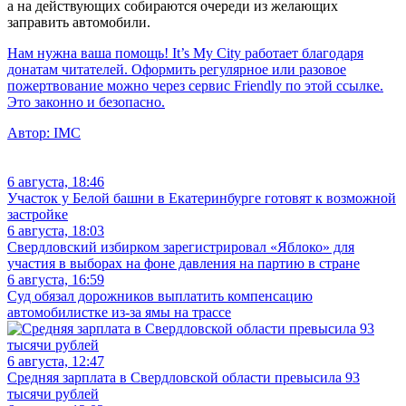
а на действующих собираются очереди из желающих
заправить автомобили.
Нам нужна ваша помощь! It’s My City работает благодаря
донатам читателей. Оформить регулярное или разовое
пожертвование можно через сервис Friendly по этой ссылке.
Это законно и безопасно.
Автор:
IMC
6 августа, 18:46
Участок у Белой башни в Екатеринбурге готовят к возможной
застройке
6 августа, 18:03
Свердловский избирком зарегистрировал «Яблоко» для
участия в выборах на фоне давления на партию в стране
6 августа, 16:59
Суд обязал дорожников выплатить компенсацию
автомобилистке из-за ямы на трассе
6 августа, 12:47
Средняя зарплата в Свердловской области превысила 93
тысячи рублей