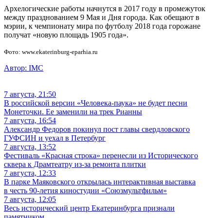
Архелогические работы начнутся в 2017 году в промежуток
между празднованием 9 Мая и Дня города. Как обещают в
мэрии, к чемпионату мира по футболу 2018 года горожане
получат «новую площадь 1905 года».
Фото: www.ekaterinburg-eparhia.ru
Автор:
IMC
7 августа, 21:50
В российской версии «Человека-паука» не будет песни
Монеточки. Ее заменили на трек Рианны
7 августа, 16:54
Александр Федоров покинул пост главы свердловского
ГУФСИН и уехал в Петербург
7 августа, 13:52
Фестиваль «Красная строка» перенесли из Исторического
сквера к Драмтеатру из-за ремонта плитки
7 августа, 12:33
В парке Маяковского открылась интерактивная выставка
в честь 90-летия киностудии «Союзмультфильм»
7 августа, 12:05
Весь исторический центр Екатеринбурга признали
памятником