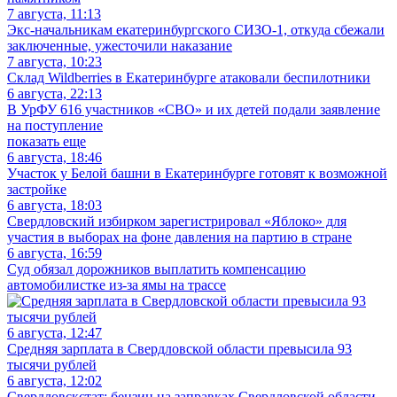
7 августа, 11:13
Экс-начальникам екатеринбургского СИЗО-1, откуда сбежали
заключенные, ужесточили наказание
7 августа, 10:23
Склад Wildberries в Екатеринбурге атаковали беспилотники
6 августа, 22:13
В УрФУ 616 участников «СВО» и их детей подали заявление
на поступление
показать еще
6 августа, 18:46
Участок у Белой башни в Екатеринбурге готовят к возможной
застройке
6 августа, 18:03
Свердловский избирком зарегистрировал «Яблоко» для
участия в выборах на фоне давления на партию в стране
6 августа, 16:59
Суд обязал дорожников выплатить компенсацию
автомобилистке из-за ямы на трассе
6 августа, 12:47
Средняя зарплата в Свердловской области превысила 93
тысячи рублей
6 августа, 12:02
Свердловскстат: бензин на заправках Свердловской области