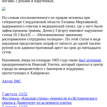
ногами, с руками в наручниках.
По словам уполномоченного по правам человека при
губернаторе Свердловской области Татьяны Мерзляковой,
задержанного отвезли в медицинский пункт, где у него были
зафиксированы травмы. Денису Гауэрту вменяют нарушение
статья 19.3 КоАП — «Неповиновение законному
распоряжению сотрудника полиции». По этой статье в виде
наказания предусмотрен штраф от пятисот до одной тысячи
рублей или административный арест на срок до пятнадцати
суток.
Напомним, вчера на площади 1905 года также
был задержан
предприниматель Николай Улитин, который приехал в центр
города на микроавтобусе с баннером в поддержку
протестующих в Хабаровске.
Автор:
IMC
7 августа, 13:52
Фестиваль «Красная строка» перенесли из Исторического
сквера к Драмтеатру из-за ремонта плитки
7 августа, 12:33