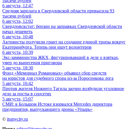
6 августа, 12:47
Средняя зарплата в Свердловской области превысила 93
тысячи рублей
6 августа, 12:02
Свердловскстат: бензин на заправках Свердловской области
начал дешеветь
6 августа, 10:48
Активисты получили грант на создание единой тропы вокруг
Екатеринбурга. Теперь они ищут волонтеров
6 августа, 10:39
Экс-замминистра ЖКХ, фигурировавший в деле о взятках,
умер до вынесения приговора
5 августа, 18:30
Фонд «Мемориал Романовых» объявил сбор средств
на юристов для судебного спора из-за Поросенкова лога
5 августа, 16:42
Против жителя Нижнего Тагила заочно возбудили уголовное
дело за посты в соцсетях
5 августа, 15:07
СМИ: в Большом Истоке взорвался Mercedes директора
предприятия, выпускающего дроны «Упырь»
©
itsmycity.ru
Почта
editor@itsmycity.ru
.