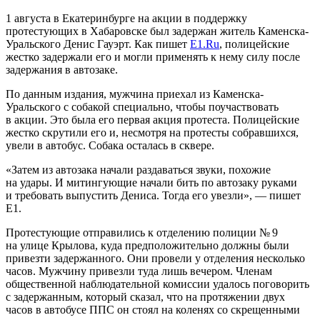
1 августа в Екатеринбурге на акции в поддержку
протестующих в Хабаровске был задержан житель Каменска-
Уральского Денис Гауэрт. Как пишет
Е1.Ru
, полицейские
жестко задержали его и могли применять к нему силу после
задержания в автозаке.
По данным издания, мужчина приехал из Каменска-
Уральского с собакой специально, чтобы поучаствовать
в акции. Это была его первая акция протеста. Полицейские
жестко скрутили его и, несмотря на протесты собравшихся,
увели в автобус. Собака осталась в сквере.
«Затем из автозака начали раздаваться звуки, похожие
на удары. И митингующие начали бить по автозаку руками
и требовать выпустить Дениса. Тогда его увезли», — пишет
Е1.
Протестующие отправились к отделению полиции № 9
на улице Крылова, куда предположительно должны были
привезти задержанного. Они провели у отделения несколько
часов. Мужчину привезли туда лишь вечером. Членам
общественной наблюдательной комиссии удалось поговорить
с задержанным, который сказал, что на протяжении двух
часов в автобусе ППС он стоял на коленях со скрещенными