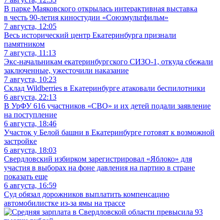
В парке Маяковского открылась интерактивная выставка
в честь 90-летия киностудии «Союзмультфильм»
7 августа, 12:05
Весь исторический центр Екатеринбурга признали
памятником
7 августа, 11:13
Экс-начальникам екатеринбургского СИЗО-1, откуда сбежали
заключенные, ужесточили наказание
7 августа, 10:23
Склад Wildberries в Екатеринбурге атаковали беспилотники
6 августа, 22:13
В УрФУ 616 участников «СВО» и их детей подали заявление
на поступление
6 августа, 18:46
Участок у Белой башни в Екатеринбурге готовят к возможной
застройке
6 августа, 18:03
Свердловский избирком зарегистрировал «Яблоко» для
участия в выборах на фоне давления на партию в стране
показать еще
6 августа, 16:59
Суд обязал дорожников выплатить компенсацию
автомобилистке из-за ямы на трассе