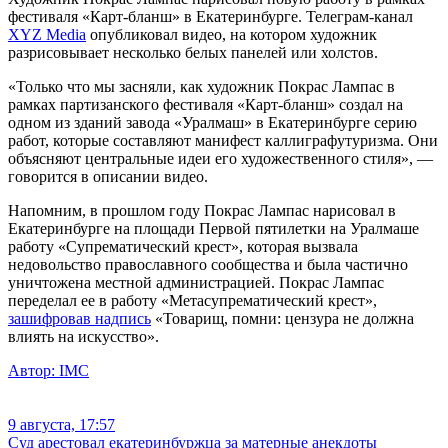
фестиваля «Карт-бланш» в Екатеринбурге. Телеграм-канал
XYZ Media
опубликовал видео, на котором художник
разрисовывает несколько белых панелей или холстов.
«Только что мы засняли, как художник Покрас Лампас в
рамках партизанского фестиваля «Карт-бланш» создал на
одном из зданий завода «Уралмаш» в Екатеринбурге серию
работ, которые составляют манифест каллиграфутуризма. Они
объясняют центральные идеи его художественного стиля», —
говорится в описании видео.
Напомним, в прошлом году Покрас Лампас нарисовал в
Екатеринбурге на площади Первой пятилетки на Уралмаше
работу «Супрематический крест», которая вызвала
недовольство православного сообщества и была частично
уничтожена местной администрацией. Покрас Лампас
переделал ее в работу «Метасупрематический крест»,
зашифровав надпись
«Товарищ, помни: цензура не должна
влиять на искусство».
Автор:
IMC
9 августа, 17:57
Суд арестовал екатеринбуржца за матерные анекдоты