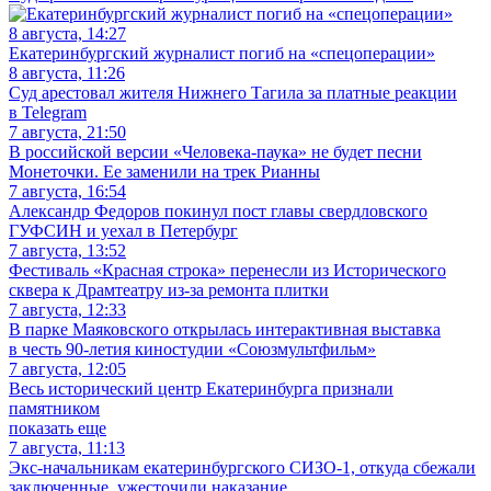
8 августа, 14:27
Екатеринбургский журналист погиб на «спецоперации»
8 августа, 11:26
Суд арестовал жителя Нижнего Тагила за платные реакции
в Telegram
7 августа, 21:50
В российской версии «Человека-паука» не будет песни
Монеточки. Ее заменили на трек Рианны
7 августа, 16:54
Александр Федоров покинул пост главы свердловского
ГУФСИН и уехал в Петербург
7 августа, 13:52
Фестиваль «Красная строка» перенесли из Исторического
сквера к Драмтеатру из-за ремонта плитки
7 августа, 12:33
В парке Маяковского открылась интерактивная выставка
в честь 90-летия киностудии «Союзмультфильм»
7 августа, 12:05
Весь исторический центр Екатеринбурга признали
памятником
показать еще
7 августа, 11:13
Экс-начальникам екатеринбургского СИЗО-1, откуда сбежали
заключенные, ужесточили наказание