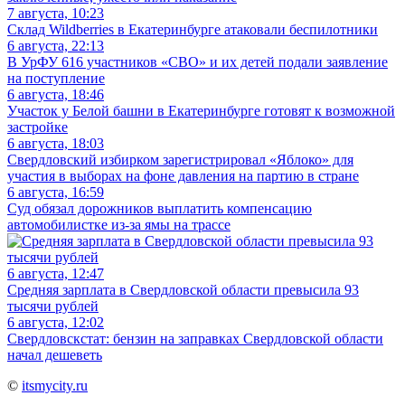
7 августа, 10:23
Склад Wildberries в Екатеринбурге атаковали беспилотники
6 августа, 22:13
В УрФУ 616 участников «СВО» и их детей подали заявление
на поступление
6 августа, 18:46
Участок у Белой башни в Екатеринбурге готовят к возможной
застройке
6 августа, 18:03
Свердловский избирком зарегистрировал «Яблоко» для
участия в выборах на фоне давления на партию в стране
6 августа, 16:59
Суд обязал дорожников выплатить компенсацию
автомобилистке из-за ямы на трассе
6 августа, 12:47
Средняя зарплата в Свердловской области превысила 93
тысячи рублей
6 августа, 12:02
Свердловскстат: бензин на заправках Свердловской области
начал дешеветь
©
itsmycity.ru