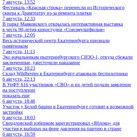
7 августа, 13:52
Фестиваль «Красная строка» перенесли из Исторического
сквера к Драмтеатру из-за ремонта плитки
7 августа, 12:33
В парке Маяковского открылась интерактивная выставка
в честь 90-летия киностудии «Союзмультфильм»
7 августа, 12:05
Весь исторический центр Екатеринбурга признали
памятником
7 августа, 11:13
Экс-начальникам екатеринбургского СИЗО-1, откуда сбежали
заключенные, ужесточили наказание
7 августа, 10:23
Склад Wildberries в Екатеринбурге атаковали беспилотники
6 августа, 22:13
В УрФУ 616 участников «СВО» и их детей подали заявление
на поступление
показать еще
6 августа, 18:46
Участок у Белой башни в Екатеринбурге готовят к возможной
застройке
6 августа, 18:03
Свердловский избирком зарегистрировал «Яблоко» для
участия в выборах на фоне давления на партию в стране
6 августа, 16:59