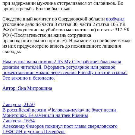
при задержании мужчина отстреливался от силовиков. Во
время стрельбы Болков был пьян.
Следственный комитет по Свердловской области
возбудил
уголовное дело по части 3 статьи 30, части 2 статьи 105 УК
РФ («Покушение на убийство малолетнего») и статье 317 УК
РФ («Посягательство на жизнь сотрудника
правоохранительного органа»). Наказание за наиболее тяжкое
из них предусмотрено вплоть до пожизненного лишения
свободы.
Нам нужна ваша помощь! It’s My City работает благодаря
донатам читателей. Оформить регулярное или разовое
пожертвование можно через сервис Friendly по этой ссылке.
Это законно и безопасно.
Автор:
Яна Митрошина
7 августа, 21:50
В российской версии «Человека-паука» не будет песни
Монеточки. Ее заменили на трек Рианны
7 августа, 16:54
Александр Федоров покинул пост главы свердловского
ГУФСИН и уехал в Петербург