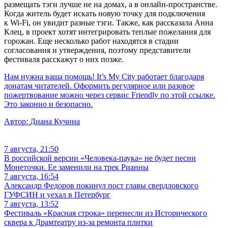
размещать тэги лучше не на домах, а в онлайн-пространстве.
Когда житель будет искать новую точку для подключения
к Wi-Fi, он увидит разные тэги. Также, как рассказала Анна
Клец, в проект хотят интегрировать теплые пожелания для
горожан. Еще несколько работ находятся в стадии
согласования и утверждения, поэтому представители
фестиваля расскажут о них позже.
Нам нужна ваша помощь! It’s My City работает благодаря
донатам читателей. Оформить регулярное или разовое
пожертвование можно через сервис Friendly по этой ссылке.
Это законно и безопасно.
Автор:
Диана Кучина
7 августа, 21:50
В российской версии «Человека-паука» не будет песни
Монеточки. Ее заменили на трек Рианны
7 августа, 16:54
Александр Федоров покинул пост главы свердловского
ГУФСИН и уехал в Петербург
7 августа, 13:52
Фестиваль «Красная строка» перенесли из Исторического
сквера к Драмтеатру из-за ремонта плитки