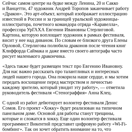
Сейчас самом центре на будке между Ленина, 20 и Сакко
и Ванцетти, 47 художник Андрей Торопов заканчивает работу
«Дракон». Это арт-объект, который изображает иллюстрацию
известной в России и за границей уральской художницы-
иллюстратора, почетного командора отряда «Каравелла»,
профессора УрГАХА Евгении Ивановны Стерлиговой.
Картина, которую воплощает художник в рамках фестиваля,
висит у нее над диваном. По словам ее близкого друга Елены
Орловой, Стерлигова полюбила драконов после чтения книг
Клиффорда Саймака и даже вместо своего автографа часто
рисует маленького дракончика.
«Здесь также будет размещен текст про Евгению Ивановну.
Для нас важно рассказать про талантливых и интересных
людей нашего города. Она покорила наше сердце, и мы хотим
передать восхищение перед мастерством и личностью
каждому зрителю, который увидит эту работу», — отметила
руководитель фестиваля «Стенограффия» Анна Клец.
С одной из работ дебютирует волонтер фестиваля Денис
Сомов. Его проект «Хокку» будет реализован на типичном
панельном доме. Основой для работы станут трещины,
которые и сложатся в хокку. Еще один волонтер фестиваля
программист Викентий представит цифровую работу «Wi-Fi-
бомбинг». Так он хочет обратить внимание на то, что