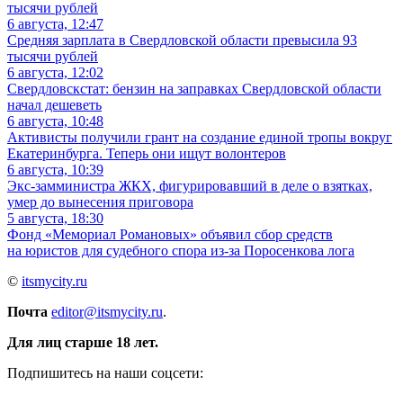
6 августа, 12:47
Средняя зарплата в Свердловской области превысила 93
тысячи рублей
6 августа, 12:02
Свердловскстат: бензин на заправках Свердловской области
начал дешеветь
6 августа, 10:48
Активисты получили грант на создание единой тропы вокруг
Екатеринбурга. Теперь они ищут волонтеров
6 августа, 10:39
Экс-замминистра ЖКХ, фигурировавший в деле о взятках,
умер до вынесения приговора
5 августа, 18:30
Фонд «Мемориал Романовых» объявил сбор средств
на юристов для судебного спора из-за Поросенкова лога
©
itsmycity.ru
Почта
editor@itsmycity.ru
.
Для лиц старше 18 лет.
Подпишитесь на наши соцсети: