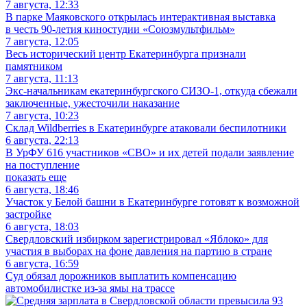
7 августа, 12:33
В парке Маяковского открылась интерактивная выставка
в честь 90-летия киностудии «Союзмультфильм»
7 августа, 12:05
Весь исторический центр Екатеринбурга признали
памятником
7 августа, 11:13
Экс-начальникам екатеринбургского СИЗО-1, откуда сбежали
заключенные, ужесточили наказание
7 августа, 10:23
Склад Wildberries в Екатеринбурге атаковали беспилотники
6 августа, 22:13
В УрФУ 616 участников «СВО» и их детей подали заявление
на поступление
показать еще
6 августа, 18:46
Участок у Белой башни в Екатеринбурге готовят к возможной
застройке
6 августа, 18:03
Свердловский избирком зарегистрировал «Яблоко» для
участия в выборах на фоне давления на партию в стране
6 августа, 16:59
Суд обязал дорожников выплатить компенсацию
автомобилистке из-за ямы на трассе