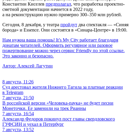
Константин Киселев
предполагал
, что разработка проектно-
сметной документации начнется в 2022 году,
а на реконструкцию нужно примерно 300–350 млн рублей.
Сегодня, 8 декабря, у театра
пройдут
два спектакля — «Синяя
борода» и Essence. Они состоятся в «Синара-Центре» в 19:00.
Нам нужна ваша помощь! It’s My City работает благодаря
донатам читателей. Оформить регулярное или разовое
пожертвование можно через сервис Friendly по этой ссылке.
Это законно и безопасно.
Автор:
Алексей Лагутин
8 августа, 11:26
Суд арестовал жителя Нижнего Тагила за платные реакции
в Telegram
7 августа, 21:50
В российской версии «Человека-паука» не будет песни
Монеточки. Ее заменили на трек Рианны
7 августа, 16:54
Александр Федоров покинул пост главы свердловского
ГУФСИН и уехал в Петербург
7 августа, 13:52