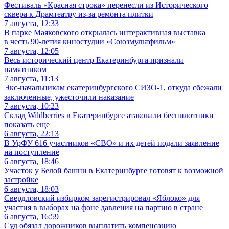
Фестиваль «Красная строка» перенесли из Исторического
сквера к Драмтеатру из-за ремонта плитки
7 августа, 12:33
В парке Маяковского открылась интерактивная выставка
в честь 90-летия киностудии «Союзмультфильм»
7 августа, 12:05
Весь исторический центр Екатеринбурга признали
памятником
7 августа, 11:13
Экс-начальникам екатеринбургского СИЗО-1, откуда сбежали
заключенные, ужесточили наказание
7 августа, 10:23
Склад Wildberries в Екатеринбурге атаковали беспилотники
показать еще
6 августа, 22:13
В УрФУ 616 участников «СВО» и их детей подали заявление
на поступление
6 августа, 18:46
Участок у Белой башни в Екатеринбурге готовят к возможной
застройке
6 августа, 18:03
Свердловский избирком зарегистрировал «Яблоко» для
участия в выборах на фоне давления на партию в стране
6 августа, 16:59
Суд обязал дорожников выплатить компенсацию