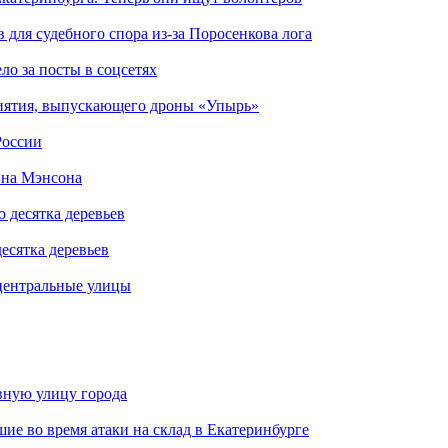
для судебного спора из-за Поросенкова лога
ло за посты в соцсетях
риятия, выпускающего дроны «Упырь»
России
ина Мэнсона
есятка деревьев
центральные улицы
авную улицу города
шие во время атаки на склад в Екатеринбурге