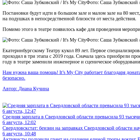
Фото: Саша Зубковский / 
Постановки будут идти в большом зале и малом зале на 80 мест
на подушках в непосредственной близости от места действия.
Помимо этого в театре появилось кафе для проведения меропр
Фото: Саша Зубковский / 
Екатеринбургскому Театру кукол 89 лет. Первое специализиров
проходил в три этапа с 2019 года. Сначала здесь приобрели пр
году в театре заменили инженерное и сценическое оборудован
Нам нужна ваша помощь! It’s My City работает благодаря донат
безопасно.
Автор:
Диана Кучина
6 августа, 12:47
Средняя зарплата в Свердловской области превысила 93 тысяч
6 августа, 12:02
Свердловскстат: бензин на заправках Свердловской области на
6 августа, 10:48
Активисты получили грант на создание единой тропы вокруг Е