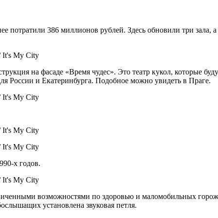
нее потратили 386 миллионов рублей. Здесь обновили три зала,
It's My City
укция на фасаде «Время чудес». Это театр кукол, которые будут
для России и Екатеринбурга. Подобное можно увидеть в Праге.
It's My City
It's My City
It's My City
990-х годов.
It's My City
аниченными возможностями по здоровью и маломобильных горож
бослышащих установлена звуковая петля.