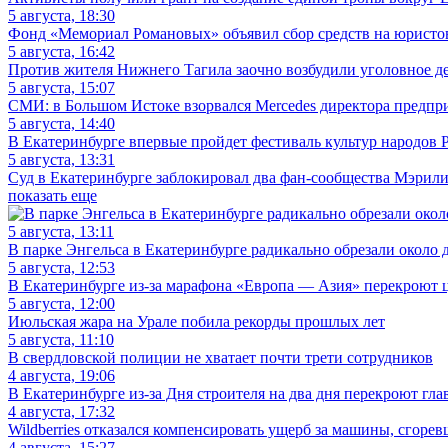
5 августа, 18:30
Фонд «Мемориал Романовых» объявил сбор средств на юристов 
5 августа, 16:42
Против жителя Нижнего Тагила заочно возбудили уголовное де
5 августа, 15:07
СМИ: в Большом Истоке взорвался Mercedes директора предп
5 августа, 14:40
В Екатеринбурге впервые пройдет фестиваль культур народов 
5 августа, 13:31
Суд в Екатеринбурге заблокировал два фан-сообщества Мэрил
показать еще
5 августа, 13:11
В парке Энгельса в Екатеринбурге радикально обрезали около д
5 августа, 12:53
В Екатеринбурге из-за марафона «Европа — Азия» перекроют 
5 августа, 12:00
Июльская жара на Урале побила рекорды прошлых лет
5 августа, 11:10
В свердловской полиции не хватает почти трети сотрудников
4 августа, 19:06
В Екатеринбурге из-за Дня строителя на два дня перекроют гл
4 августа, 17:32
Wildberries отказался компенсировать ущерб за машины, сгорев
4 августа, 15:27