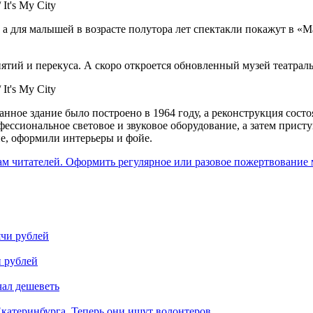
It's My City
, а для малышей в возрасте полутора лет спектакли покажут в «
иятий и перекуса. А скоро откроется обновленный музей театра
It's My City
анное здание было построено в 1964 году, а реконструкция сост
офессиональное световое и звуковое оборудование, а затем прист
ие, оформили интерьеры и фойе.
ам читателей. Оформить регулярное или разовое пожертвование м
и рублей
чал дешеветь
катеринбурга. Теперь они ищут волонтеров