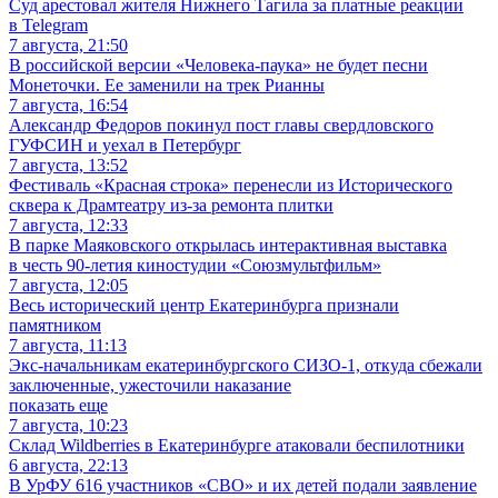
Суд арестовал жителя Нижнего Тагила за платные реакции
в Telegram
7 августа, 21:50
В российской версии «Человека-паука» не будет песни
Монеточки. Ее заменили на трек Рианны
7 августа, 16:54
Александр Федоров покинул пост главы свердловского
ГУФСИН и уехал в Петербург
7 августа, 13:52
Фестиваль «Красная строка» перенесли из Исторического
сквера к Драмтеатру из-за ремонта плитки
7 августа, 12:33
В парке Маяковского открылась интерактивная выставка
в честь 90-летия киностудии «Союзмультфильм»
7 августа, 12:05
Весь исторический центр Екатеринбурга признали
памятником
7 августа, 11:13
Экс-начальникам екатеринбургского СИЗО-1, откуда сбежали
заключенные, ужесточили наказание
показать еще
7 августа, 10:23
Склад Wildberries в Екатеринбурге атаковали беспилотники
6 августа, 22:13
В УрФУ 616 участников «СВО» и их детей подали заявление