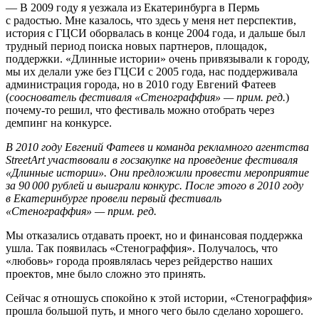
— В 2009 году я уезжала из Екатеринбурга в Пермь
с радостью. Мне казалось, что здесь у меня нет перспектив,
история с ГЦСИ оборвалась в конце 2004 года, и дальше был
трудный период поиска новых партнеров, площадок,
поддержки. «Длинные истории» очень привязывали к городу,
мы их делали уже без ГЦСИ с 2005 года, нас поддерживала
администрация города, но в 2010 году Евгений Фатеев
(
сооснователь фестиваля «Стенограффия» — прим. ред.
)
почему-то решил, что фестиваль можно отобрать через
демпинг на конкурсе.
В 2010 году Евгений Фатеев и команда рекламного агентства
StreetArt участвовали в госзакупке на проведение фестиваля
«Длинные истории». Они предложили провести мероприятие
за 90 000 рублей и выиграли конкурс. После этого в 2010 году
в Екатеринбурге провели первый фестиваль
«Стенограффия» — прим. ред.
Мы отказались отдавать проект, но и финансовая поддержка
ушла. Так появилась «Стенограффия». Получалось, что
«любовь» города проявлялась через рейдерство наших
проектов, мне было сложно это принять.
Сейчас я отношусь спокойно к этой истории, «Стенограффия»
прошла большой путь, и много чего было сделано хорошего.