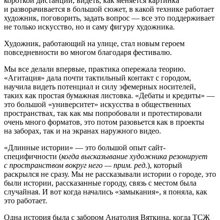
короткой дистанции, видеть, как меняется картинка
и разворачивается в большой сюжет, в какой технике работает
художник, поговорить, задать вопрос — все это поддерживает
не только искусство, но и саму фигуру художника.
Художник, работающий на улице, стал новым героем
повседневности во многом благодаря фестивалю.
Мы все делали впервые, практика опережала теорию.
«Агитация» дала почти тактильный контакт с городом,
научила видеть потенциал и силу эфемерных носителей,
таких как простая бумажная листовка. «Дебаты и кредиты» —
это большой «университет» искусства в общественных
пространствах, так как мы попробовали и протестировали
очень много форматов, это потом разовьется как в проекты
на заборах, так и на экранах наружного видео.
«Длинные истории» — это большой опыт сайт-
специфичности (
когда высказывание художника резонирует
с пространством вокруг него — прим. ред.
), который
раскрылся не сразу. Мы не рассказывали истории о городе, это
были истории, рассказанные городу, связь с местом была
случайная. И вот когда начались «замыкания», я поняла, как
это работает.
Одна история была с забором Анатолия Вяткина, когда ТСЖ