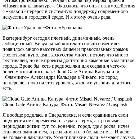
«Атомстройкомплекс», когда-то была партнером проекта
«Памятник клавиатуре». Оказалось, что опыт взаимодействия
с «клавой» перерос в системную поддержку современного
искусства в городской среде. И я этому очень рада.
Фото: «Уралнаш»
Екатеринбург сегодня плотный, динамичный, очень
амбициозный. Визуальный контекст сильно изменился,
появилось много высотных башен и православных храмов
с золотыми куполами. Искусства много, потому что много
фестивалей, но все проекты достаточно камерные в масштабе
города. Вроде бы, есть предпосылки для создания чего-то
более масштабного, как Cloud Gate Аниша Капура или
«Фламинго» Александра Кальдера в Чикаго, но город
не перешел пока на этот уровень, хотя все условия для этого
есть.
Cloud Gate Аниша Капура. Фото: Misael Nevarez / Unsplash
Я вообще родилась в Свердловске, и если сравнивать свои
ощущения не с временем отъезда в Пермь, а с разными
периодами жизни тут, то, конечно, город, где я росла, исчез,
стал воспоминанием, в реальности его больше нет... И дело
не только в ландшафте. Уходят близкие люди, уезжают друзья,