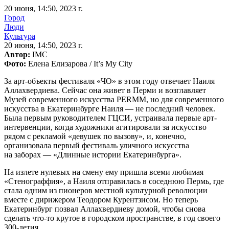
20 июня, 14:50, 2023 г.
Город
Люди
Культура
20 июня, 14:50, 2023 г.
Автор:
IMC
Фото:
Елена Елизарова / It’s My City
За арт-объекты фестиваля «ЧО» в этом году отвечает Наиля
Аллахвердиева. Сейчас она живет в Перми и возглавляет
Музей современного искусства PERMM, но для современного
искусства в Екатеринбурге Наиля — не последний человек.
Была первым руководителем ГЦСИ, устраивала первые арт-
интервенции, когда художники агитировали за искусство
рядом с рекламой «девушек по вызову», и, конечно,
организовала первый фестиваль уличного искусства
на заборах — «Длинные истории Екатеринбурга».
На излете нулевых на смену ему пришла всеми любимая
«Стенограффия», а Наиля отправилась в соседнюю Пермь, где
стала одним из пионеров местной культурной революции
вместе с дирижером Теодором Курентзисом. Но теперь
Екатеринбург позвал Аллахвердиеву домой, чтобы снова
сделать что-то крутое в городском пространстве, в год своего
300-летия.