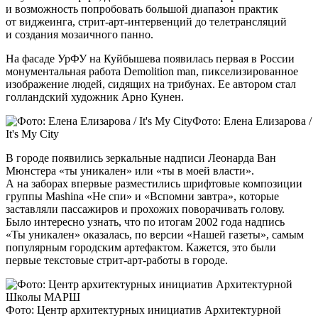
и возможность попробовать большой диапазон практик
от виджеинга, стрит-арт-интервенций до телетрансляций
и создания мозаичного панно.
На фасаде УрФУ на Куйбышева появилась первая в России
монументальная работа Demolition man, пикселизированное
изображение людей, сидящих на трибунах. Ее автором стал
голландский художник Арно Кунен.
Фото: Елена Елизарова /
It's My City
В городе появились зеркальные надписи Леонарда Ван
Мюнстера «ты уникален» или «ты в моей власти».
А на заборах впервые разместились шрифтовые композиции
группы Mashina «Не спи» и «Вспомни завтра», которые
заставляли пассажиров и прохожих поворачивать голову.
Было интересно узнать, что по итогам 2002 года надпись
«Ты уникален» оказалась, по версии «Нашей газеты», самым
популярным городским артефактом. Кажется, это были
первые текстовые стрит-арт-работы в городе.
Фото: Центр архитектурных инициатив Архитектурной