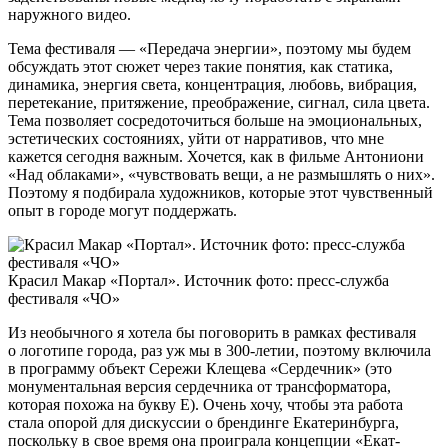
наружного видео.
Тема фестиваля — «Передача энергии», поэтому мы будем
обсуждать этот сюжет через такие понятия, как статика,
динамика, энергия света, концентрация, любовь, вибрация,
перетекание, притяжение, преображение, сигнал, сила цвета.
Тема позволяет сосредоточиться больше на эмоциональных,
эстетических состояниях, уйти от нарративов, что мне
кажется сегодня важным. Хочется, как в фильме Антониони
«Над облаками», «чувствовать вещи, а не размышлять о них».
Поэтому я подбирала художников, которые этот чувственный
опыт в городе могут поддержать.
Красил Макар «Портал». Источник фото: пресс-служба
фестиваля «ЧО»
Из необычного я хотела бы поговорить в рамках фестиваля
о логотипе города, раз уж мы в 300-летии, поэтому включила
в программу объект Сережи Клещева «Сердечник» (это
монументальная версия сердечника от трансформатора,
которая похожа на букву Е). Очень хочу, чтобы эта работа
стала опорой для дискуссии о брендинге Екатеринбурга,
поскольку в свое время она проиграла концепции «Екат-