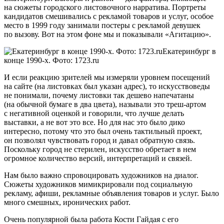
на сюжеты городского листовочного нарратива. Портреты
кандидатов смешивались с рекламой товаров и услуг, особое
место в 1999 году занимали постеры с рекламой девушек
по вызову. Вот на этом фоне мы и показывали «Агитацию».
Екатеринбург в
конце 1990-х. Фото: 1723.ru
И если реакцию зрителей мы измеряли уровнем посещений
на сайте (на листовках был указан адрес), то искусствоведы
не понимали, почему листовки так дешево напечатаны
(на обычной бумаге в два цвета), называли это треш-артом
с негативной оценкой и говорили, что лучше делать
выставки, а не вот это все. Но для нас это было дико
интересно, потому что это был очень тактильный проект,
он позволял чувствовать город и давал обратную связь.
Поскольку город не стерилен, искусство обретает в нем
огромное количество версий, интерпретаций и связей.
Нам было важно спровоцировать художников на диалог.
Сюжеты художников мимикрировали под социальную
рекламу, афиши, рекламные объявления товаров и услуг. Было
много смешных, иронических работ.
Очень популярной была работа Кости Гайдая с его