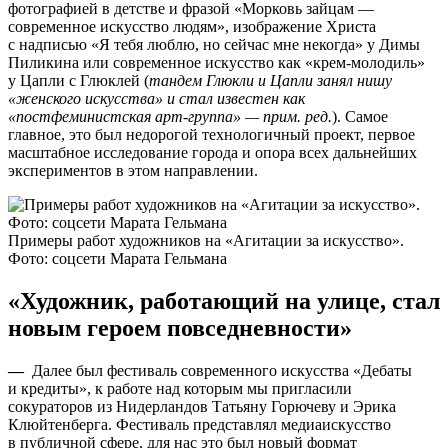
фотографией в детстве и фразой «Морковь зайцам —
современное искусство людям», изображение Христа
с надписью «Я тебя люблю, но сейчас мне некогда» у Димы
Пиликина или современное искусство как «крем-молодиль»
у Цапли с Глюклей (
тандем Глюкли и Цапли занял нишу
«женского искусства» и стал известен как
«постфеминистская арт-группа» — прим. ред.
). Самое
главное, это был недорогой технологичный проект, первое
масштабное исследование города и опора всех дальнейших
экспериментов в этом направлении.
Примеры работ художников на «Агитации за искусство».
Фото: соцсети Марата Гельмана
«Художник, работающий на улице, стал
новым героем повседневности»
—
Далее был фестиваль современного искусства «Дебаты
и кредиты», к работе над которым мы пригласили
сокураторов из Нидерландов Татьяну Горючеву и Эрика
Клюйтенберга. Фестиваль представлял медиаискусство
в публичной сфере, для нас это был новый формат