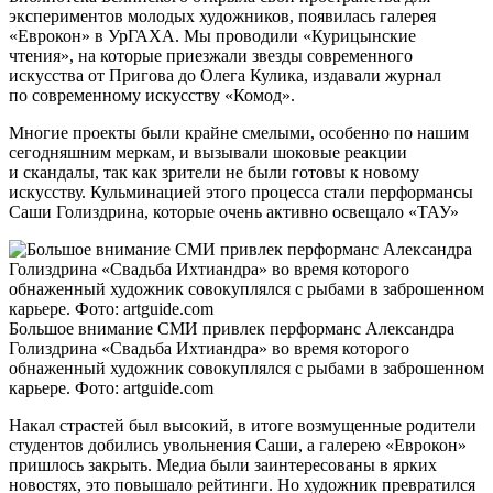
экспериментов молодых художников, появилась галерея
«Еврокон» в УрГАХА. Мы проводили «Курицынские
чтения», на которые приезжали звезды современного
искусства от Пригова до Олега Кулика, издавали журнал
по современному искусству «Комод».
Многие проекты были крайне смелыми, особенно по нашим
сегодняшним меркам, и вызывали шоковые реакции
и скандалы, так как зрители не были готовы к новому
искусству. Кульминацией этого процесса стали перформансы
Саши Голиздрина, которые очень активно освещало «ТАУ»
Большое внимание СМИ привлек перформанс Александра
Голиздрина «Свадьба Ихтиандра» во время которого
обнаженный художник совокуплялся с рыбами в заброшенном
карьере. Фото: artguide.com
Накал страстей был высокий, в итоге возмущенные родители
студентов добились увольнения Саши, а галерею «Еврокон»
пришлось закрыть. Медиа были заинтересованы в ярких
новостях, это повышало рейтинги. Но художник превратился