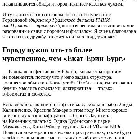
накапливаются обиды и город начинает казаться чужим.
И тут я должна сказать большое спасибо Кристине
Горлановой (
директор Уральского филиала ГМИИ
им. Пушкина — прим. ред.
), которая решила восстановить мои
разорванные связи с городом и филиалом. Я очень благодарна
за это тепло, дружбу, это очень сильно поддерживает.
Городу нужно что-то более
чувственное, чем «Екат-Ерин-Бург»
— Радикально фестиваль «ЧО» под моим кураторством
не поменяется, потому что у него задана структура,
количество объектов. Когда у тебя 10 объектов, ты все равно
будешь мыслить объектами, альтернатива — только
в форматах и сюжетах.
Есть вдохновляющий опыт фестиваля, резонанс работ Люды
Калиниченко, Красила Макара в этом году. Много хорошо
вписанных в ландшафт работ — Сергея Лаушкина
на Каменных палатках, Эдика Кубенского в парке
Маяковского, Кати Рейшер, группы Хо «ГУЙ» на ВИЗе.
Появятся новые работы в новых пространствах, также будут
задействованы новые медиа, хочу поработать с экранами