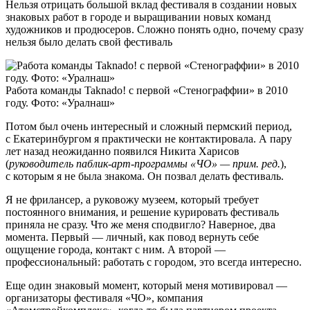
Нельзя отрицать большой вклад фестиваля в создании новых
знаковых работ в городе и выращивании новых команд
художников и продюсеров. Сложно понять одно, почему сразу
нельзя было делать свой фестиваль
Работа команды Taknado! c первой «Стенограффии» в 2010
году. Фото: «Уралнаш»
Потом был очень интересный и сложный пермский период,
с Екатеринбургом я практически не контактировала. А пару
лет назад неожиданно появился Никита Харисов
(
руководитель паблик-арт-программы «ЧО» — прим. ред.
),
с которым я не была знакома. Он позвал делать фестиваль.
Я не фрилансер, а руковожу музеем, который требует
постоянного внимания, и решение курировать фестиваль
приняла не сразу. Что же меня сподвигло? Наверное, два
момента. Первый — личный, как повод вернуть себе
ощущение города, контакт с ним. А второй —
профессиональный: работать с городом, это всегда интересно.
Еще один знаковый момент, который меня мотивировал —
организаторы фестиваля «ЧО», компания