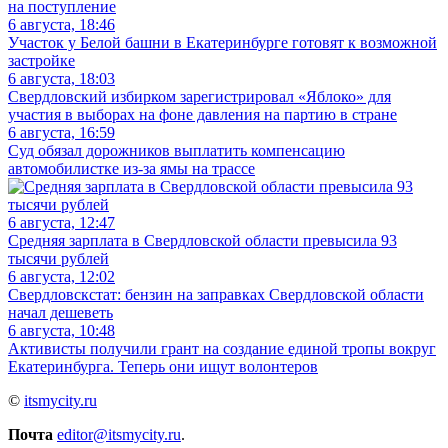
на поступление
6 августа, 18:46
Участок у Белой башни в Екатеринбурге готовят к возможной
застройке
6 августа, 18:03
Свердловский избирком зарегистрировал «Яблоко» для
участия в выборах на фоне давления на партию в стране
6 августа, 16:59
Суд обязал дорожников выплатить компенсацию
автомобилистке из-за ямы на трассе
6 августа, 12:47
Средняя зарплата в Свердловской области превысила 93
тысячи рублей
6 августа, 12:02
Свердловскстат: бензин на заправках Свердловской области
начал дешеветь
6 августа, 10:48
Активисты получили грант на создание единой тропы вокруг
Екатеринбурга. Теперь они ищут волонтеров
©
itsmycity.ru
Почта
editor@itsmycity.ru
.