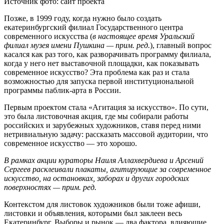
Источник фото: сайт проекта
Позже, в 1999 году, когда нужно было создать
екатеринбургский филиал Государственного центра
современного искусства (
в настоящее время
Уральский
филиал музея имени Пушкина — прим. ред.
), главный вопрос
касался как раз того, как разворачивать программу филиала,
когда у него нет выставочной площадки, как показывать
современное искусство? Эта проблема как раз и стала
возможностью для запуска первой институциональной
программы паблик-арта в России.
Первым проектом стала «Агитация за искусство». По сути,
это была листовочная акция, где мы собирали работы
российских и зарубежных художников, ставя перед ними
нетривиальную задачу: рассказать массовой аудитории, что
современное искусство — это хорошо.
В рамках акции кураторы Наиля Аллахвердиева и Арсений
Сергеев расклеивали плакаты, агитирующие за современное
искусство, на остановках, заборах и других городских
поверхностях — прим. ред.
Контекстом для листовок художников были тоже афиши,
листовки и объявления, которыми был заклеен весь
Екатеринбург. Выборы и рынок — два фактора, влияющие