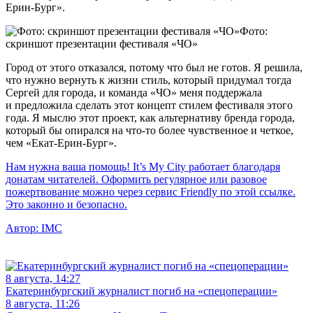
Ерин-Бург».
Фото:
скриншот презентации фестиваля «ЧО»
Город от этого отказался, потому что был не готов. Я решила,
что нужно вернуть к жизни стиль, который придумал тогда
Сергей для города, и команда «ЧО» меня поддержала
и предложила сделать этот концепт стилем фестиваля этого
года. Я мыслю этот проект, как альтернативу бренда города,
который бы опирался на что-то более чувственное и четкое,
чем «Екат-Ерин-Бург».
Нам нужна ваша помощь! It’s My City работает благодаря
донатам читателей. Оформить регулярное или разовое
пожертвование можно через сервис Friendly по этой ссылке.
Это законно и безопасно.
Автор:
IMC
8 августа, 14:27
Екатеринбургский журналист погиб на «спецоперации»
8 августа, 11:26