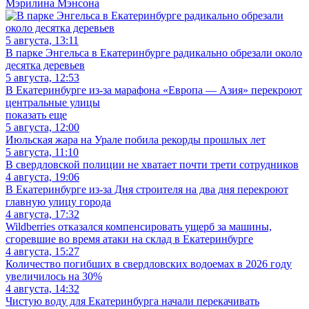
Мэрилина Мэнсона
5 августа, 13:11
В парке Энгельса в Екатеринбурге радикально обрезали около
десятка деревьев
5 августа, 12:53
В Екатеринбурге из-за марафона «Европа — Азия» перекроют
центральные улицы
показать еще
5 августа, 12:00
Июльская жара на Урале побила рекорды прошлых лет
5 августа, 11:10
В свердловской полиции не хватает почти трети сотрудников
4 августа, 19:06
В Екатеринбурге из-за Дня строителя на два дня перекроют
главную улицу города
4 августа, 17:32
Wildberries отказался компенсировать ущерб за машины,
сгоревшие во время атаки на склад в Екатеринбурге
4 августа, 15:27
Количество погибших в свердловских водоемах в 2026 году
увеличилось на 30%
4 августа, 14:32
Чистую воду для Екатеринбурга начали перекачивать