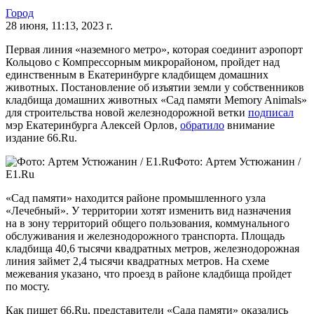
Город
28 июня, 11:13, 2023 г.
Первая линия «наземного метро», которая соединит аэропорт
Кольцово с Компрессорным микрорайоном, пройдет над
единственным в Екатеринбурге кладбищем домашних
животных. Постановление об изъятии земли у собственников
кладбища домашних животных «Сад памяти Memory Animals»
для строительства новой железнодорожной ветки
подписал
мэр Екатеринбурга Алексей Орлов,
обратило
внимание
издание 66.Ru.
Фото: Артем Устюжанин /
E1.Ru
«Сад памяти» находится районе промышленного узла
«Лечебный». У территории хотят изменить вид назначения
на в зону территорий общего пользования, коммунального
обслуживания и железнодорожного транспорта. Площадь
кладбища 40,6 тысячи квадратных метров, железнодорожная
линия займет 2,4 тысячи квадратных метров. На схеме
межевания указано, что проезд в районе кладбища пройдет
по мосту.
Как пишет 66.Ru, представители «Сада памяти» оказались