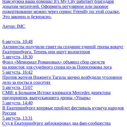
Нам нужна ваша помощь! It’s My City работает благодаря
донатам читателей. Оформить регулярное или разовое
пожертвование можно через сервис Friendly по этой ссылке.
Это законно и безопасно.
Автор:
IMC
6 августа, 10:48
Активисты получили грант на создание единой тропы вокруг
Екатеринбурга. Теперь они ищут волонтеров
5 августа, 18:30
Фонд «Мемориал Романовых» объявил сбор средств
на юристов для судебного спора из-за Поросенкова лога
5 августа, 16:42
Против жителя Нижнего Тагила заочно возбудили уголовное
дело за посты в соцсетях
5 августа, 15:07
СМИ: в Большом Истоке взорвался Mercedes директора
предприятия, выпускающего дроны «Упырь»
5 августа, 14:40
В Екатеринбурге впервые пройдет фестиваль культур народов
России
5 августа, 13:31
Суд в Екатеринбурге заблокировал два фан-сообщества