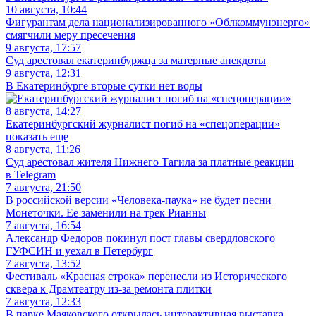
10 августа, 10:44
Фигурантам дела национализированного «Облкоммунэнерго»
смягчили меру пресечения
9 августа, 17:57
Суд арестовал екатеринбуржца за матерные анекдоты
9 августа, 12:31
В Екатеринбурге вторые сутки нет воды
8 августа, 14:27
Екатеринбургский журналист погиб на «спецоперации»
показать еще
8 августа, 11:26
Суд арестовал жителя Нижнего Тагила за платные реакции
в Telegram
7 августа, 21:50
В российской версии «Человека-паука» не будет песни
Монеточки. Ее заменили на трек Рианны
7 августа, 16:54
Александр Федоров покинул пост главы свердловского
ГУФСИН и уехал в Петербург
7 августа, 13:52
Фестиваль «Красная строка» перенесли из Исторического
сквера к Драмтеатру из-за ремонта плитки
7 августа, 12:33
В парке Маяковского открылась интерактивная выставка