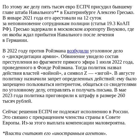
По этому же делу пять тысяч евро ЕСПЧ присудил бывшему
главе штаба Навального** в Екатеринбурге Алексею Гресько.
В январе 2021 года его арестовали на 12 суток
за неповиновение сотрудникам полиции (статья 19.3 КоАП
РФ). Гресько задержали в московском аэропорту Внуково, где
он якобы ждал прибытия Навального после лечения
в Германии.
В 2022 году против Ройзмана
возбудили
уголовное дело
о «дискредитации армии». Обвинение увидело состав
преступления во фрагменте прямого эфира 1 июля 2022 года,
проведенного в Фонде Ройзмана. Тогда политик назвал
действия властей «войной», а символ Z — «зигой». В августе
политику назначили запрет определенных действий: ему было
запрещено пользоваться интернетом, общаться со свидетелями
по уголовному делу, отправлять и получать письма. В мае
2023 года политика приговорили к штрафу в размере 260
тысяч рублей.
Сейчас решения ЕСПЧ не подлежат исполнению в России.
Это связано с прекращением членства страны в Совете
Европы. Из-за этого выплата компенсации маловероятна.
*Власти считают его «иностранным агентом».