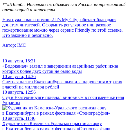
**«Штабы Навального» объявлены в России экстремистской
организацией и запрещены.
Нам нужна ваша помощь! It’s My City работает благодаря
донатам читателей. Оформить регулярное или разовое
пожертвование можно через сервис Friendly по этой ссылке.
Это законно и безопасно.
Автор:
IMC
10 августа, 15:21
«Водоканал» заявил о завершении аварийных работ, из-за
которых более двух суток не было воды
10 августа, 14:36
Счетная палата Екатеринбурга выявила нарушения в тратах
властей на миллиард рублей
10 августа, 12:56
Суд в Екатеринбурге признал виновным в госизмене жителя
Украины
10 августа, 11:46
Художник из Каменска-Уральского расписал арку
в Екатеринбурга в рамках фестиваля «Стенограффия»