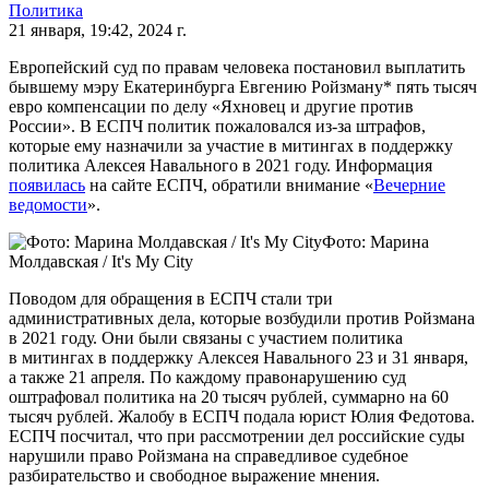
Политика
21 января, 19:42, 2024 г.
Европейский суд по правам человека постановил выплатить
бывшему мэру Екатеринбурга Евгению Ройзману* пять тысяч
евро компенсации по делу «Яхновец и другие против
России». В ЕСПЧ политик пожаловался из-за штрафов,
которые ему назначили за участие в митингах в поддержку
политика Алексея Навального в 2021 году. Информация
появилась
на сайте ЕСПЧ, обратили внимание «
Вечерние
ведомости
».
Фото: Марина
Молдавская / It's My City
Поводом для обращения в ЕСПЧ стали три
административных дела, которые возбудили против Ройзмана
в 2021 году. Они были связаны с участием политика
в митингах в поддержку Алексея Навального 23 и 31 января,
а также 21 апреля. По каждому правонарушению суд
оштрафовал политика на 20 тысяч рублей, суммарно на 60
тысяч рублей. Жалобу в ЕСПЧ подала юрист Юлия Федотова.
ЕСПЧ посчитал, что при рассмотрении дел российские суды
нарушили право Ройзмана на справедливое судебное
разбирательство и свободное выражение мнения.