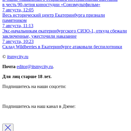
в честь 90-летия киностудии «Союзмультфильм»
7 августа, 12:05
Весь исторический центр Екатеринбурга признали
памятником
7 августа, 11:13
Экс-начальникам екатеринбургского СИЗО-1, откуда сбежали
заключенные, ужесточили наказание
7 августа, 10:23
Склад Wildberries в Екатеринбурге атаковали беспилотники
©
itsmycity.ru
Почта
editor@itsmycity.ru
.
Для лиц старше 18 лет.
Подпишитесь на наши соцсети:
Подпишитесь на наш канал в Дзене: