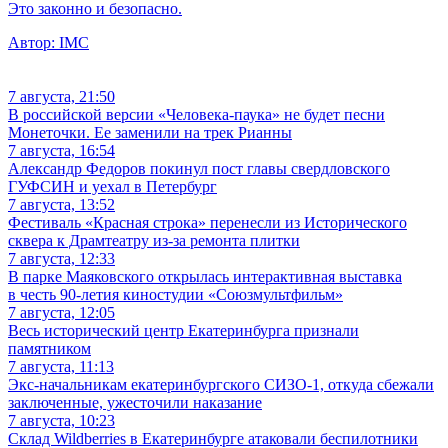
Это законно и безопасно.
Автор:
IMC
7 августа, 21:50
В российской версии «Человека-паука» не будет песни
Монеточки. Ее заменили на трек Рианны
7 августа, 16:54
Александр Федоров покинул пост главы свердловского
ГУФСИН и уехал в Петербург
7 августа, 13:52
Фестиваль «Красная строка» перенесли из Исторического
сквера к Драмтеатру из-за ремонта плитки
7 августа, 12:33
В парке Маяковского открылась интерактивная выставка
в честь 90-летия киностудии «Союзмультфильм»
7 августа, 12:05
Весь исторический центр Екатеринбурга признали
памятником
7 августа, 11:13
Экс-начальникам екатеринбургского СИЗО-1, откуда сбежали
заключенные, ужесточили наказание
7 августа, 10:23
Склад Wildberries в Екатеринбурге атаковали беспилотники