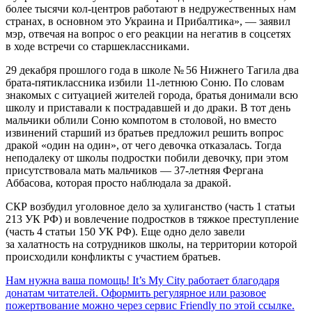
более тысячи кол-центров работают в недружественных нам
странах, в основном это Украина и Прибалтика», — заявил
мэр, отвечая на вопрос о его реакции на негатив в соцсетях
в ходе встречи со старшеклассниками.
29 декабря прошлого года в школе № 56 Нижнего Тагила два
брата-пятиклассника избили 11-летнюю Соню. По словам
знакомых с ситуацией жителей города, братья донимали всю
школу и приставали к пострадавшей и до драки. В тот день
мальчики облили Соню компотом в столовой, но вместо
извинений старший из братьев предложил решить вопрос
дракой «один на один», от чего девочка отказалась. Тогда
неподалеку от школы подростки побили девочку, при этом
присутствовала мать мальчиков — 37-летняя Фергана
Аббасова, которая просто наблюдала за дракой.
СКР возбудил уголовное дело за хулиганство (часть 1 статьи
213 УК РФ) и вовлечение подростков в тяжкое преступление
(часть 4 статьи 150 УК РФ). Еще одно дело завели
за халатность на сотрудников школы, на территории которой
происходили конфликты с участием братьев.
Нам нужна ваша помощь! It’s My City работает благодаря
донатам читателей. Оформить регулярное или разовое
пожертвование можно через сервис Friendly по этой ссылке.