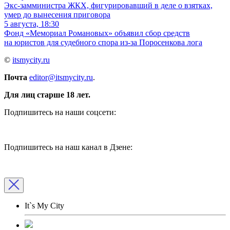
Экс-замминистра ЖКХ, фигурировавший в деле о взятках,
умер до вынесения приговора
5 августа, 18:30
Фонд «Мемориал Романовых» объявил сбор средств
на юристов для судебного спора из-за Поросенкова лога
©
itsmycity.ru
Почта
editor@itsmycity.ru
.
Для лиц старше 18 лет.
Подпишитесь на наши соцсети:
Подпишитесь на наш канал в Дзене:
It`s My City