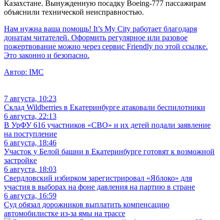
Казахстане. Вынужденную посадку Boeing-777 пассажирам
объяснили технической неисправностью.
Нам нужна ваша помощь! It’s My City работает благодаря
донатам читателей. Оформить регулярное или разовое
пожертвование можно через сервис Friendly по этой ссылке.
Это законно и безопасно.
Автор:
IMC
7 августа, 10:23
Склад Wildberries в Екатеринбурге атаковали беспилотники
6 августа, 22:13
В УрФУ 616 участников «СВО» и их детей подали заявление
на поступление
6 августа, 18:46
Участок у Белой башни в Екатеринбурге готовят к возможной
застройке
6 августа, 18:03
Свердловский избирком зарегистрировал «Яблоко» для
участия в выборах на фоне давления на партию в стране
6 августа, 16:59
Суд обязал дорожников выплатить компенсацию
автомобилистке из-за ямы на трассе