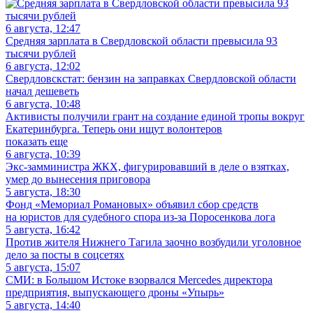
6 августа, 12:47
Средняя зарплата в Свердловской области превысила 93
тысячи рублей
6 августа, 12:02
Свердловскстат: бензин на заправках Свердловской области
начал дешеветь
6 августа, 10:48
Активисты получили грант на создание единой тропы вокруг
Екатеринбурга. Теперь они ищут волонтеров
показать еще
6 августа, 10:39
Экс-замминистра ЖКХ, фигурировавший в деле о взятках,
умер до вынесения приговора
5 августа, 18:30
Фонд «Мемориал Романовых» объявил сбор средств
на юристов для судебного спора из-за Поросенкова лога
5 августа, 16:42
Против жителя Нижнего Тагила заочно возбудили уголовное
дело за посты в соцсетях
5 августа, 15:07
СМИ: в Большом Истоке взорвался Mercedes директора
предприятия, выпускающего дроны «Упырь»
5 августа, 14:40