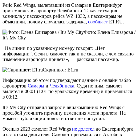
Рейс Red Wings, вылетавший из Самары в Екатеринбург,
приземлился в аэропорту Челябинска. Такая ситуация
возникла у пассажиров рейса WZ-1032, а пассажирам не
объяснили, почему случилась задержка,
сообщает
Е1.RU.
Фото: Елена Елизарова /
It’s My City
«На линии по указанному номеру говорят: „Нет
информации“. Сели в самолет, так и не сказали, с чем связано
изменение аэропорта прилета», — рассказал пассажир.
Скриншот: Е1.ru
Информацию об этом подтверждают данные с онлайн-табло
аэропортов
Самары
и
Челябинска
. Судя по ним, самолет
вылетел в 00:01 (1:01 по уральскому времени) и приземлился
в 03:12.
It’s My City отправил запрос в авиакомпанию Red Wings с
просьбой уточнить причину изменения места прилета. На
момент публикации новости ответ не поступил.
Осенью 2023 самолет Red Wings
не долетел
до Екатеринбурга
из-за отказа двигателя. Самолет приземлился в Актобе в