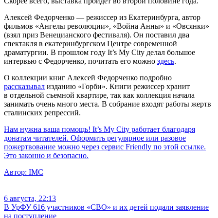
Скорее всего, выставка пройдет во второй половине года.
Алексей Федорченко — режиссер из Екатеринбурга, автор
фильмов «Ангелы революции», «Война Анны» и «Овсянки»
(взял приз Венецианского фестиваля). Он поставил два
спектакля в екатеринбургском Центре современной
драматургии. В прошлом году It’s My City делал большое
интервью с Федорченко, почитать его можно
здесь
.
О коллекции книг Алексей Федорченко подробно
рассказывал
изданию «Горби». Книги режиссер хранит
в отдельной съемной квартире, так как коллекция начала
занимать очень много места. В собрание входят работы жертв
сталинских репрессий.
Нам нужна ваша помощь! It’s My City работает благодаря
донатам читателей. Оформить регулярное или разовое
пожертвование можно через сервис Friendly по этой ссылке.
Это законно и безопасно.
Автор:
IMC
6 августа, 22:13
В УрФУ 616 участников «СВО» и их детей подали заявление
на поступление