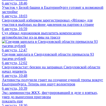
6 августа, 18:46
Участок у Белой башни в Екатеринбурге готовят к возможной
застройке
6 августа, 18:03
Свердловский избирком зарегистрировал «Яблоко» для
участия в выборах на фоне давления на партию в стране
6 августа, 16:59
Суд обязал дорожников выплатить компенсацию
автомобилистке из-за ямы на трассе
6 августа, 12:47
Средняя зарплата в Свердловской области превысила 93
тысячи рублей
6 августа, 12:02
Свердловскстат: бензин на заправках Свердловской области
начал дешеветь
6 августа, 10:48
Активисты получили грант на создание единой тропы вокруг
Екатеринбурга. Теперь они ищут волонтеров
6 августа, 10:39
Экс-замминистра ЖКХ, фигурировавший в деле о взятках,
умер до вынесения приговора
показать еще
5 августа, 18:30