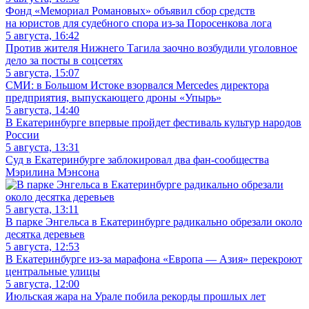
Фонд «Мемориал Романовых» объявил сбор средств
на юристов для судебного спора из-за Поросенкова лога
5 августа, 16:42
Против жителя Нижнего Тагила заочно возбудили уголовное
дело за посты в соцсетях
5 августа, 15:07
СМИ: в Большом Истоке взорвался Mercedes директора
предприятия, выпускающего дроны «Упырь»
5 августа, 14:40
В Екатеринбурге впервые пройдет фестиваль культур народов
России
5 августа, 13:31
Суд в Екатеринбурге заблокировал два фан-сообщества
Мэрилина Мэнсона
5 августа, 13:11
В парке Энгельса в Екатеринбурге радикально обрезали около
десятка деревьев
5 августа, 12:53
В Екатеринбурге из-за марафона «Европа — Азия» перекроют
центральные улицы
5 августа, 12:00
Июльская жара на Урале побила рекорды прошлых лет