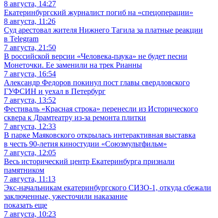
8 августа, 14:27
Екатеринбургский журналист погиб на «спецоперации»
8 августа, 11:26
Суд арестовал жителя Нижнего Тагила за платные реакции
в Telegram
7 августа, 21:50
В российской версии «Человека-паука» не будет песни
Монеточки. Ее заменили на трек Рианны
7 августа, 16:54
Александр Федоров покинул пост главы свердловского
ГУФСИН и уехал в Петербург
7 августа, 13:52
Фестиваль «Красная строка» перенесли из Исторического
сквера к Драмтеатру из-за ремонта плитки
7 августа, 12:33
В парке Маяковского открылась интерактивная выставка
в честь 90-летия киностудии «Союзмультфильм»
7 августа, 12:05
Весь исторический центр Екатеринбурга признали
памятником
7 августа, 11:13
Экс-начальникам екатеринбургского СИЗО-1, откуда сбежали
заключенные, ужесточили наказание
показать еще
7 августа, 10:23