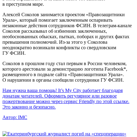
в преступном мире.
Алексей Соколов занимается проектом «Правозащитники
Урала», который помогает заключенным оспаривать
незаконные действия сотрудников ФСИН. В телеграм-канале
Соколов рассказывал об избиениях заключенных,
необоснованных обысках, пытках, поборах и других фактах
превышения полномочий. Из-за этого у Соколова
неоднократно возникали конфликты со свердловским
ГУ ФСИН.
Соколов в прошлом году стал первым в России человеком,
которого арестовали за демонстрацию логотипа Facebook*,
размещенного в подвале сайта «Правозащитники Урала».
О нарушении в органы сообщили сотрудники ГУ ФСИН.
Нам нужна ваша помощь! It’s My City работает благодаря
донатам читателей. Оформить регулярное или разовое
пожертвование можно через сервис Friendly по этой ссылке.
Это законно и безопасно.
Автор:
IMC