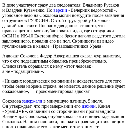
В деле участвуют сразу два следователя: Владимир Русаков
и Владлен Кузьменко. По
версии
«Вечерних ведомостей»,
уголовное дело на Соколова могли возбудить после заявления
сотрудников ГУ ФСИН. С этой структурой у Соколова
давний конфликт. Поводом для доноса стало то, что
правозащитник мог опубликовать видео, где сотрудники
ФСИН в ИК-10 Екатеринбурга бреют наголо раздетого догола
заключенного, повалив его на пол. Скриншоты из видео
публиковались в канале «Правозащитников Урала».
Адвокат Соколова Федор Акчермышев сказал журналистам,
что с его подзащитным общались пренебрежительно.
Следователь обращался к нему «этот человек»,
а не «подзащитный».
«Никаких юридических оснований и доказательств для того,
чтобы была избрана стража, не имеется, данное решение будет
обжаловано», — прокомментировал адвокат.
Соколова
задержали
в минувшую пятницу, 5 июля.
Он утверждает, что при задержании его
избили
. Канал
«УралLIVE», связанный со сторонниками пропагандиста
Владимира Соловьева, опубликовал фото и видео задержания
Соколова. На нем силовики, положив правозащитника лицом
в пол, спрашивают его, какое место тот занимает