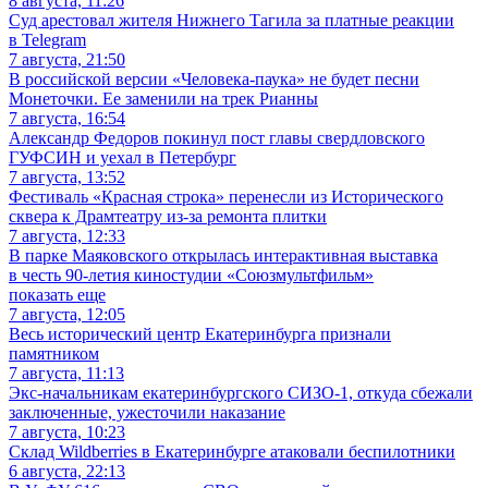
8 августа, 11:26
Суд арестовал жителя Нижнего Тагила за платные реакции
в Telegram
7 августа, 21:50
В российской версии «Человека-паука» не будет песни
Монеточки. Ее заменили на трек Рианны
7 августа, 16:54
Александр Федоров покинул пост главы свердловского
ГУФСИН и уехал в Петербург
7 августа, 13:52
Фестиваль «Красная строка» перенесли из Исторического
сквера к Драмтеатру из-за ремонта плитки
7 августа, 12:33
В парке Маяковского открылась интерактивная выставка
в честь 90-летия киностудии «Союзмультфильм»
показать еще
7 августа, 12:05
Весь исторический центр Екатеринбурга признали
памятником
7 августа, 11:13
Экс-начальникам екатеринбургского СИЗО-1, откуда сбежали
заключенные, ужесточили наказание
7 августа, 10:23
Склад Wildberries в Екатеринбурге атаковали беспилотники
6 августа, 22:13