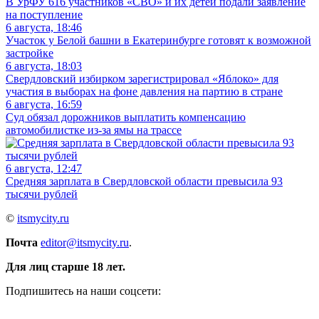
В УрФУ 616 участников «СВО» и их детей подали заявление
на поступление
6 августа, 18:46
Участок у Белой башни в Екатеринбурге готовят к возможной
застройке
6 августа, 18:03
Свердловский избирком зарегистрировал «Яблоко» для
участия в выборах на фоне давления на партию в стране
6 августа, 16:59
Суд обязал дорожников выплатить компенсацию
автомобилистке из-за ямы на трассе
6 августа, 12:47
Средняя зарплата в Свердловской области превысила 93
тысячи рублей
©
itsmycity.ru
Почта
editor@itsmycity.ru
.
Для лиц старше 18 лет.
Подпишитесь на наши соцсети: