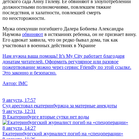
детского сада Анну Гилеву. Ее обвиняют в злоупотреблении
должностными полномочиями, повлекшем тяжкие
последствия, и халатности, повлекшей смерть
по неосторожности.
Мужа опекунши погибшего Далера Бобиева Александра
Наумова
обвиняют
в истязаниях ребенка, он не признает вину.
Его адвокат заявила, что он редко бывал дома, так как
участвовал в военных действиях в Украине
Нам нужна ваша помощь! It’s My City работает благодаря
донатам читателей. Оформить регулярное или разовое
пожертвование можно через сервис Friendly по этой ссылке.
Это законно и безопасно.
Автор:
IMC
9 августа, 17:57
Суд арестовал екатеринбуржца за матерные анекдоты
9 августа, 12:31
В Екатеринбурге вторые сутки нет воды
8 августа, 14:27
Екатеринбургский журналист погиб на «спецоперации»