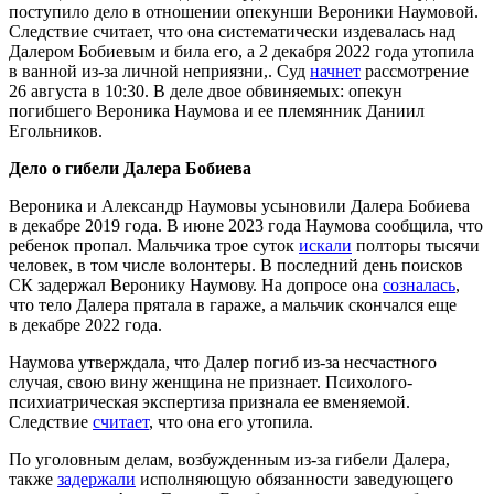
поступило дело в отношении опекунши Вероники Наумовой.
Следствие считает, что она систематически издевалась над
Далером Бобиевым и била его, а 2 декабря 2022 года утопила
в ванной из-за личной неприязни,. Суд
начнет
рассмотрение
26 августа в 10:30. В деле двое обвиняемых: опекун
погибшего Вероника Наумова и ее племянник Даниил
Егольников.
Дело о гибели Далера Бобиева
Вероника и Александр Наумовы усыновили Далера Бобиева
в декабре 2019 года. В июне 2023 года Наумова сообщила, что
ребенок пропал. Мальчика трое суток
искали
полторы тысячи
человек, в том числе волонтеры. В последний день поисков
СК задержал Веронику Наумову. На допросе она
созналась
,
что тело Далера прятала в гараже, а мальчик скончался еще
в декабре 2022 года.
Наумова утверждала, что Далер погиб из-за несчастного
случая, свою вину женщина не признает. Психолого-
психиатрическая экспертиза признала ее вменяемой.
Следствие
считает
, что она его утопила.
По уголовным делам, возбужденным из-за гибели Далера,
также
задержали
исполняющую обязанности заведующего