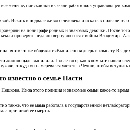
ь все меньше, поисковики вызвали работников управляющей комп
ой. Искать в подвале живого человека и искать в подвале тело 
 проверяли на полиграфе родных и знакомых девочки. После того
, начали проверять недавно вернувшегося с войны Владимира Але
Выпиленная дверь в комнату Влади
его жилплощадь выпилили. После того, как в комнате нашли сл
нуково, откуда он намеревался улететь в Чечню, чтобы вступить
то известно о семье Насти
 Пешкова. Из-за этого полиция и знакомые семьи какое-то время
тно также, что ее мама работала в государственной ветлаборато
тала причиной ее смерти.