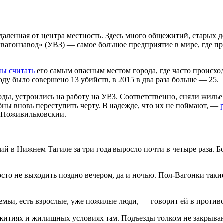
аленная от центра местность. Здесь много общежитий, старых д
вагонзавод» (УВЗ) — самое большое предприятие в мире, где про
ны считать
его самым опасным местом города, где часто происхо
оду было совершено 13 убийств, в 2015 в два раза больше — 25.
ы, устроились на работу на УВЗ. Соответственно, сняли жилье 
бны вновь переступить черту. В надежде, что их не поймают, —
 Поживильковский.
ний в Нижнем Тагиле за три года выросло почти в четыре раза.
сто не выходить поздно вечером, да и ночью. Пол-Вагонки таки
семьи, есть взрослые, уже пожилые люди, — говорит ей в проти
житиях и жилищных условиях там. Подъезды толком не закрываю