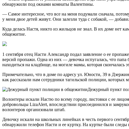
обнаружили под окнами комнаты Валентины.
— Самое интересное, что все на меня подумали сначала, потому
у меня двое детей живут. Они залезли туда с собакой, — добавил
Куда делась Настя, никто из жильцов не знал. В их доме нет ка
общежитие.
1 сентября отец Насти Александр подал заявление о ее пропаж
версий пропажи. Одна из них — девочка испугалась, что папа б
находиться на кладбище, на могиле мамы, которая скончалась 
Примечательно, что в доме по адресу ул. Юности, 39 в Дзержи
как рассказали нам сотрудники тагильской полиции, которых м
Дежурный пункт по
Волонтеры искали Настю по всему городу, листовки с ее лицом
добровольцы LizaAlert, впоследствии присоединился и замрук
волонтеров организовали штаб.
Девочку искали на школьных линейках в честь первого сентября
обнаружили телефон Насти и ее куртку. На куртке были следы 