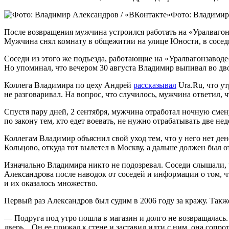
Фото: Владимир
После возвращения мужчина устроился работать на «Уралваго
Мужчина снял комнату в общежитии на улице Юности, в сосед
Соседи из этого же подъезда, работающие на «Уралвагонзаводе»
Но упоминал, что вечером 30 августа Владимир выпивал во дво
Коллега Владимира по цеху Андрей
рассказывал
Ura.Ru, что ут
не разговаривал. На вопрос, что случилось, мужчина ответил, 
Спустя пару дней, 2 сентября, мужчина отработал ночную сме
по закону тем, кто едет воевать, не нужно отрабатывать две не
Коллегам Владимир объяснил свой уход тем, что у него нет ден
Кольцово, откуда тот вылетел в Москву, а дальше должен был о
Изначально Владимира никто не подозревал. Соседи слышали, ч
Александрова после наводок от соседей и информации о том, 
и их оказалось множество.
Первый раз Александров был судим в 2006 году за кражу. Также 
— Подруга под утро пошла в магазин и долго не возвращалась. 
дверь... Он ее прижал к стене и заставил идти с ним, она сопро