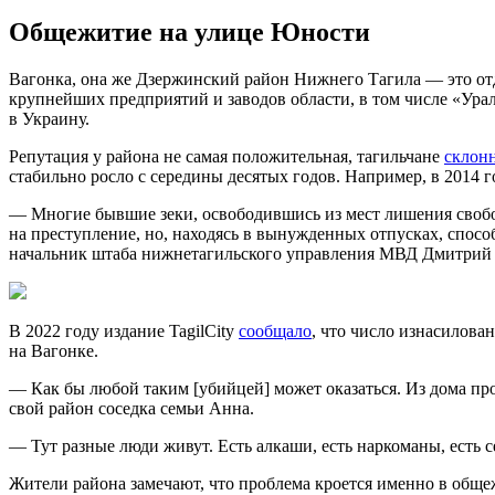
Общежитие на улице Юности
Вагонка, она же Дзержинский район Нижнего Тагила — это отд
крупнейших предприятий и заводов области, в том числе «Урал
в Украину.
Репутация у района не самая положительная, тагильчане
склон
стабильно росло с середины десятых годов. Например, в 2014 г
— Многие бывшие зеки, освободившись из мест лишения свобод
на преступление, но, находясь в вынужденных отпусках, спосо
начальник штаба нижнетагильского управления МВД Дмитрий
В 2022 году издание TagilCity
сообщало
, что число изнасилова
на Вагонке.
— Как бы любой таким [убийцей] может оказаться. Из дома про
свой район соседка семьи Анна.
— Тут разные люди живут. Есть алкаши, есть наркоманы, есть 
Жители района замечают, что проблема кроется именно в обще