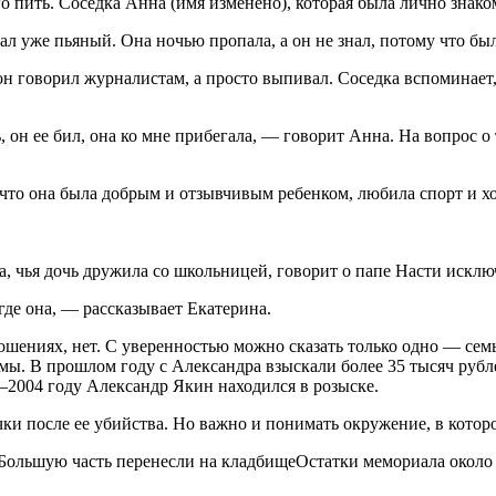
о пить. Соседка Анна (имя изменено), которая была лично знако
ал уже пьяный. Она ночью пропала, а он не знал, потому что бы
 он говорил журналистам, а просто выпивал. Соседка вспоминает
, он ее бил, она ко мне прибегала, — говорит Анна. На вопрос о 
 что она была добрым и отзывчивым ребенком, любила спорт и х
, чья дочь дружила со школьницей, говорит о папе Насти исклю
где она, — рассказывает Екатерина.
ношениях, нет. С уверенностью можно сказать только одно — се
мы. В прошлом году с Александра взыскали более 35 тысяч рубле
–2004 году Александр Якин находился в розыске.
чки после ее убийства. Но важно и понимать окружение, в котор
Остатки мемориала около 