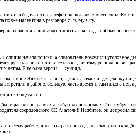
 что я с ней дружила и телефон нашли около моего окна. Ко мне
а позже Валентина в разговоре с It’s My City.
мер наблюдения, а подъезды открыты для входа любому человеку, 
е. Полиция начала поиски, а следователи возбудили уголовное д
удет ругать ее из-за потери телефона, поэтому решила не возвр
этим летом. Еще одна версия — суицид.
нском районе Нижнего Тагила, где жила семья и где девочку вид
ы встретили в районе, большую часть времени там никого нет, а
лиции в общежитии
 были расклеены на всех автобусных остановках. 2 сентября к 
оводителя свердловского СК Анатолий Надбитов, он допросил св
, по всему району и в его окрестностях, у знакомых и на кладби
крови.