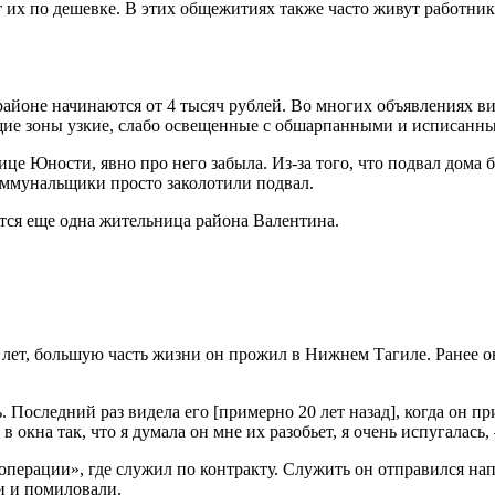
ет их по дешевке. В этих общежитиях также часто живут работни
 районе начинаются от 4 тысяч рублей. Во многих объявлениях
щие зоны узкие, слабо освещенные с обшарпанными и исписанны
е Юности, явно про него забыла. Из-за того, что подвал дома б
оммунальщики просто заколотили подвал.
ится еще одна жительница района Валентина.
лет, большую часть жизни он прожил в Нижнем Тагиле. Ранее о
. Последний раз видела его [примерно 20 лет назад], когда он п
 в окна так, что я думала он мне их разобьет, я очень испугалас
операции», где служил по контракту. Служить он отправился на
и и помиловали.