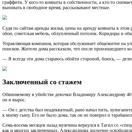
граффити. У кого-то комнаты в собственности, а кто-то снима
выпивать в свободное время, рассказывают местные.
Судя по сайтам аренды жилья, цены на аренду комнаты в этом
обои, советская мебель, облупленный потолок. Коридоры и об
Управляющая компания, которая обслуживает общежитие на улиц
поисков. Жители дома рассказали, что после произошедшего к
— Я всегда эти дома стараюсь обойти стороной, боюсь, — дел
Заключенный со стажем
Обвиняемому в убийстве девочки Владимиру Александрову 40 
он и вырос.
— Он с детства был неадекватный, рано начал пить, хулиганить
к моему сыну. Его не было дома, так он не поверил и тарабанил
Семь-восемь месяцев назад мужчина вернулся в Тагил со «спец
как и многих заключенных, Александрова досрочно освободил