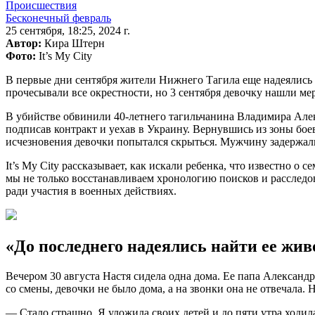
Происшествия
Бесконечный февраль
25 сентября, 18:25, 2024 г.
Автор:
Кира Штерн
Фото:
It’s My City
В первые дни сентября жители Нижнего Тагила еще надеялись н
прочесывали все окрестности, но 3 сентября девочку нашли ме
В убийстве обвинили 40-летнего тагильчанина Владимира Алек
подписав контракт и уехав в Украину. Вернувшись из зоны бое
исчезновения девочки попытался скрыться. Мужчину задержали 
It’s My City рассказывает, как искали ребенка, что известно о
мы не только восстанавливаем хронологию поисков и расследов
ради участия в военных действиях.
«До последнего надеялись найти ее жив
Вечером 30 августа Настя сидела одна дома. Ее папа Александр 
со смены, девочки не было дома, а на звонки она не отвечала. 
— Стало страшно. Я уложила своих детей и до пяти утра ходил