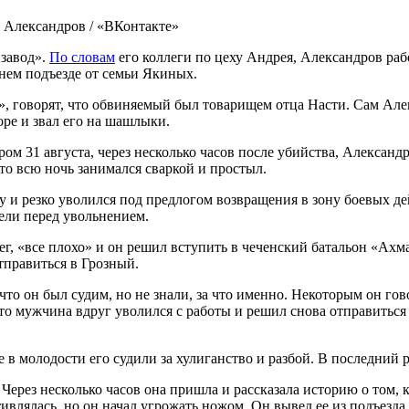
 Александров / «ВКонтакте»
нзавод».
По словам
его коллеги по цеху Андрея, Александров рабо
нем подъезде от семьи Якиных.
, говорят, что обвиняемый был товарищем отца Насти. Сам Алекс
ре и звал его на шашлыки.
ром 31 августа, через несколько часов после убийства, Александ
что всю ночь занимался сваркой и простыл.
ну и резко уволился под предлогом возвращения в зону боевых 
дели перед увольнением.
ег, «все плохо» и он решил вступить в чеченский батальон «Ахм
тправиться в Грозный.
то он был судим, но не знали, за что именно. Некоторым он гов
что мужчина вдруг уволился с работы и решил снова отправитьс
в молодости его судили за хулиганство и разбой. В последний ра
Через несколько часов она пришла и рассказала историю о том, 
тивлялась, но он начал угрожать ножом. Он вывел ее из подъезда и