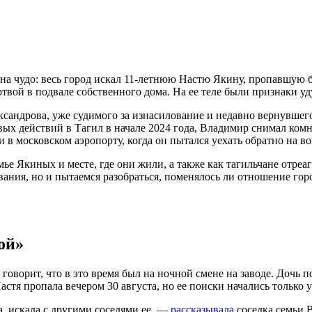
а чудо: весь город искал 11-летнюю Настю Якину, пропавшую бе
ртвой в подвале собственного дома. На ее теле были признаки 
сандрова, уже судимого за изнасилование и недавно вернувшего
вых действий в Тагил в начале 2024 года, Владимир снимал комн
в московском аэропорту, когда он пытался уехать обратно на в
 семье Якиных и месте, где они жили, а также как тагильчане отр
ания, но и пытаемся разобраться, поменялось ли отношение гор
ой»
говорит, что в это время был на ночной смене на заводе. Дочь п
Настя пропала вечером 30 августа, но ее поиски начались только 
а, искала с другими соседями ее, —
рассказывала
соседка семьи 