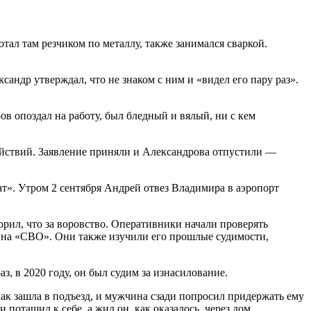
тал там резчиком по металлу, также занимался сваркой.
андр утверждал, что не знаком с ним и «видел его пару раз».
ров опоздал на работу, был бледный и вялый, ни с кем
действий. Заявление приняли и Александрова отпустили —
ат». Утром 2 сентября Андрей отвез Владимира в аэропорт
орил, что за воровство. Оперативники начали проверять
я на «СВО». Они также изучили его прошлые судимости,
з, в 2020 году, он был судим за изнасилование.
как зашла в подъезд, и мужчина сзади попросил придержать ему
 потащил к себе, а жил он, как оказалось, через дом.