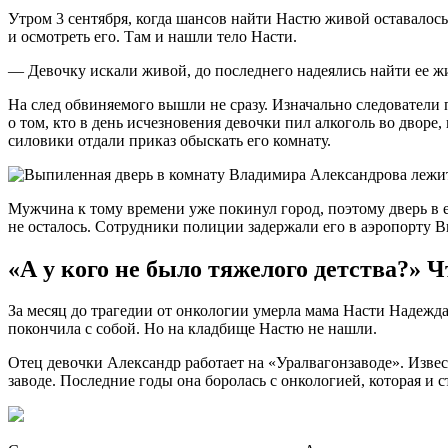
Утром 3 сентября, когда шансов найти Настю живой оставалос
и осмотреть его. Там и нашли тело Насти.
— Девочку искали живой, до последнего надеялись найти ее жив
На след обвиняемого вышли не сразу. Изначально следователи
о том, кто в день исчезновения девочки пил алкоголь во дворе
силовики отдали приказ обыскать его комнату.
Мужчина к тому времени уже покинул город, поэтому дверь в 
не осталось. Сотрудники полиции задержали его в аэропорту В
«А у кого не было тяжелого детства?» Ч
За месяц до трагедии от онкологии умерла мама Насти Надежда
покончила с собой. Но на кладбище Настю не нашли.
Отец девочки Александр работает на «Уралвагонзаводе». Извес
заводе. Последние годы она боролась с онкологией, которая и с