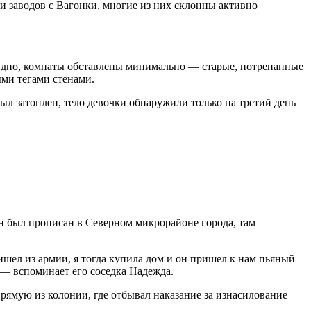
ки заводов с Вагонки, многие из них склонны активно
 видно, комнаты обставлены минимально — старые, потрепанные
ми тегами стенами.
ыл затоплен, тело девочки обнаружили только на третий день
н был прописан в Северном микрорайоне города, там
ришел из армии, я тогда купила дом и он пришел к нам пьяный
ь, — вспоминает его соседка Надежда.
прямую из колонии, где отбывал наказание за изнасилование —