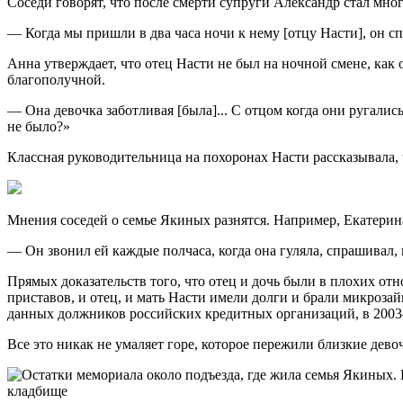
Соседи говорят, что после смерти супруги Александр стал мног
— Когда мы пришли в два часа ночи к нему [отцу Насти], он сп
Анна утверждает, что отец Насти не был на ночной смене, как
благополучной.
— Она девочка заботливая [была]... С отцом когда они ругались
не было?»
Классная руководительница на похоронах Насти рассказывала,
Мнения соседей о семье Якиных разнятся. Например, Екатерина
— Он звонил ей каждые полчаса, когда она гуляла, спрашивал, 
Прямых доказательств того, что отец и дочь были в плохих от
приставов, и отец, и мать Насти имели долги и брали микрозай
данных должников российских кредитных организаций, в 2003
Все это никак не умаляет горе, которое пережили близкие дево
кладбище