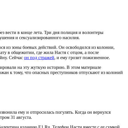
з вести в конце лета. Три дня полиция и волонтеры
удушения и сексуализированного насилия.
ся из зоны боевых действий. Он освободился из колонии,
ату в общежитии, где жила Настя с отцом, а после
ойну. Сейчас
он под стражей
, и ему грозит пожизненное.
еагировали на эту жуткую историю. В этом материале
ожан к тому, что опасных преступников отпускают из колоний
озвонила ему и отпросилась погулять. Когда он вернулся
утром 31 августа.
Валентина изданию Е1.Ru. Телефон Насти вместе с ее сумкой