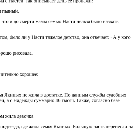
ма с Настей, так описывает день ее пропажи:
л пьяный.
, что и до смерти мамы семью Насти нельзя было назвать
том, было ли у Насти тяжелое детство, она отвечает: «А у кого
орошо рисовала.
чительно хорошее:
мья Якиных не жила в достатке. По данным службы судебных
й, а с Надежды суммарно 46 тысяч. Также, согласно базе
ом жила девочка.
подъезда, где жила семья Якиных. Большую часть перенесли на