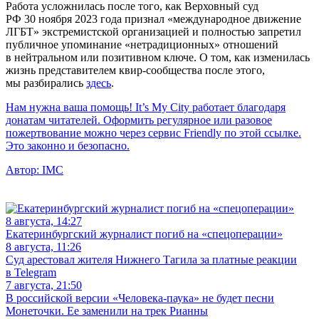
Работа усложнилась после того, как Верховный суд
РФ 30 ноября 2023 года признал «международное движение
ЛГБТ» экстремистской организацией и полностью запретил
публичное упоминание «нетрадиционных» отношений
в нейтральном или позитивном ключе. О том, как изменилась
жизнь представителем квир-сообщества после этого,
мы разбирались
здесь
.
Нам нужна ваша помощь! It’s My City работает благодаря
донатам читателей. Оформить регулярное или разовое
пожертвование можно через сервис Friendly по этой ссылке.
Это законно и безопасно.
Автор:
IMC
8 августа, 14:27
Екатеринбургский журналист погиб на «спецоперации»
8 августа, 11:26
Суд арестовал жителя Нижнего Тагила за платные реакции
в Telegram
7 августа, 21:50
В российской версии «Человека-паука» не будет песни
Монеточки. Ее заменили на трек Рианны