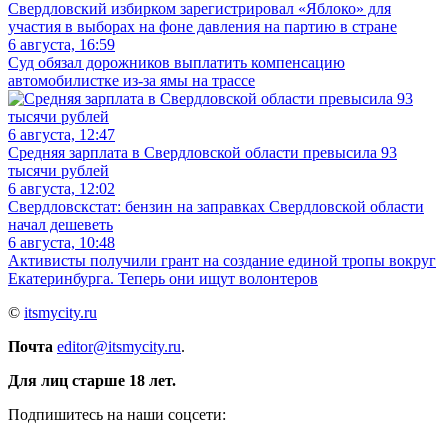
Свердловский избирком зарегистрировал «Яблоко» для
участия в выборах на фоне давления на партию в стране
6 августа, 16:59
Суд обязал дорожников выплатить компенсацию
автомобилистке из-за ямы на трассе
6 августа, 12:47
Средняя зарплата в Свердловской области превысила 93
тысячи рублей
6 августа, 12:02
Свердловскстат: бензин на заправках Свердловской области
начал дешеветь
6 августа, 10:48
Активисты получили грант на создание единой тропы вокруг
Екатеринбурга. Теперь они ищут волонтеров
©
itsmycity.ru
Почта
editor@itsmycity.ru
.
Для лиц старше 18 лет.
Подпишитесь на наши соцсети: