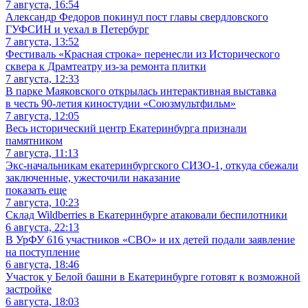
7 августа, 16:54
Александр Федоров покинул пост главы свердловского
ГУФСИН и уехал в Петербург
7 августа, 13:52
Фестиваль «Красная строка» перенесли из Исторического
сквера к Драмтеатру из-за ремонта плитки
7 августа, 12:33
В парке Маяковского открылась интерактивная выставка
в честь 90-летия киностудии «Союзмультфильм»
7 августа, 12:05
Весь исторический центр Екатеринбурга признали
памятником
7 августа, 11:13
Экс-начальникам екатеринбургского СИЗО-1, откуда сбежали
заключенные, ужесточили наказание
показать еще
7 августа, 10:23
Склад Wildberries в Екатеринбурге атаковали беспилотники
6 августа, 22:13
В УрФУ 616 участников «СВО» и их детей подали заявление
на поступление
6 августа, 18:46
Участок у Белой башни в Екатеринбурге готовят к возможной
застройке
6 августа, 18:03