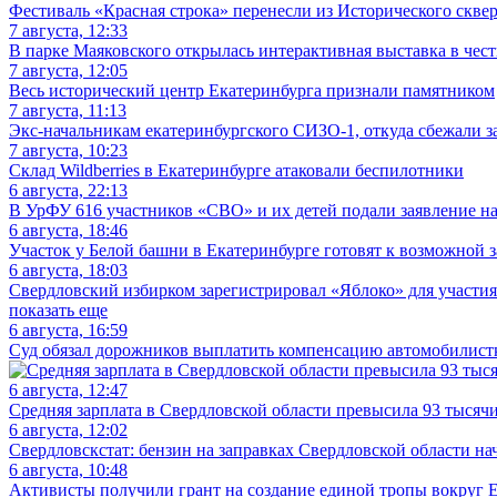
Фестиваль «Красная строка» перенесли из Исторического сквер
7 августа, 12:33
В парке Маяковского открылась интерактивная выставка в чес
7 августа, 12:05
Весь исторический центр Екатеринбурга признали памятником
7 августа, 11:13
Экс-начальникам екатеринбургского СИЗО-1, откуда сбежали 
7 августа, 10:23
Склад Wildberries в Екатеринбурге атаковали беспилотники
6 августа, 22:13
В УрФУ 616 участников «СВО» и их детей подали заявление н
6 августа, 18:46
Участок у Белой башни в Екатеринбурге готовят к возможной 
6 августа, 18:03
Свердловский избирком зарегистрировал «Яблоко» для участия
показать еще
6 августа, 16:59
Суд обязал дорожников выплатить компенсацию автомобилистке
6 августа, 12:47
Средняя зарплата в Свердловской области превысила 93 тысяч
6 августа, 12:02
Свердловскстат: бензин на заправках Свердловской области на
6 августа, 10:48
Активисты получили грант на создание единой тропы вокруг Е