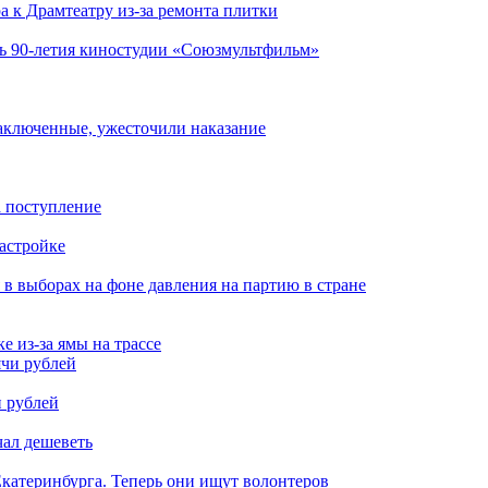
а к Драмтеатру из-за ремонта плитки
ть 90-летия киностудии «Союзмультфильм»
заключенные, ужесточили наказание
а поступление
застройке
 в выборах на фоне давления на партию в стране
 из-за ямы на трассе
и рублей
чал дешеветь
катеринбурга. Теперь они ищут волонтеров