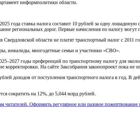
партамент информполитики области.
 2025 года ставка налога составит 10 рублей за одну лошадиную с
жание региональных дорог. Первые начисления по налогу могут п
Свердловской области не платят транспортный налог с 2011 го
ры, инвалиды, многодетные семьи и участники «СВО».
2025–2027 годы преференций по транспортному налогу для экол
е корректировки. На сайте Заксобрания законопроект пока не о
ублей доходов от поступления транспортного налога в год. В де
тся сократить на 12%, до 5,044 млрд рублей.
ам читателей. Оформить регулярное или разовое пожертвование м