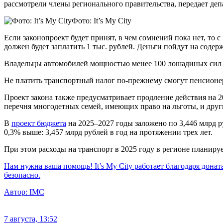
рассмотрели члены регионального правительства, передает де
Фото: It’s My City
Если законопроект будет принят, в чем сомнений пока нет, то с
должен будет заплатить 1 тыс. рублей. Деньги пойдут на содер
Владельцы автомобилей мощностью менее 100 лошадиных сил в 
Не платить транспортный налог по-прежнему смогут пенсионе
Проект закона также предусматривает продление действия на 
перечня многодетных семей, имеющих право на льготы, и други
В
проект бюджета
на 2025–2027 годы заложено по 3,446 млрд р
0,3% выше: 3,457 млрд рублей в год на протяжении трех лет.
При этом расходы на транспорт в 2025 году в регионе планируе
Нам нужна ваша помощь! It’s My City работает благодаря донат
безопасно.
Автор:
IMC
7 августа, 13:52