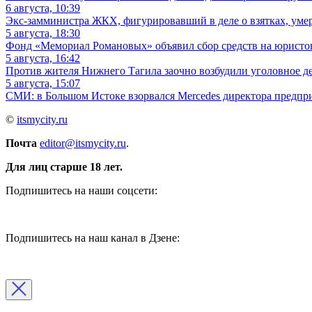
6 августа, 10:39
Экс-замминистра ЖКХ, фигурировавший в деле о взятках, уме
5 августа, 18:30
Фонд «Мемориал Романовых» объявил сбор средств на юристов 
5 августа, 16:42
Против жителя Нижнего Тагила заочно возбудили уголовное де
5 августа, 15:07
СМИ: в Большом Истоке взорвался Mercedes директора предп
©
itsmycity.ru
Почта
editor@itsmycity.ru
.
Для лиц старше 18 лет.
Подпишитесь на наши соцсети:
Подпишитесь на наш канал в Дзене: