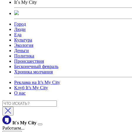
It`s My City
Город
Люди
Еда
Культура
Экология
Деньги
Политика
Происшествия
Бесконечный февраль
Хроника молчания
Реклама на It’s My City
Клуб It’s My City
О нас
It`s My City
Работаем...