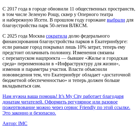
С 2017 года в городе обновили 11 общественных пространств,
в том числе Зеленую Рощу, сквер у Оперного театра
и набережную Исети. В прошлом году горожане
выбрали
для
благоустройства парк 50-летия ВЛКСМ.
С 2025 года Москва
сократила
долю федерального
финансирования благоустройства парков в Екатеринбурге:
если раньше город покрывал лишь 10% затрат, теперь ему
предстоит оплачивать половину. Изменения связаны
с перезапуском нацпроекта — бывшее «Жилье и городская
среда» переименовали в «Инфраструктуру для жизни»,
изменив и параметры участия. Власти объяснили
нововведения тем, что Екатеринбург обладает «достаточной
бюджетной обеспеченностью» и теперь должен больше
вкладываться сам.
Нам нужна ваша помощь! It’s My City работает благодаря
донатам читателей. Оформить регулярное или разовое
пожертвование можно через сервис Friendly по этой ссылке.
Это законно и безопасно.
Автор:
IMC