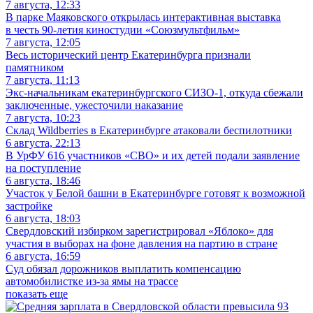
7 августа, 12:33
В парке Маяковского открылась интерактивная выставка
в честь 90-летия киностудии «Союзмультфильм»
7 августа, 12:05
Весь исторический центр Екатеринбурга признали
памятником
7 августа, 11:13
Экс-начальникам екатеринбургского СИЗО-1, откуда сбежали
заключенные, ужесточили наказание
7 августа, 10:23
Склад Wildberries в Екатеринбурге атаковали беспилотники
6 августа, 22:13
В УрФУ 616 участников «СВО» и их детей подали заявление
на поступление
6 августа, 18:46
Участок у Белой башни в Екатеринбурге готовят к возможной
застройке
6 августа, 18:03
Свердловский избирком зарегистрировал «Яблоко» для
участия в выборах на фоне давления на партию в стране
6 августа, 16:59
Суд обязал дорожников выплатить компенсацию
автомобилистке из-за ямы на трассе
показать еще