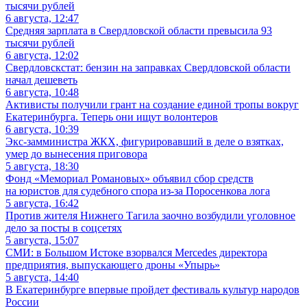
6 августа, 12:47
Средняя зарплата в Свердловской области превысила 93
тысячи рублей
6 августа, 12:02
Свердловскстат: бензин на заправках Свердловской области
начал дешеветь
6 августа, 10:48
Активисты получили грант на создание единой тропы вокруг
Екатеринбурга. Теперь они ищут волонтеров
6 августа, 10:39
Экс-замминистра ЖКХ, фигурировавший в деле о взятках,
умер до вынесения приговора
5 августа, 18:30
Фонд «Мемориал Романовых» объявил сбор средств
на юристов для судебного спора из-за Поросенкова лога
5 августа, 16:42
Против жителя Нижнего Тагила заочно возбудили уголовное
дело за посты в соцсетях
5 августа, 15:07
СМИ: в Большом Истоке взорвался Mercedes директора
предприятия, выпускающего дроны «Упырь»
5 августа, 14:40
В Екатеринбурге впервые пройдет фестиваль культур народов
России