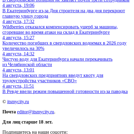
4 августа, 19:06
В Екатеринбурге из-за Дня строителя на два дня перекроют
главную улицу города
4 августа, 17:32
Wildberries отказался компенсировать ущерб за машины,
сгоревшие во время атаки на склад в Екатеринбурге
4 августа, 15:27
Количество погибших в свердловских водоемах в 2026 году
увеличилось на 30%
4 августа, 14:32
Чистую воду для Екатеринбурга начали перекачивать
из Челябинской области
4 августа, 13:01
На свердловских предприятиях введут квоту для
трудоустройства участников «СВО»
4 августа, 11:51
В Ревде ввели режим повышенной готовности из-за паводка
©
itsmycity.ru
Почта
editor@itsmycity.ru
.
Для лиц старше 18 лет.
Подпишитесь на наши соцсети: