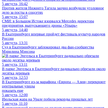
5 августа, 16:42
Против жителя Нижнего Тагила заочно возбудили уголовное
дело за посты в соцсетях
5 августа, 15:07
СМИ: в Большом Истоке взорвался Mercedes директора
предприятия, выпускающего дроны «Упырь»
5 августа, 14:40
В Екатеринбурге впервые пройдет фестиваль культур народов
России
5 августа, 13:31
Суд в Екатеринбурге заблокировал два фан-сообщества
Мэрилина Мэнсона
5 августа, 13:11
В парке Энгельса в Екатеринбурге радикально обрезали около
десятка деревьев
5 августа, 12:53
В Екатеринбурге из-за марафона «Европа — Азия» перекроют
центральные улицы
показать еще
5 августа, 12:00
Июльская жара на Урале побила рекорды прошлых лет
5 августа, 11:10
В свердловской полиции не хватает почти трети сотрудников