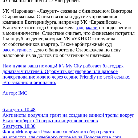
их накопилось почти 27 млн рублей.
УК «Народная» «Лазурит» связаны с бизнесменом Виктором
Старокожевым. С ним связаны и другие управляющие
компании Екатеринбурга, например УК «Евразийская».
В августе этого года Старокожева
задержали
по подозрению
в мошенничестве. Следствие считает, что бизнесмен потратил
1 млн руб. из денег, которые УК «УКИКО» получила
от собственников квартир. Также арбитражный суд
рассматривает
дело о банкротстве Старокожева по иску
налоговой из-за долгов по обязательным платежам.
Нам нужна ваша помощь! It’s My City работает благодаря
донатам читателей. Оформить регулярное или разовое
пожертвование можно через сервис Friendly по этой ссылке.
Это законно и безопасно.
Автор:
IMC
6 августа, 10:48
Активисты получили грант на создание единой тропы вокруг
Екатеринбурга. Теперь они ищут волонтеров
5 августа, 18:30
Фонд «Мемориал Романовых» объявил сбор средств
на юристов для судебного спора из-за Поросенкова лога