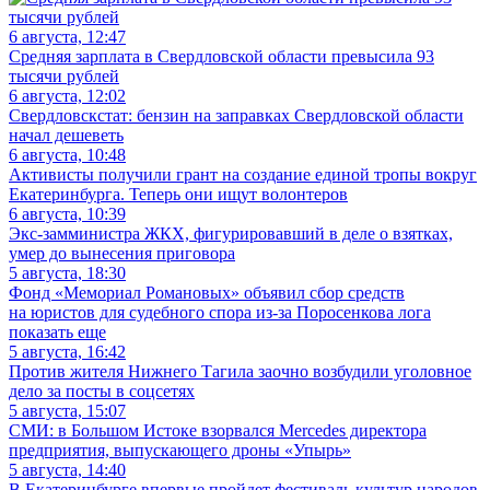
6 августа, 12:47
Средняя зарплата в Свердловской области превысила 93
тысячи рублей
6 августа, 12:02
Свердловскстат: бензин на заправках Свердловской области
начал дешеветь
6 августа, 10:48
Активисты получили грант на создание единой тропы вокруг
Екатеринбурга. Теперь они ищут волонтеров
6 августа, 10:39
Экс-замминистра ЖКХ, фигурировавший в деле о взятках,
умер до вынесения приговора
5 августа, 18:30
Фонд «Мемориал Романовых» объявил сбор средств
на юристов для судебного спора из-за Поросенкова лога
показать еще
5 августа, 16:42
Против жителя Нижнего Тагила заочно возбудили уголовное
дело за посты в соцсетях
5 августа, 15:07
СМИ: в Большом Истоке взорвался Mercedes директора
предприятия, выпускающего дроны «Упырь»
5 августа, 14:40
В Екатеринбурге впервые пройдет фестиваль культур народов