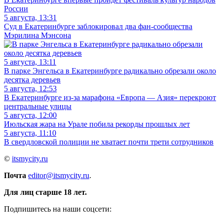
России
5 августа, 13:31
Суд в Екатеринбурге заблокировал два фан-сообщества
Мэрилина Мэнсона
5 августа, 13:11
В парке Энгельса в Екатеринбурге радикально обрезали около
десятка деревьев
5 августа, 12:53
В Екатеринбурге из-за марафона «Европа — Азия» перекроют
центральные улицы
5 августа, 12:00
Июльская жара на Урале побила рекорды прошлых лет
5 августа, 11:10
В свердловской полиции не хватает почти трети сотрудников
©
itsmycity.ru
Почта
editor@itsmycity.ru
.
Для лиц старше 18 лет.
Подпишитесь на наши соцсети: