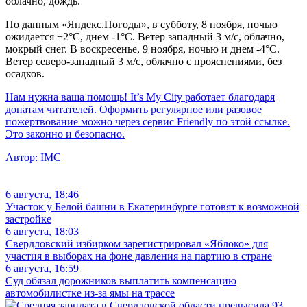
облачно, дождь.
По данным «Яндекс.Погоды», в субботу, 8 ноября, ночью
ожидается +2°C, днем -1°C. Ветер западный 3 м/с, облачно,
мокрый снег. В воскресенье, 9 ноября, ночью и днем -4°C.
Ветер северо-западный 3 м/с, облачно с прояснениями, без
осадков.
Нам нужна ваша помощь! It’s My City работает благодаря
донатам читателей. Оформить регулярное или разовое
пожертвование можно через сервис Friendly по этой ссылке.
Это законно и безопасно.
Автор:
IMC
6 августа, 18:46
Участок у Белой башни в Екатеринбурге готовят к возможной
застройке
6 августа, 18:03
Свердловский избирком зарегистрировал «Яблоко» для
участия в выборах на фоне давления на партию в стране
6 августа, 16:59
Суд обязал дорожников выплатить компенсацию
автомобилистке из-за ямы на трассе