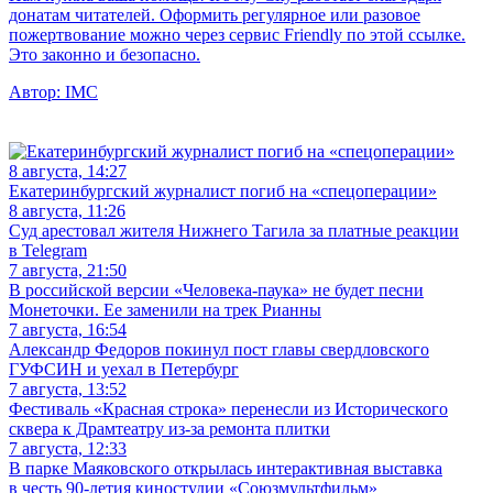
донатам читателей. Оформить регулярное или разовое
пожертвование можно через сервис Friendly по этой ссылке.
Это законно и безопасно.
Автор:
IMC
8 августа, 14:27
Екатеринбургский журналист погиб на «спецоперации»
8 августа, 11:26
Суд арестовал жителя Нижнего Тагила за платные реакции
в Telegram
7 августа, 21:50
В российской версии «Человека-паука» не будет песни
Монеточки. Ее заменили на трек Рианны
7 августа, 16:54
Александр Федоров покинул пост главы свердловского
ГУФСИН и уехал в Петербург
7 августа, 13:52
Фестиваль «Красная строка» перенесли из Исторического
сквера к Драмтеатру из-за ремонта плитки
7 августа, 12:33
В парке Маяковского открылась интерактивная выставка
в честь 90-летия киностудии «Союзмультфильм»