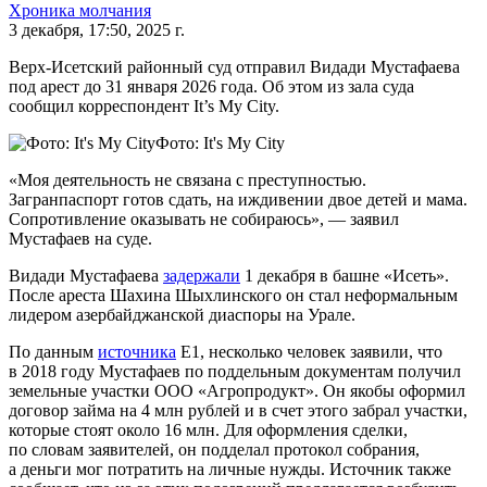
Хроника молчания
3 декабря, 17:50, 2025 г.
Верх-Исетский районный суд отправил Видади Мустафаева
под арест до 31 января 2026 года. Об этом из зала суда
сообщил корреспондент It’s My City.
Фото: It's My City
«Моя деятельность не связана с преступностью.
Загранпаспорт готов сдать, на иждивении двое детей и мама.
Сопротивление оказывать не собираюсь», — заявил
Мустафаев на суде.
Видади Мустафаева
задержали
1 декабря в башне «Исеть».
После ареста Шахина Шыхлинского он стал неформальным
лидером азербайджанской диаспоры на Урале.
По данным
источника
E1, несколько человек заявили, что
в 2018 году Мустафаев по поддельным документам получил
земельные участки ООО «Агропродукт». Он якобы оформил
договор займа на 4 млн рублей и в счет этого забрал участки,
которые стоят около 16 млн. Для оформления сделки,
по словам заявителей, он подделал протокол собрания,
а деньги мог потратить на личные нужды. Источник также