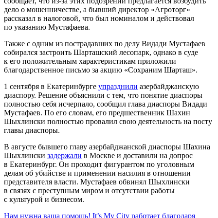
сообщает, что из-за этих подозрений предлагается возбудить
дело о мошенничестве, а бывший директор «Агроторг»
рассказал в налоговой, что был номиналом и действовал
по указанию Мустафаева.
Также с одним из пострадавших по делу Видади Мустафаев
собирался застроить Шарташский лесопарк, однако в суде
к его положительным характеристикам приложили
благодарственное письмо за акцию «Сохраним Шарташ».
1 сентября в Екатеринбурге
упразднили
азербайджанскую
диаспору. Решение объяснили с тем, что понятие диаспоры
полностью себя исчерпало, сообщил глава диаспоры Видади
Мустафаев. По его словам, его предшественник Шахин
Шыхлински полностью провалил свою деятельность на посту
главы диаспоры.
В августе бывшего главу азербайджанской диаспоры Шахина
Шыхлински
задержали
в Москве и доставили на допрос
в Екатеринбург. Он проходит фигурантом по уголовным
делам об убийстве и применении насилия в отношении
представителя власти. Мустафаев обвинял Шыхлински
в связях с преступным миром и отсутствии работы
с культурой и бизнесом.
Нам нужна ваша помощь! It’s My City работает благодаря