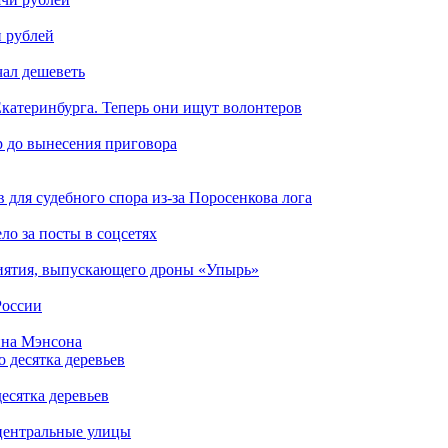
и рублей
чал дешеветь
катеринбурга. Теперь они ищут волонтеров
р до вынесения приговора
для судебного спора из-за Поросенкова лога
ло за посты в соцсетях
риятия, выпускающего дроны «Упырь»
России
ина Мэнсона
есятка деревьев
центральные улицы