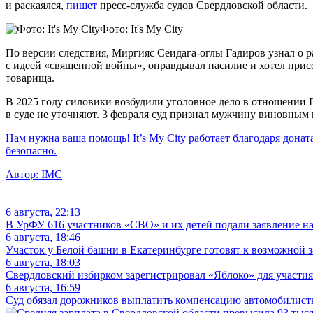
и раскаялся,
пишет
пресс-служба судов Свердловской области.
Фото: It's My City
По версии следствия, Миргияс Сеидага-оглы Гадиров узнал о ра
с идеей «священной войны», оправдывал насилие и хотел прис
товарища.
В 2025 году силовики возбудили уголовное дело в отношении Га
в суде не уточняют. 3 февраля суд признал мужчину виновным 
Нам нужна ваша помощь! It’s My City работает благодаря донат
безопасно.
Автор:
IMC
6 августа, 22:13
В УрФУ 616 участников «СВО» и их детей подали заявление н
6 августа, 18:46
Участок у Белой башни в Екатеринбурге готовят к возможной 
6 августа, 18:03
Свердловский избирком зарегистрировал «Яблоко» для участия
6 августа, 16:59
Суд обязал дорожников выплатить компенсацию автомобилистке