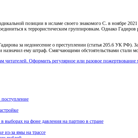
дикальной позиции в исламе своего знакомого С. в ноябре 2021 
оединиться к террористическим группировкам. Однако Гадиров 
дирова за недонесение о преступлении (статья 205.6 УК РФ). За
и назначил ему штраф. Смягчающими обстоятельствами стали мол
ам читателей. Оформить регулярное или разовое пожертвование м
а поступление
застройке
 в выборах на фоне давления на партию в стране
 из-за ямы на трассе