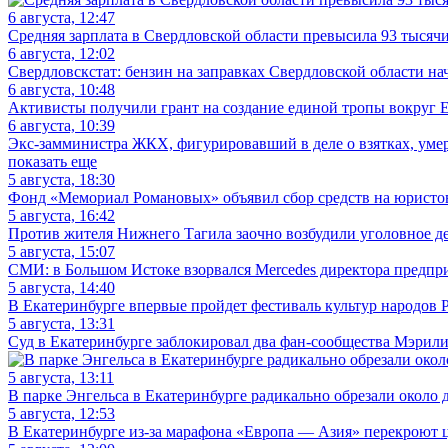
6 августа, 12:47
Средняя зарплата в Свердловской области превысила 93 тысяч
6 августа, 12:02
Свердловскстат: бензин на заправках Свердловской области на
6 августа, 10:48
Активисты получили грант на создание единой тропы вокруг Е
6 августа, 10:39
Экс-замминистра ЖКХ, фигурировавший в деле о взятках, уме
показать еще
5 августа, 18:30
Фонд «Мемориал Романовых» объявил сбор средств на юристов 
5 августа, 16:42
Против жителя Нижнего Тагила заочно возбудили уголовное де
5 августа, 15:07
СМИ: в Большом Истоке взорвался Mercedes директора предп
5 августа, 14:40
В Екатеринбурге впервые пройдет фестиваль культур народов 
5 августа, 13:31
Суд в Екатеринбурге заблокировал два фан-сообщества Мэрил
5 августа, 13:11
В парке Энгельса в Екатеринбурге радикально обрезали около д
5 августа, 12:53
В Екатеринбурге из-за марафона «Европа — Азия» перекроют 