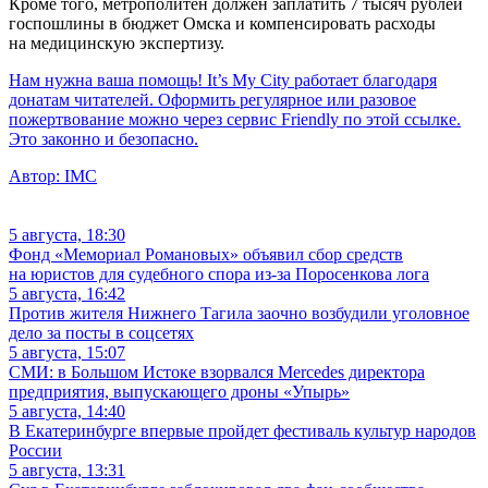
Кроме того, метрополитен должен заплатить 7 тысяч рублей
госпошлины в бюджет Омска и компенсировать расходы
на медицинскую экспертизу.
Нам нужна ваша помощь! It’s My City работает благодаря
донатам читателей. Оформить регулярное или разовое
пожертвование можно через сервис Friendly по этой ссылке.
Это законно и безопасно.
Автор:
IMC
5 августа, 18:30
Фонд «Мемориал Романовых» объявил сбор средств
на юристов для судебного спора из-за Поросенкова лога
5 августа, 16:42
Против жителя Нижнего Тагила заочно возбудили уголовное
дело за посты в соцсетях
5 августа, 15:07
СМИ: в Большом Истоке взорвался Mercedes директора
предприятия, выпускающего дроны «Упырь»
5 августа, 14:40
В Екатеринбурге впервые пройдет фестиваль культур народов
России
5 августа, 13:31