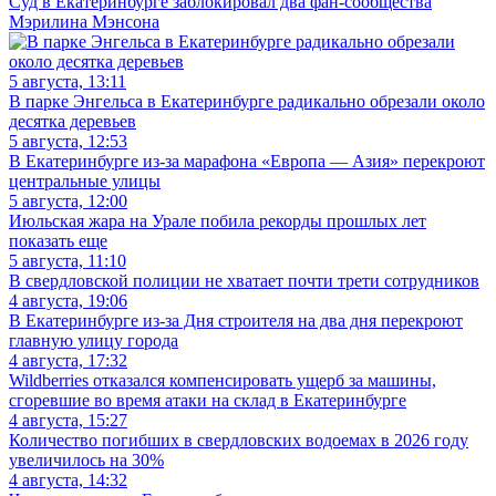
Суд в Екатеринбурге заблокировал два фан-сообщества
Мэрилина Мэнсона
5 августа, 13:11
В парке Энгельса в Екатеринбурге радикально обрезали около
десятка деревьев
5 августа, 12:53
В Екатеринбурге из-за марафона «Европа — Азия» перекроют
центральные улицы
5 августа, 12:00
Июльская жара на Урале побила рекорды прошлых лет
показать еще
5 августа, 11:10
В свердловской полиции не хватает почти трети сотрудников
4 августа, 19:06
В Екатеринбурге из-за Дня строителя на два дня перекроют
главную улицу города
4 августа, 17:32
Wildberries отказался компенсировать ущерб за машины,
сгоревшие во время атаки на склад в Екатеринбурге
4 августа, 15:27
Количество погибших в свердловских водоемах в 2026 году
увеличилось на 30%
4 августа, 14:32