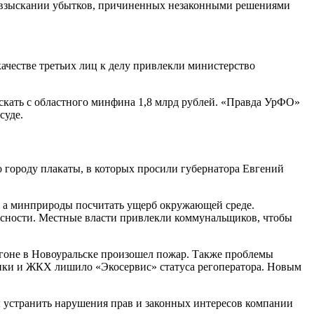
о взыскании убытков, причиненных незаконными решениями
качестве третьих лиц к делу привлекли министерство
ыскать с областного минфина 1,8 млрд рублей. «Правда УрФО»
суде.
 городу плакаты, в которых просили губернатора Евгений
а, а минприроды посчитать ущерб окружающей среде.
асности. Местные власти привлекли коммунальщиков, чтобы
игоне в Новоуральске произошел пожар. Также проблемы
тики и ЖКХ лишило «Экосервис» статуса регоператора. Новым
ды устранить нарушения прав и законных интересов компании