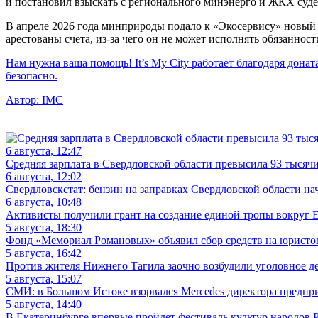
и постановил взыскать с регионального минэнерго и ЖКХ суде
В апреле 2026 года минприроды подало к «Экосервису» новый и
арестованы счета, из-за чего он не может исполнять обязанност
Нам нужна ваша помощь! It’s My City работает благодаря донат
безопасно.
Автор:
IMC
6 августа, 12:47
Средняя зарплата в Свердловской области превысила 93 тысяч
6 августа, 12:02
Свердловскстат: бензин на заправках Свердловской области на
6 августа, 10:48
Активисты получили грант на создание единой тропы вокруг Е
5 августа, 18:30
Фонд «Мемориал Романовых» объявил сбор средств на юристов 
5 августа, 16:42
Против жителя Нижнего Тагила заочно возбудили уголовное де
5 августа, 15:07
СМИ: в Большом Истоке взорвался Mercedes директора предп
5 августа, 14:40
В Екатеринбурге впервые пройдет фестиваль культур народов 