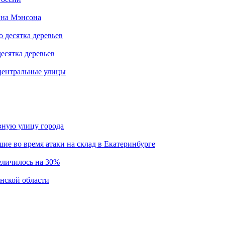
ина Мэнсона
есятка деревьев
центральные улицы
авную улицу города
шие во время атаки на склад в Екатеринбурге
еличилось на 30%
инской области