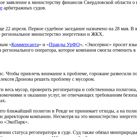
ое заявление к министерству финансов Свердловской области 
те
арбитражных судов.
 22 апреля. Первое судебное заседание назначено на 28 мая. В 
е региональное министерство энергетики и ЖКХ.
ным «
Коммерсанта
» и «
Правды УрФО
», «Экосервис» просит вз
 регионального оператора, которое компания смогла отменить в 
с. Чтобы привлечь внимание к проблеме, горожане развесили по
Алексея Дронова решить проблему с мусором.
ти весь мусор, проверить регоператора и собственника полигон
лномочиями и оказании услуг, не отвечающих требованиям безоп
ах.
 что ближайший полигон в Ревде не принимает отходы, а на пол
и директором компании. Несмотря на это министерство энерге
ию «ЭкоПарк».
шении статуса регоператора в суде. Суд также обязал минприро