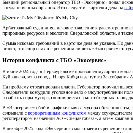
Бывший региональный оператор ТБО «Экосервис» подал исков
государственных органов. Это следует из карточки дела на
сай
Фото: It's My City
Арбитражный суд принял исковое заявление к рассмотрению еще
природных ресурсов и экологии Свердловской области, а такж
Сумма исковых требований в карточке дела не указана. По дан
пишет, что спор связан с решением лишить «Экосервис» статуса
История конфликта с ТБО «Экосервис»
В июне 2024 года в Первоуральске произошел мусорный коллап
Куйвашева, мэра города Игоря Кабца и депутата Заксобрания 
На проблему отреагировали власти. Губернатор поручил вывез
Следователи возбудили уголовное дело о злоупотреблении по
разобрать горы мусора, скопившиеся на контейнерных площадк
В «Экосервисе» сбой в графике вывоза мусора объяснили тем,
связывали с
корпоративным конфликтом
между соучредителем 
регоператором назначили АО «Спецавтобаза», а затем компан
В декабре 2025 года «Экосервис» смог отменить решение о ли