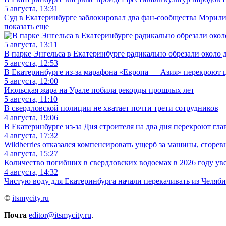
5 августа, 13:31
Суд в Екатеринбурге заблокировал два фан-сообщества Мэрил
показать еще
5 августа, 13:11
В парке Энгельса в Екатеринбурге радикально обрезали около д
5 августа, 12:53
В Екатеринбурге из-за марафона «Европа — Азия» перекроют 
5 августа, 12:00
Июльская жара на Урале побила рекорды прошлых лет
5 августа, 11:10
В свердловской полиции не хватает почти трети сотрудников
4 августа, 19:06
В Екатеринбурге из-за Дня строителя на два дня перекроют гл
4 августа, 17:32
Wildberries отказался компенсировать ущерб за машины, сгорев
4 августа, 15:27
Количество погибших в свердловских водоемах в 2026 году ув
4 августа, 14:32
Чистую воду для Екатеринбурга начали перекачивать из Челяб
©
itsmycity.ru
Почта
editor@itsmycity.ru
.