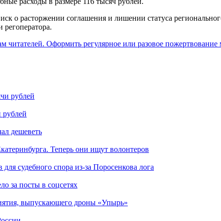
бные расходы в размере 116 тысяч рублей.
ск о расторжении соглашения и лишении статуса регионального 
и регоператора.
ам читателей. Оформить регулярное или разовое пожертвование м
и рублей
чал дешеветь
катеринбурга. Теперь они ищут волонтеров
для судебного спора из-за Поросенкова лога
ло за посты в соцсетях
риятия, выпускающего дроны «Упырь»
России