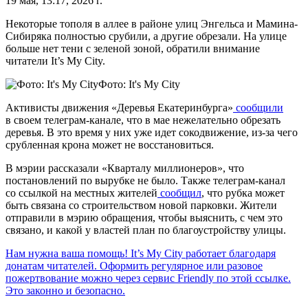
19 мая, 13:17, 2026 г.
Некоторые тополя в аллее в районе улиц Энгельса и Мамина-
Сибиряка полностью срубили, а другие обрезали. На улице
больше нет тени с зеленой зоной, обратили внимание
читатели It’s My City.
Фото: It's My City
Активисты движения «Деревья Екатеринбурга»
сообщили
в своем телеграм-канале, что в мае нежелательно обрезать
деревья. В это время у них уже идет сокодвижение, из-за чего
срубленная крона может не восстановиться.
В мэрии рассказали «Кварталу миллионеров», что
постановлений по вырубке не было. Также телеграм-канал
со ссылкой на местных жителей
сообщил
, что рубка может
быть связана со строительством новой парковки. Жители
отправили в мэрию обращения, чтобы выяснить, с чем это
связано, и какой у властей план по благоустройству улицы.
Нам нужна ваша помощь! It’s My City работает благодаря
донатам читателей. Оформить регулярное или разовое
пожертвование можно через сервис Friendly по этой ссылке.
Это законно и безопасно.