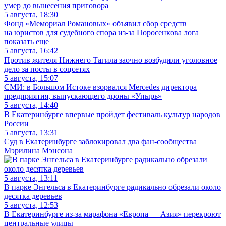
умер до вынесения приговора
5 августа, 18:30
Фонд «Мемориал Романовых» объявил сбор средств
на юристов для судебного спора из-за Поросенкова лога
показать еще
5 августа, 16:42
Против жителя Нижнего Тагила заочно возбудили уголовное
дело за посты в соцсетях
5 августа, 15:07
СМИ: в Большом Истоке взорвался Mercedes директора
предприятия, выпускающего дроны «Упырь»
5 августа, 14:40
В Екатеринбурге впервые пройдет фестиваль культур народов
России
5 августа, 13:31
Суд в Екатеринбурге заблокировал два фан-сообщества
Мэрилина Мэнсона
5 августа, 13:11
В парке Энгельса в Екатеринбурге радикально обрезали около
десятка деревьев
5 августа, 12:53
В Екатеринбурге из-за марафона «Европа — Азия» перекроют
центральные улицы