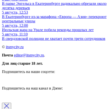
В парке Энгельса в Екатеринбурге радикально обрезали около
десятка деревьев
5 августа, 12:53
В Екатеринбурге из-за марафона «Европа — Азия» перекроют
центральные улицы
5 августа, 12:00
Июльская жара на Урале побила рекорды прошлых лет
5 августа, 11:10
В свердловской полиции не хватает почти трети сотрудников
©
itsmycity.ru
Почта
editor@itsmycity.ru
.
Для лиц старше 18 лет.
Подпишитесь на наши соцсети:
Подпишитесь на наш канал в Дзене: