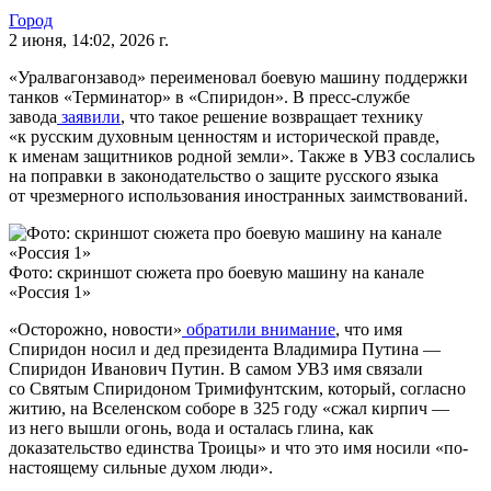
Город
2 июня, 14:02, 2026 г.
«Уралвагонзавод» переименовал боевую машину поддержки
танков «Терминатор» в «Спиридон». В пресс-службе
завода
заявили
, что такое решение возвращает технику
«к русским духовным ценностям и исторической правде,
к именам защитников родной земли». Также в УВЗ сослались
на поправки в законодательство о защите русского языка
от чрезмерного использования иностранных заимствований.
Фото: скриншот сюжета про боевую машину на канале
«Россия 1»
«Осторожно, новости»
обратили внимание
, что имя
Спиридон носил и дед президента Владимира Путина —
Спиридон Иванович Путин. В самом УВЗ имя связали
со Святым Спиридоном Тримифунтским, который, согласно
житию, на Вселенском соборе в 325 году «сжал кирпич —
из него вышли огонь, вода и осталась глина, как
доказательство единства Троицы» и что это имя носили «по-
настоящему сильные духом люди».