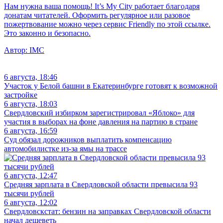
Нам нужна ваша помощь! It’s My City работает благодаря
донатам читателей. Оформить регулярное или разовое
пожертвование можно через сервис Friendly по этой ссылке.
Это законно и безопасно.
Автор:
IMC
6 августа, 18:46
Участок у Белой башни в Екатеринбурге готовят к возможной
застройке
6 августа, 18:03
Свердловский избирком зарегистрировал «Яблоко» для
участия в выборах на фоне давления на партию в стране
6 августа, 16:59
Суд обязал дорожников выплатить компенсацию
автомобилистке из-за ямы на трассе
6 августа, 12:47
Средняя зарплата в Свердловской области превысила 93
тысячи рублей
6 августа, 12:02
Свердловскстат: бензин на заправках Свердловской области
начал дешеветь