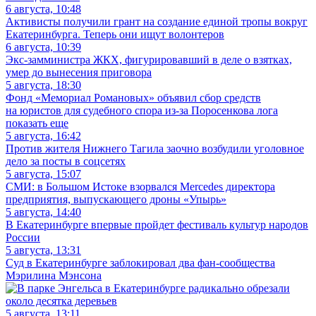
6 августа, 10:48
Активисты получили грант на создание единой тропы вокруг
Екатеринбурга. Теперь они ищут волонтеров
6 августа, 10:39
Экс-замминистра ЖКХ, фигурировавший в деле о взятках,
умер до вынесения приговора
5 августа, 18:30
Фонд «Мемориал Романовых» объявил сбор средств
на юристов для судебного спора из-за Поросенкова лога
показать еще
5 августа, 16:42
Против жителя Нижнего Тагила заочно возбудили уголовное
дело за посты в соцсетях
5 августа, 15:07
СМИ: в Большом Истоке взорвался Mercedes директора
предприятия, выпускающего дроны «Упырь»
5 августа, 14:40
В Екатеринбурге впервые пройдет фестиваль культур народов
России
5 августа, 13:31
Суд в Екатеринбурге заблокировал два фан-сообщества
Мэрилина Мэнсона
5 августа, 13:11