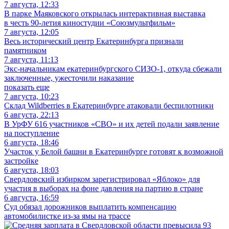
7 августа, 12:33
В парке Маяковского открылась интерактивная выставка
в честь 90-летия киностудии «Союзмультфильм»
7 августа, 12:05
Весь исторический центр Екатеринбурга признали
памятником
7 августа, 11:13
Экс-начальникам екатеринбургского СИЗО-1, откуда сбежали
заключенные, ужесточили наказание
показать еще
7 августа, 10:23
Склад Wildberries в Екатеринбурге атаковали беспилотники
6 августа, 22:13
В УрФУ 616 участников «СВО» и их детей подали заявление
на поступление
6 августа, 18:46
Участок у Белой башни в Екатеринбурге готовят к возможной
застройке
6 августа, 18:03
Свердловский избирком зарегистрировал «Яблоко» для
участия в выборах на фоне давления на партию в стране
6 августа, 16:59
Суд обязал дорожников выплатить компенсацию
автомобилистке из-за ямы на трассе