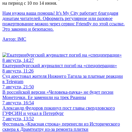
на период с 10 по 14 июня.
Нам нужна ваша помощь! It’s My City работает благодаря
донатам читателей. Оформить регулярное или разовое
пожертвование можно через сервис Friendly по этой ссылке.
Это законно и безопасно.
Автор:
IMC
8 августа, 14:27
Екатеринбургский журналист погиб на «спецоперации»
8 августа, 11:26
Суд арестовал жителя Нижнего Тагила за платные реакции
в Telegram
7 августа, 21:50
В российской версии «Человека-паука» не будет песни
Монеточки. Ее заменили на трек Рианны
7 августа, 16:54
Александр Федоров покинул пост главы свердловского
ГУФСИН и уехал в Петербург
7 августа, 13:52
Фестиваль «Красная строка» перенесли из Исторического
сквера к Драмтеатру из-за ремонта плитки