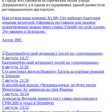
в городе восстановили исторический облик улицы
Дзержинского, а в одном из охраняемых зданий разместили
реставрационную мастерскую.
Нам нужна ваша помощь! It’s My City работает благодаря
донатам читателей. Оформить регулярное или разовое
пожертвование можно через сервис Friendly по этой ссылке.
Это законно и безопасно.
Автор:
IMC
8 августа, 14:27
Екатеринбургский журналист погиб на «спецоперации»
8 августа, 11:26
Суд арестовал жителя Нижнего Тагила за платные реакции
в Telegram
7 августа, 21:50
В российской версии «Человека-паука» не будет песни
Монеточки. Ее заменили на трек Рианны
7 августа, 16:54
Александр Федоров покинул пост главы свердловского
ГУФСИН и уехал в Петербург
7 августа, 13:52
Фестиваль «Красная строка» перенесли из Исторического