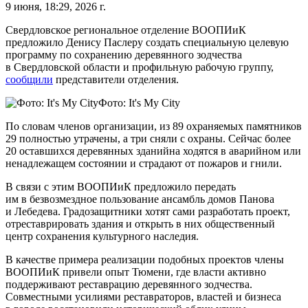
9 июня, 18:29, 2026 г.
Свердловское региональное отделение ВООПИиК
предложило Денису Паслеру создать специальную целевую
программу по сохранению деревянного зодчества
в Свердловской области и профильную рабочую группу,
сообщили
представители отделения.
Фото: It's My City
По словам членов организации, из 89 охраняемых памятников
29 полностью утрачены, а три сняли с охраны. Сейчас более
20 оставшихся деревянных зданийна ходятся в аварийном или
ненадлежащем состоянии и страдают от пожаров и гнили.
В связи с этим ВООПИиК предложило передать
им в безвозмездное пользование ансамбль домов Панова
и Лебедева. Градозащитники хотят сами разработать проект,
отреставрировать здания и открыть в них общественный
центр сохранения культурного наследия.
В качестве примера реализации подобных проектов члены
ВООПИиК привели опыт Тюмени, где власти активно
поддерживают реставрацию деревянного зодчества.
Совместными усилиями реставраторов, властей и бизнеса