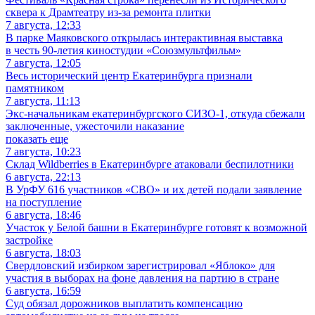
сквера к Драмтеатру из-за ремонта плитки
7 августа, 12:33
В парке Маяковского открылась интерактивная выставка
в честь 90-летия киностудии «Союзмультфильм»
7 августа, 12:05
Весь исторический центр Екатеринбурга признали
памятником
7 августа, 11:13
Экс-начальникам екатеринбургского СИЗО-1, откуда сбежали
заключенные, ужесточили наказание
показать еще
7 августа, 10:23
Склад Wildberries в Екатеринбурге атаковали беспилотники
6 августа, 22:13
В УрФУ 616 участников «СВО» и их детей подали заявление
на поступление
6 августа, 18:46
Участок у Белой башни в Екатеринбурге готовят к возможной
застройке
6 августа, 18:03
Свердловский избирком зарегистрировал «Яблоко» для
участия в выборах на фоне давления на партию в стране
6 августа, 16:59
Суд обязал дорожников выплатить компенсацию