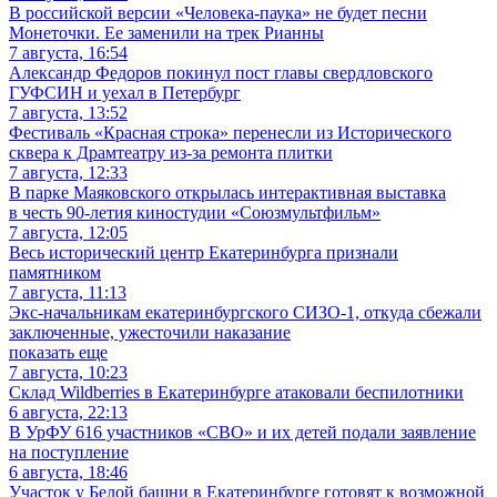
В российской версии «Человека-паука» не будет песни
Монеточки. Ее заменили на трек Рианны
7 августа, 16:54
Александр Федоров покинул пост главы свердловского
ГУФСИН и уехал в Петербург
7 августа, 13:52
Фестиваль «Красная строка» перенесли из Исторического
сквера к Драмтеатру из-за ремонта плитки
7 августа, 12:33
В парке Маяковского открылась интерактивная выставка
в честь 90-летия киностудии «Союзмультфильм»
7 августа, 12:05
Весь исторический центр Екатеринбурга признали
памятником
7 августа, 11:13
Экс-начальникам екатеринбургского СИЗО-1, откуда сбежали
заключенные, ужесточили наказание
показать еще
7 августа, 10:23
Склад Wildberries в Екатеринбурге атаковали беспилотники
6 августа, 22:13
В УрФУ 616 участников «СВО» и их детей подали заявление
на поступление
6 августа, 18:46
Участок у Белой башни в Екатеринбурге готовят к возможной