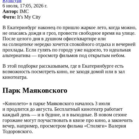
Культура
6 июля, 17:05, 2026 г.
Автор:
IMC
Фото:
It’s My City
В Екатеринбург наконец-то пришло жаркое лето, когда можно,
не опасаясь дождя и гроз, провести свободное время на улице.
После целого дня в душном офисе/квартире или
на солнцепеке нередко хочется спокойного отдыха и вечерней
прохлады. Если гулять по городу уже надоело, то идеальная
альтернатива — просмотр фильмов под открытым небом.
В этой подборке рассказываем, где в Екатеринбурге есть
возможность посмотреть кино, не заходя домой или в зал
кинотеатра.
Парк Маяковского
«Кинолето» в парке Маяковского началось 3 июля
и продлится до августа. Бесплатный кинотеатр работает
каждый день — и в будние, и в выходные. В новом сезоне
горожане могут поучаствовать в квизе про кино, а закончить
вечер, например, просмотром фильма «Стиляги» Валерия
Тодоровского.