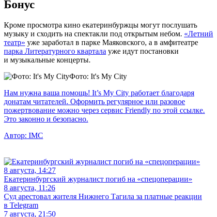
Бонус
Кроме просмотра кино екатеринбуржцы могут послушать
музыку и сходить на спектакли под открытым небом.
«Летний
театр»
уже заработал в парке Маяковского, а в амфитеатре
парка Литературного квартала
уже идут постановки
и музыкальные концерты.
Фото: It's My City
Нам нужна ваша помощь! It’s My City работает благодаря
донатам читателей. Оформить регулярное или разовое
пожертвование можно через сервис Friendly по этой ссылке.
Это законно и безопасно.
Автор:
IMC
8 августа, 14:27
Екатеринбургский журналист погиб на «спецоперации»
8 августа, 11:26
Суд арестовал жителя Нижнего Тагила за платные реакции
в Telegram
7 августа, 21:50