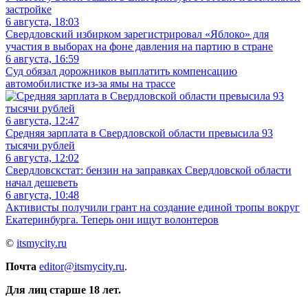
застройке
6 августа, 18:03
Свердловский избирком зарегистрировал «Яблоко» для
участия в выборах на фоне давления на партию в стране
6 августа, 16:59
Суд обязал дорожников выплатить компенсацию
автомобилистке из-за ямы на трассе
6 августа, 12:47
Средняя зарплата в Свердловской области превысила 93
тысячи рублей
6 августа, 12:02
Свердловскстат: бензин на заправках Свердловской области
начал дешеветь
6 августа, 10:48
Активисты получили грант на создание единой тропы вокруг
Екатеринбурга. Теперь они ищут волонтеров
©
itsmycity.ru
Почта
editor@itsmycity.ru
.
Для лиц старше 18 лет.