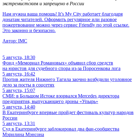
экстремистск
им
и запрещено в России
Нам нужна ваша помощь! It’s My City работает благодаря
донатам читателей. Оформить регулярное или разовое
пожертвование можно через сервис Friendly по этой ссылке.
Это законно и безопасно.
Автор:
IMC
5 августа, 18:30
Фонд «Мемориал Романовых» объявил сбор средств
на юристов для судебного спора из-за Поросенкова лога
5 августа, 16:42
Против жителя Нижнего Тагила заочно возбудили уголовное
дело за посты в соцсетях
5 августа, 15:07
СМИ: в Большом Истоке взорвался Mercedes директора
предприятия, выпускающего дроны «Упырь»
5 августа, 14:40
В Екатеринбурге впервые пройдет фестиваль культур народов
России
5 августа, 13:31
Суд в Екатеринбурге заблокировал два фан-сообщества
Мэрилина Мэнсона