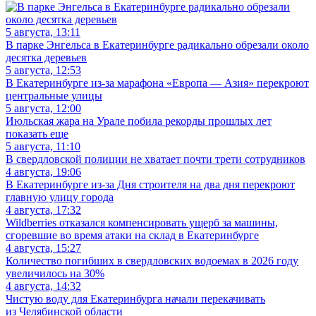
5 августа, 13:11
В парке Энгельса в Екатеринбурге радикально обрезали около
десятка деревьев
5 августа, 12:53
В Екатеринбурге из-за марафона «Европа — Азия» перекроют
центральные улицы
5 августа, 12:00
Июльская жара на Урале побила рекорды прошлых лет
показать еще
5 августа, 11:10
В свердловской полиции не хватает почти трети сотрудников
4 августа, 19:06
В Екатеринбурге из-за Дня строителя на два дня перекроют
главную улицу города
4 августа, 17:32
Wildberries отказался компенсировать ущерб за машины,
сгоревшие во время атаки на склад в Екатеринбурге
4 августа, 15:27
Количество погибших в свердловских водоемах в 2026 году
увеличилось на 30%
4 августа, 14:32
Чистую воду для Екатеринбурга начали перекачивать
из Челябинской области