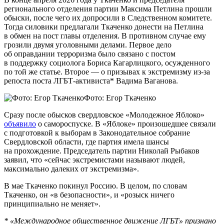
регионального отделения партии Максима Петлина прошли
обыски, после чего их допросили в Следственном комитете.
Тогда силовики предлагали Ткаченко донести на Петлина
в обмен на пост главы отделения. В противном случае ему
грозили двумя уголовными делами. Первое дело
об оправдании терроризма было связано с постом
в поддержку социолога Бориса Кагарлицкого, осужденного
по той же статье. Второе — о призывах к экстремизму из-за
репоста поста ЛГБТ-активиста* Вадима Ваганова.
Фото: Егор Ткаченко
Сразу после обысков свердловское «Молодежное Яблоко»
объявило
о самороспуске. В «Яблоке» произошедшее связали
с подготовкой к выборам в Законодательное собрание
Свердловской области, где партия имела шансы
на прохождение. Председатель партии Николай Рыбаков
заявил, что «сейчас экстремистами называют людей,
максимально далеких от экстремизма».
В мае Ткаченко покинул Россию. В целом, по словам
Ткаченко, он «в безопасности», и «розыск ничего
принципиально не меняет».
*
«Международное общественное движение ЛГБТ» признано