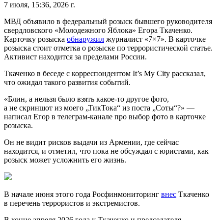
7 июля, 15:36, 2026 г.
МВД объявило в федеральный розыск бывшего руководителя
свердловского «Молодежного Яблока» Егора Ткаченко.
Карточку розыска
обнаружил
журналист «7×7». В карточке
розыска стоит отметка о розыске по террористической статье.
Активист находится за пределами России.
Ткаченко в беседе с корреспондентом It’s My City рассказал,
что ожидал такого развития событий.
«Блин, а нельзя было взять какое-то другое фото,
а не скриншот из моего „ТикТока“ из поста „Соты“?» —
написал Егор в телеграм-канале про выбор фото в карточке
розыска.
Он не видит рисков выдачи из Армении, где сейчас
находится, и отметил, что пока не обсуждал с юристами, как
розыск может усложнить его жизнь.
В начале июня этого года Росфинмониторинг
внес
Ткаченко
в перечень террористов и экстремистов.
В конце апреля 2026 года у Ткаченко и председателя