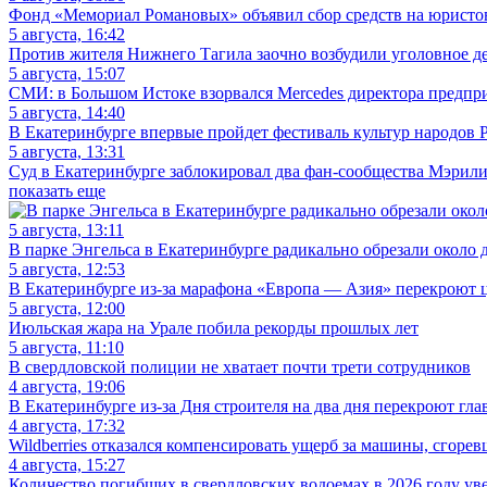
Фонд «Мемориал Романовых» объявил сбор средств на юристов 
5 августа, 16:42
Против жителя Нижнего Тагила заочно возбудили уголовное де
5 августа, 15:07
СМИ: в Большом Истоке взорвался Mercedes директора предп
5 августа, 14:40
В Екатеринбурге впервые пройдет фестиваль культур народов 
5 августа, 13:31
Суд в Екатеринбурге заблокировал два фан-сообщества Мэрил
показать еще
5 августа, 13:11
В парке Энгельса в Екатеринбурге радикально обрезали около д
5 августа, 12:53
В Екатеринбурге из-за марафона «Европа — Азия» перекроют 
5 августа, 12:00
Июльская жара на Урале побила рекорды прошлых лет
5 августа, 11:10
В свердловской полиции не хватает почти трети сотрудников
4 августа, 19:06
В Екатеринбурге из-за Дня строителя на два дня перекроют гл
4 августа, 17:32
Wildberries отказался компенсировать ущерб за машины, сгорев
4 августа, 15:27
Количество погибших в свердловских водоемах в 2026 году ув