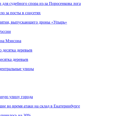
для судебного спора из-за Поросенкова лога
ло за посты в соцсетях
риятия, выпускающего дроны «Упырь»
России
ина Мэнсона
есятка деревьев
центральные улицы
авную улицу города
шие во время атаки на склад в Екатеринбурге
еличилось на 30%