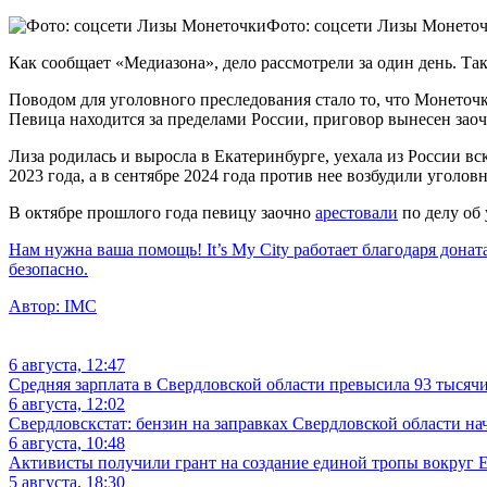
Фото: соцсети Лизы Монето
Как сообщает «Медиазона», дело рассмотрели за один день. Так
Поводом для уголовного преследования стало то, что Монето
Певица находится за пределами России, приговор вынесен заоч
Лиза родилась и выросла в Екатеринбурге, уехала из России вс
2023 года, а в сентябре 2024 года против нее возбудили уголов
В октябре прошлого года певицу заочно
арестовали
по делу об 
Нам нужна ваша помощь! It’s My City работает благодаря донат
безопасно.
Автор:
IMC
6 августа, 12:47
Средняя зарплата в Свердловской области превысила 93 тысяч
6 августа, 12:02
Свердловскстат: бензин на заправках Свердловской области на
6 августа, 10:48
Активисты получили грант на создание единой тропы вокруг Е
5 августа, 18:30