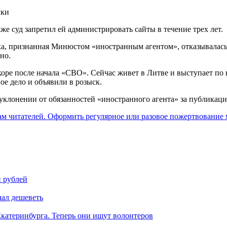
чки
же суд запретил ей администрировать сайты в течение трех лет.
чка, признанная Минюстом «иностранным агентом», отказывалас
но.
коре после начала «СВО». Сейчас живет в Литве и выступает по 
ное дело и объявили в розыск.
уклонении от обязанностей «иностранного агента» за публикаци
ам читателей. Оформить регулярное или разовое пожертвование м
и рублей
чал дешеветь
катеринбурга. Теперь они ищут волонтеров