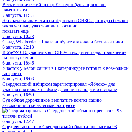
Весь исторический центр Екатеринбурга признали
памятником
7 августа, 11:13
Экс-начальникам екатеринбургского СИЗО-1, откуда сбежали
заключенные, ужесточили наказание
показать еще
7 августа, 10:23
Склад Wildberries в Екатеринбурге атаковали беспилотники
6 августа, 22:13
В УрФУ 616 участников «СВО» и их детей подали заявление
на поступление
6 августа, 18:46
Участок у Белой башни в Екатеринбурге готовят к возможной
застройке
6 августа, 18:03
Свердловский избирком зарегистрировал «Яблоко» для
участия в выборах на фоне давления на партию в стране
6 августа, 16:59
Суд обязал дорожников выплатить компенсацию
автомобилистке из-за ямы на трассе
6 августа, 12:47
Средняя зарплата в Свердловской области превысила 93
тысячи рублей