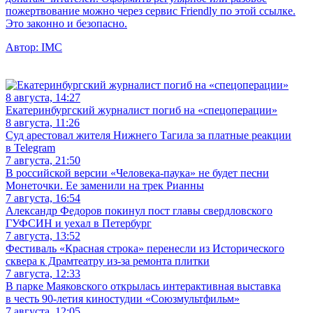
пожертвование можно через сервис Friendly по этой ссылке.
Это законно и безопасно.
Автор:
IMC
8 августа, 14:27
Екатеринбургский журналист погиб на «спецоперации»
8 августа, 11:26
Суд арестовал жителя Нижнего Тагила за платные реакции
в Telegram
7 августа, 21:50
В российской версии «Человека-паука» не будет песни
Монеточки. Ее заменили на трек Рианны
7 августа, 16:54
Александр Федоров покинул пост главы свердловского
ГУФСИН и уехал в Петербург
7 августа, 13:52
Фестиваль «Красная строка» перенесли из Исторического
сквера к Драмтеатру из-за ремонта плитки
7 августа, 12:33
В парке Маяковского открылась интерактивная выставка
в честь 90-летия киностудии «Союзмультфильм»
7 августа, 12:05