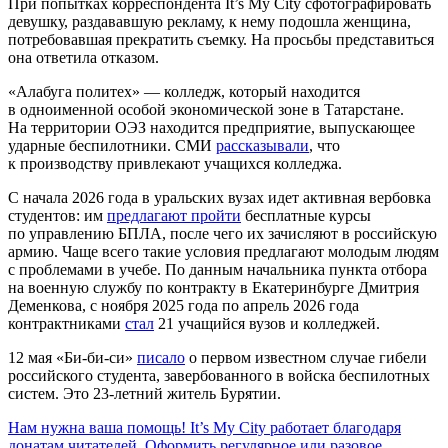
При попытках корреспондента It’s My City сфотографировать
девушку, раздававшую рекламу, к нему подошла женщина,
потребовавшая прекратить съемку. На просьбы представиться
она ответила отказом.
«Алабуга политех» — колледж, который находится
в одноименной особой экономической зоне в Татарстане.
На территории ОЭЗ находится предприятие, выпускающее
ударные беспилотники. СМИ
рассказывали
, что
к производству привлекают учащихся колледжа.
С начала 2026 года в уральских вузах идет активная вербовка
студентов: им
предлагают пройти
бесплатные курсы
по управлению БПЛА, после чего их зачисляют в российскую
армию. Чаще всего такие условия предлагают молодым людям
с проблемами в учебе. По данным начальника пункта отбора
на военную службу по контракту в Екатеринбурге Дмитрия
Деменкова, с ноября 2025 года по апрель 2026 года
контрактниками
стал
21 учащийся вузов и колледжей.
12 мая «Би-би-си»
писало
о первом известном случае гибели
российского студента, завербованного в войска беспилотных
систем. Это 23-летний житель Бурятии.
Нам нужна ваша помощь! It’s My City работает благодаря
донатам читателей. Оформить регулярное или разовое